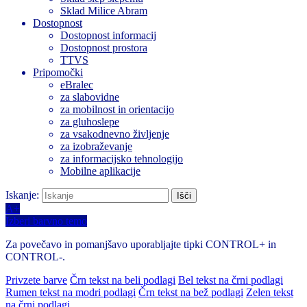
Sklad Milice Abram
Dostopnost
Dostopnost informacij
Dostopnost prostora
TTVS
Pripomočki
eBralec
za slabovidne
za mobilnost in orientacijo
za gluhoslepe
za vsakodnevno življenje
za izobraževanje
za informacijsko tehnologijo
Mobilne aplikacije
Iskanje:
A+
Izberi barvno temo
Za povečavo in pomanjšavo uporabljajte tipki CONTROL+ in
CONTROL-.
Privzete barve
Črn tekst na beli podlagi
Bel tekst na črni podlagi
Rumen tekst na modri podlagi
Črn tekst na bež podlagi
Zelen tekst
na črni podlagi