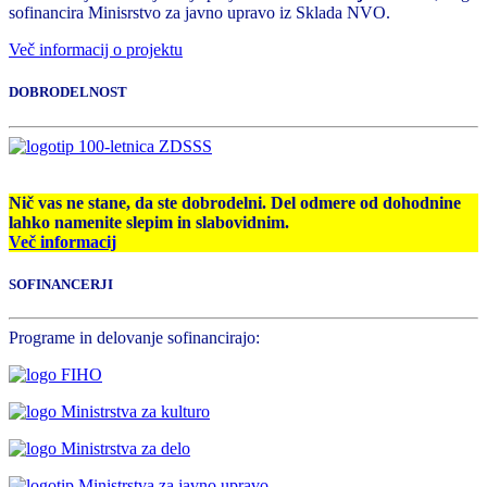
sofinancira Minisrstvo za javno upravo iz Sklada NVO.
Več informacij o projektu
DOBRODELNOST
Nič vas ne stane, da ste dobrodelni. Del odmere od dohodnine
lahko namenite slepim in slabovidnim.
Več informacij
SOFINANCERJI
Programe in delovanje sofinancirajo: