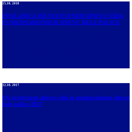
15.10. 2018
POSLANICA OB SVETOVNEM DNEVU VIDA
IN MEDNARODNEM DNEVU BELE PALICE
Drugi četrtek v mesecu oktobru slepi in slabovidni po vsem svetu
obeležujemo svetovni dan vida, 15. oktobra pa praznujemo
mednarodni dan bele palice. Slepi in slabovidni si ves čas
prizadevamo za izobraževanje družbenega okolja o naših potrebah,
pogojih, ki jih potrebujemo za delo, izobraževanje in enakopravno
udejstvovanje na vseh področjih življenja. Hkrati pa izpostavljamo
svoje […]
12.10. 2017
Ob svetovnem dnevu vida in mednarodnem dnevu
bele palice 2017
SLEPI IN SLABOVIDNI POUDARJAJO POMEN
DOSTOPNOSTI ZA LAŽJE VKLJUČEVANJE V DRUŽBO
Ljubljana, 12. oktober 2017 – Drugi četrtek v oktobru slepi in
slabovidnih po vsem svetu obeležujejo svetovni dan vida, 15.