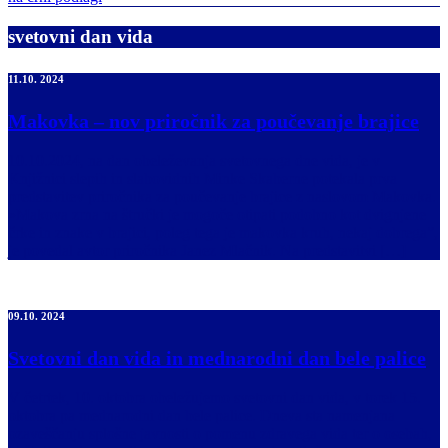
svetovni dan vida
11.10. 2024
Makovka – nov priročnik za poučevanje brajice
10.10.2024, na dan obeleževanja svetovnega dne vida, je v
Knjižnici slepih in slabovidnih Minke Skaberne potekala prva
predstavitev priročnika za poučevanje brajice z naslovom Makovka.
»Makova zrna na štručki je mogoče otipati podobno kot dvignjene
črke in znake v brajici, poleg tega je makovka kruh, nekaj dobrega”,
je povedal avtor priročnika Janez Mlačnik. Na predstavitvi […]
09.10. 2024
Svetovni dan vida in mednarodni dan bele palice
V četrtek, 10. oktobra obeležujemo svetovni dan vida, v torek 15.
oktobra pa mednarodni dan bele palice. Dneva sta namenjana
ozaveščanju splošne javnosti o pomenu zdravega vida ter o osebah,