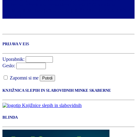
oktober pa je Svetovna zveza slepih že leta 1970 izbrala za
mednarodni dan bele palice. Ob tej priložnosti so na Zvezi društev
slepih in […]
PRIJAVA V EIS
Uporabnik:
Geslo:
Zapomni si me
Potrdi
KNJIŽNICA SLEPIH IN SLABOVIDNIH MINKE SKABERNE
BLINDA