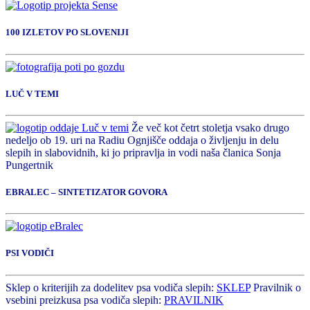
100 IZLETOV PO SLOVENIJI
LUČ V TEMI
Že več kot četrt stoletja vsako drugo
nedeljo ob 19. uri na Radiu Ognjišče oddaja o življenju in delu
slepih in slabovidnih, ki jo pripravlja in vodi naša članica Sonja
Pungertnik
EBRALEC – SINTETIZATOR GOVORA
PSI VODIČI
Sklep o kriterijih za dodelitev psa vodiča slepih:
SKLEP
Pravilnik o
vsebini preizkusa psa vodiča slepih:
PRAVILNIK