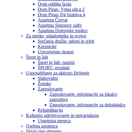
Dom oddiha Izola
Dom Piran- Vrtna ulica 2
Dom Piran-Trg bratstva 4
Apartma Červar
Apartma Simonov zaliv
Apartma Dolenjske toplice
Za otroke, mladostnike in svojce
Srečanja družin, tabori in izleti
Kresnicke
Ustvarjajmo skupaj
Šport in šah
Šport in šah- razpisi
ŠPORT- rezultati
Usposabljanje za aktivno življenje
Slabovidni
Ženske
Zaposlovanje
Zaposlovanje- informacije za iskalce
zaposlitve
Zaposlovanje- informacije za delodajalce
Rehabilitacija
Kulturno udejstvovanje in ustvarjalnost
Umetnina meseca
Osebna asistenca
Sklad slep slepemu