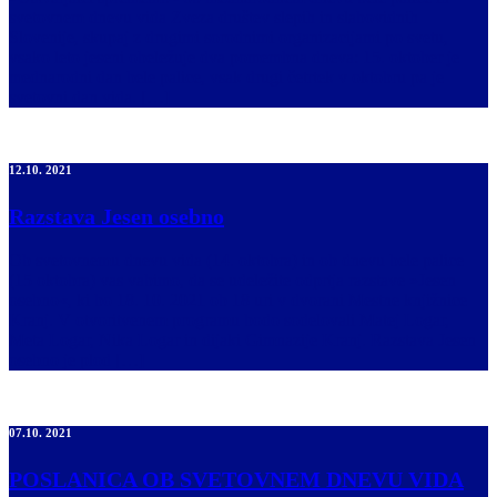
svetovnem dnevu vida Zveza društev slepih in slabovidnih
Slovenije, skupaj z drugimi sorodnimi organizacijami po svetu,
vsako leto jeseni obeležuje dva pomembna dneva: 15. oktober je
mednarodni dan bele palice, vsak drugi četrtek v oktobru pa je
svetovni dan vida. […]
12.10. 2021
Razstava Jesen osebno
Ob svetovnemu dnevu vida (14. oktobra) in ob dnevu bele palice
(15 oktobra) vas vabimo, da se udeležite odprtja razstave »Jesen
osebno«, ki bo 18. 10. 2021 ob 18 uri v dvorani Mestne knjižnice
Kranj. V otvoritvenem programu bodo sodelovali Matej Logar,
Meta Logar, Nika Logar in dijaki Gimnazije Kranj. Razstava Jesen
osebno je plod […]
07.10. 2021
POSLANICA OB SVETOVNEM DNEVU VIDA