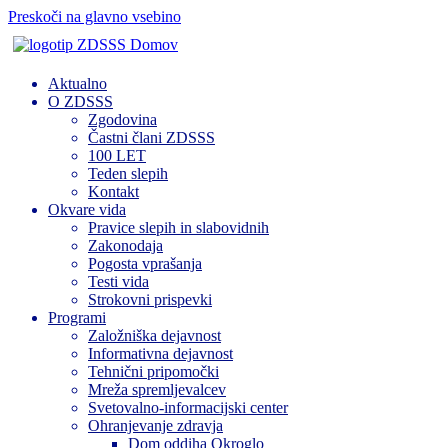
Preskoči na glavno vsebino
Domov
Aktualno
O ZDSSS
Zgodovina
Častni člani ZDSSS
100 LET
Teden slepih
Kontakt
Okvare vida
Pravice slepih in slabovidnih
Zakonodaja
Pogosta vprašanja
Testi vida
Strokovni prispevki
Programi
Založniška dejavnost
Informativna dejavnost
Tehnični pripomočki
Mreža spremljevalcev
Svetovalno-informacijski center
Ohranjevanje zdravja
Dom oddiha Okroglo