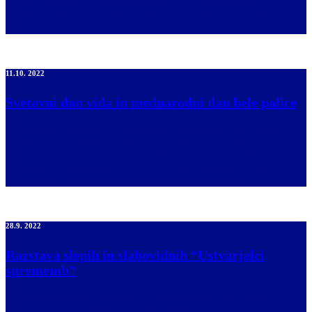
ki živijo s slepoto ali s slabovidnostjo. To je priložnost, da se
vprašamo, kako svet doživljajo tisti, ki so prikrajšani za ta čut, ki ga
[…]
11.10. 2022
Svetovni dan vida in mednarodni dan bele palice
»Edina tema, ki obstaja, je neznanje« Svetovni dan vida, ki ga letos
obeležujemo v četrtek 13. 10. 2022 in mednarodni dan bele palice v
soboto dne 15. 10. 2022 sta dogodka, ko še bolj kot običajno
ozaveščamo posameznike ter širšo javnost o pomenu zdravja oči ter
o beli palici kot simbolu večje samostojnosti slepih in […]
28.9. 2022
Razstava slepih in slabovidnih “Ustvarjalci
sprememb”
Predstavitev slepih in slabovidnih posameznikov na razstavi
»Ustvarjalci sprememb« ob mednarodnem dnevu bele palice in