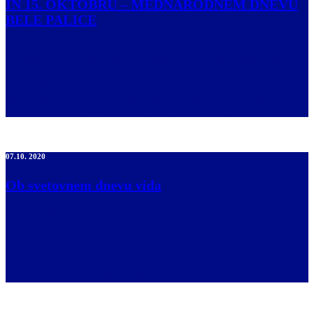
IN 15. OKTOBRU – MEDNARODNEM DNEVU
BELE PALICE
Zveza društev slepih in slabovidnih Slovenije, ki je lansko leto 7.
novembra praznovala 100 let od ustanovitve Podpornega društva
slepih in s tem organiziranega delovanja slepih in slabovidnih na
Slovenskem, zaradi epidemije ni mogla izvesti vseh načrtovanih
aktivnosti v tekočem letu. Tako tudi v letošnjem letu nadaljujemo z
obeleževanjem tega pomembnega dogodka. Podeljeno nam je […]
07.10. 2020
Ob svetovnem dnevu vida
Zveza društev slepih in slabovidnih Slovenije ob svetovnem dnevu
vida 8. 10. 2020 (drugi četrtek v oktobru) Razmišljanja ob stoti
obletnici organiziranega delovanje za slepe Sedmega novembra, se
pravi, prihodni mesec, bo preteklo natančno sto let, kar sta se v
Ljubljani dobila Franc Dolinar in Alojz Levstik in ustanovila
Društvo za podporo slepim. Takrat se […]