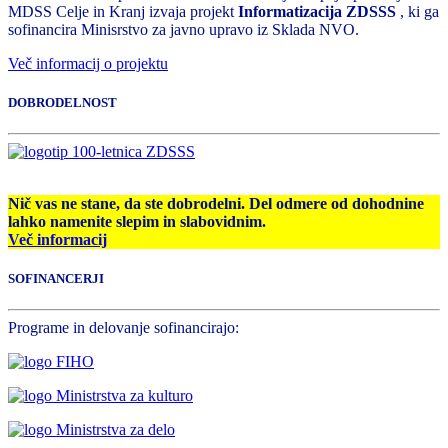
MDSS Celje in Kranj izvaja projekt
Informatizacija ZDSSS
, ki ga
sofinancira Minisrstvo za javno upravo iz Sklada NVO.
Več informacij o projektu
DOBRODELNOST
Nič vas ne stane, da ste dobrodelni. Del odmere od dohodnine
lahko namenite slepim in slabovidnim.
Več informacij
SOFINANCERJI
Programe in delovanje sofinancirajo: