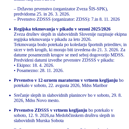
– Državno prvenstvo (organizator Zveza ŠIS-SPK),
predvidoma 25. in 26. 3. 2026.
– Prvenstvo ZDSSS (organizator: ZDSS): 7.in 8. 11. 2026
Regijska tekmovanja v pikadu v sezoni 2025/2026
Zveza društev slepih in slabovidnih Slovenije razpisuje ekipna
regijska tekmovanja v pikadu za leto 2026.
Tekmovanja bodo potekala po koledarju športnih prireditev, in
sicer v treh krogih, ki morajo biti izvedena do 21. 3. 2026. Za
datume posameznih krogov se med seboj dogovorijo MDSS.
Predvideni datumi izvedbe prvenstev ZDSSS v pikadu:
• Ekipno: 18. 4. 2026.
• Posamezno: 28. 11. 2026.
Prvenstvo v 12-urnem maratornu v vrtnem kegljanju
bo
potekalo v soboto, 22. avgusta 2026, Mdss Maribor
Srečanje slepih in slabovidnih planincev bo v soboto, 29. 8.
2026, Mdss Novo mesto.
Prvenstvo ZDSSS v vrtnem kegljanju
bo potekalo v
soboto, 12. 9. 2026,na Medobčinskem društvu slepih in
slabovidnih Murska Sobota