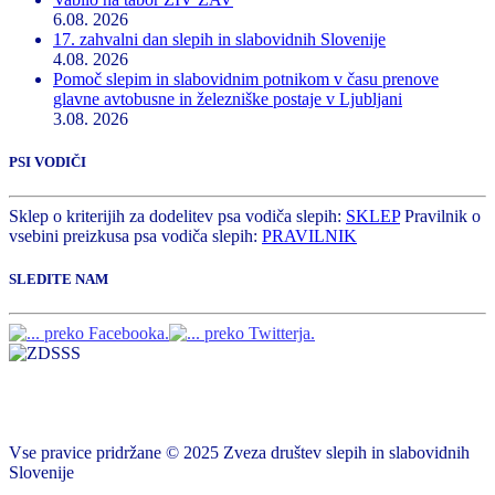
6.08. 2026
17. zahvalni dan slepih in slabovidnih Slovenije
4.08. 2026
Pomoč slepim in slabovidnim potnikom v času prenove
glavne avtobusne in železniške postaje v Ljubljani
3.08. 2026
PSI VODIČI
Sklep o kriterijih za dodelitev psa vodiča slepih:
SKLEP
Pravilnik o
vsebini preizkusa psa vodiča slepih:
PRAVILNIK
SLEDITE NAM
Vse pravice pridržane © 2025 Zveza društev slepih in slabovidnih
Slovenije