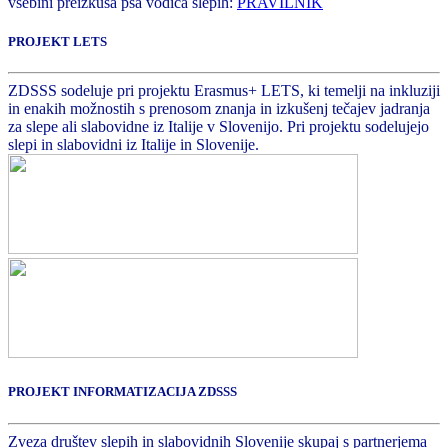
vsebini preizkusa psa vodiča slepih:
PRAVILNIK
PROJEKT LETS
ZDSSS sodeluje pri projektu Erasmus+ LETS, ki temelji na inkluziji
in enakih možnostih s prenosom znanja in izkušenj tečajev jadranja
za slepe ali slabovidne iz Italije v Slovenijo. Pri projektu sodelujejo
slepi in slabovidni iz Italije in Slovenije.
PROJEKT INFORMATIZACIJA ZDSSS
Zveza društev slepih in slabovidnih Slovenije skupaj s partnerjema