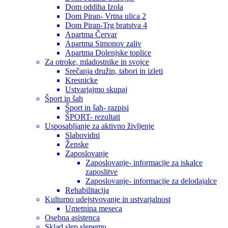
Dom oddiha Izola
Dom Piran- Vrtna ulica 2
Dom Piran-Trg bratstva 4
Apartma Červar
Apartma Simonov zaliv
Apartma Dolenjske toplice
Za otroke, mladostnike in svojce
Srečanja družin, tabori in izleti
Kresnicke
Ustvarjajmo skupaj
Šport in šah
Šport in šah- razpisi
ŠPORT- rezultati
Usposabljanje za aktivno življenje
Slabovidni
Ženske
Zaposlovanje
Zaposlovanje- informacije za iskalce
zaposlitve
Zaposlovanje- informacije za delodajalce
Rehabilitacija
Kulturno udejstvovanje in ustvarjalnost
Umetnina meseca
Osebna asistenca
Sklad slep slepemu