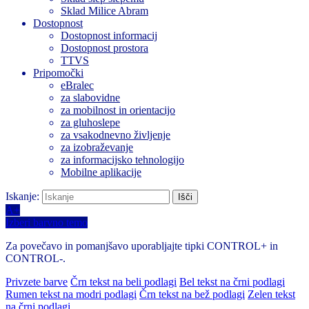
Sklad Milice Abram
Dostopnost
Dostopnost informacij
Dostopnost prostora
TTVS
Pripomočki
eBralec
za slabovidne
za mobilnost in orientacijo
za gluhoslepe
za vsakodnevno življenje
za izobraževanje
za informacijsko tehnologijo
Mobilne aplikacije
Iskanje:
A+
Izberi barvno temo
Za povečavo in pomanjšavo uporabljajte tipki CONTROL+ in
CONTROL-.
Privzete barve
Črn tekst na beli podlagi
Bel tekst na črni podlagi
Rumen tekst na modri podlagi
Črn tekst na bež podlagi
Zelen tekst
na črni podlagi