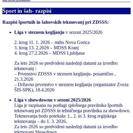
Šport in šah- razpisi
Razpisi športnih in šahovskih tekmovanj pri ZDSSS:
Liga v steznem kegljanju
v sezoni 2025/2026
2. krog 11. 1. 2026 – mdss Nova Gorica
3. krog 13. 2.2026 – MDSS Kranj
4. krog 27.2.2026 – MDSS Ljubljana
Za leto 2026 so predvideni naslednji datumi za izvedbo
tekmovanj :
– Prvenstvo ZDSSS v steznem kegljanju- posamično ,
21.3.2026
– Državno prvenstvo v steznem kegljanju (organizator Zveza
ŠIS-SPK), 18.4.2026
Liga v showdownu v sezoni 2025/2026
Liga je razpisana na podlagi splošnega pravilnika športnih
tekmovanj pri ZDSSS in tehničnega pravilnika za showdown.
Tekmovanja bodo potekala: 1., 2. in 3. krog regijskega
tekmovanja – do 1. 3. 2026,
Za leto 2026 so predvideni naslednji datumi za izvedbo
tekmovanj Showdown