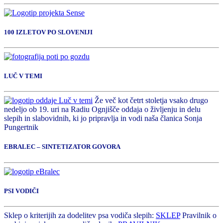
100 IZLETOV PO SLOVENIJI
LUČ V TEMI
Že več kot četrt stoletja vsako drugo
nedeljo ob 19. uri na Radiu Ognjišče oddaja o življenju in delu
slepih in slabovidnih, ki jo pripravlja in vodi naša članica Sonja
Pungertnik
EBRALEC – SINTETIZATOR GOVORA
PSI VODIČI
Sklep o kriterijih za dodelitev psa vodiča slepih:
SKLEP
Pravilnik o