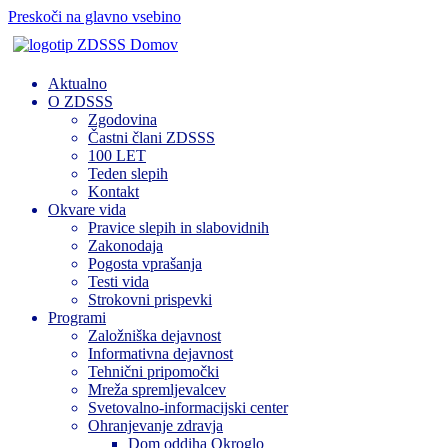
Preskoči na glavno vsebino
Domov
Aktualno
O ZDSSS
Zgodovina
Častni člani ZDSSS
100 LET
Teden slepih
Kontakt
Okvare vida
Pravice slepih in slabovidnih
Zakonodaja
Pogosta vprašanja
Testi vida
Strokovni prispevki
Programi
Založniška dejavnost
Informativna dejavnost
Tehnični pripomočki
Mreža spremljevalcev
Svetovalno-informacijski center
Ohranjevanje zdravja
Dom oddiha Okroglo