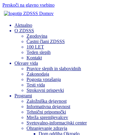
Preskoči na glavno vsebino
Domov
Aktualno
O ZDSSS
Zgodovina
Častni člani ZDSSS
100 LET
Teden slepih
Kontakt
Okvare vida
Pravice slepih in slabovidnih
Zakonodaja
Pogosta vprašanja
Testi vida
Strokovni prispevki
Programi
Založniška dejavnost
Informativna dejavnost
Tehnični pripomočki
Mreža spremljevalcev
Svetovalno-informacijski center
Ohranjevanje zdravja
Dom oddiha Okroglo