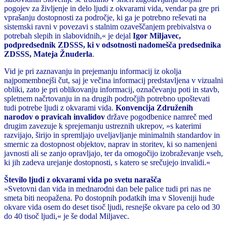
pogojev za življenje in delo ljudi z okvarami vida, vendar pa gre pri
vprašanju dostopnosti za področje, ki ga je potrebno reševati na
sistemski ravni v povezavi s stalnim ozaveščanjem prebivalstva o
potrebah slepih in slabovidnih,« je dejal
Igor Miljavec,
podpredsednik ZDSSS, ki v odsotnosti nadomešča predsednika
ZDSSS, Mateja Žnuderla
.
Vid je pri zaznavanju in prejemanju informacij iz okolja
najpomembnejši čut, saj je večina informacij predstavljena v vizualni
obliki, zato je pri oblikovanju informacij, označevanju poti in stavb,
spletnem načrtovanju in na drugih področjih potrebno upoštevati
tudi potrebe ljudi z okvarami vida.
Konvencija Združenih
narodov o pravicah invalidov
države pogodbenice namreč med
drugim zavezuje k sprejemanju ustreznih ukrepov, »s katerimi
razvijajo, širijo in spremljajo uveljavljanje minimalnih standardov in
smernic za dostopnost objektov, naprav in storitev, ki so namenjeni
javnosti ali se zanjo opravljajo, ter da omogočijo izobraževanje vseh,
ki jih zadeva urejanje dostopnosti, s katero se srečujejo invalidi.«
Število ljudi z okvarami vida po svetu narašča
»Svetovni dan vida in mednarodni dan bele palice tudi pri nas ne
smeta biti neopažena. Po dostopnih podatkih ima v Sloveniji hude
okvare vida osem do deset tisoč ljudi, resnejše okvare pa celo od 30
do 40 tisoč ljudi,« je še dodal Miljavec.