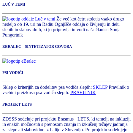
LUČ V TEMI
Že več kot četrt stoletja vsako drugo
nedeljo ob 19. uri na Radiu Ognjišče oddaja o življenju in delu
slepih in slabovidnih, ki jo pripravlja in vodi naša članica Sonja
Pungertnik
EBRALEC – SINTETIZATOR GOVORA
PSI VODIČI
Sklep o kriterijih za dodelitev psa vodiča slepih:
SKLEP
Pravilnik o
vsebini preizkusa psa vodiča slepih:
PRAVILNIK
PROJEKT LETS
ZDSSS sodeluje pri projektu Erasmus+ LETS, ki temelji na inkluziji
in enakih možnostih s prenosom znanja in izkušenj tečajev jadranja
za slepe ali slabovidne iz Italije v Slovenijo. Pri projektu sodelujejo