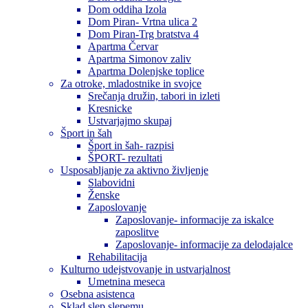
Dom oddiha Izola
Dom Piran- Vrtna ulica 2
Dom Piran-Trg bratstva 4
Apartma Červar
Apartma Simonov zaliv
Apartma Dolenjske toplice
Za otroke, mladostnike in svojce
Srečanja družin, tabori in izleti
Kresnicke
Ustvarjajmo skupaj
Šport in šah
Šport in šah- razpisi
ŠPORT- rezultati
Usposabljanje za aktivno življenje
Slabovidni
Ženske
Zaposlovanje
Zaposlovanje- informacije za iskalce
zaposlitve
Zaposlovanje- informacije za delodajalce
Rehabilitacija
Kulturno udejstvovanje in ustvarjalnost
Umetnina meseca
Osebna asistenca
Sklad slep slepemu