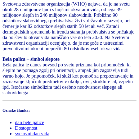
Svetovna zdravstvena organizacija (WHO) najava, da je na svetu
okoli 285 milijonov ljudi s hujšimi okvarami vida, od tega 39
milijonov slepih in 246 milijonov slabovidnih. Približno 90
odstotkov slabovidnega prebivalstva živi v državah v razvoju, pri
čemer je kar 82 odstotkov slepih starih 50 let ali več. Zaradi
demografskih sprememb in trenda staranja prebivalstva se pričakuje,
da bo število okvar vida naraščalo vse do leta 2020. Na Svetovni
zdravstveni organizaciji ocenjujejo, da je mogoče z ustreznimi
preventivnimi ukrepi preprečiti 80 odstotkov vseh okvar vida.
Bela palica – simbol slepote
Bela palica je danes povsod po svetu priznana kot pripomoček, ki
slepim ne pomaga zgolj pri orientaciji, ampak jim zagotavlja tudi
varno hojo. Je pripomoček, ki služi kot pomoč za prepoznavanje in
zaznavanje ključnih predmetov v okolju, ovir, strukture tal, vzpetin
ipd. Istočasno simbolizira tudi osebno neodvisnost slepega ali
slabovidnega.
Oznake članka:
dan bele palice
Dostopnost
svetovni dan vida