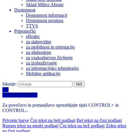
Sklad Milice Abram
Dostopnost
Dostopnost informacij
Dostopnost prostora
TTVS
Pripomočki
eBralec
za slabovidne
za mobilnost in orientacijo
za gluhoslepe
za vsakodnevno življenje
za izobraževanje
za informacijsko tehnologijo
Mobilne aplikacije
Iskanje:
A+
Izberi barvno temo
Za povečavo in pomanjšavo uporabljajte tipki CONTROL+ in
CONTROL-.
Privzete barve
Črn tekst na beli podlagi
Bel tekst na črni podlagi
Rumen tekst na modri podlagi
Črn tekst na bež podlagi
Zelen tekst
na črni podlagi