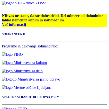
Nič vas ne stane, da ste dobrodelni. Del odmere od dohodnine
lahko namenite slepim in slabovidnim.
Več informacij
SOFINANCERJI
Programe in delovanje sofinancirajo:
SPLETNA STRAN JE DOSTOPNA VSEM