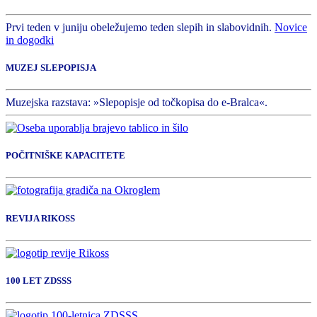
Prvi teden v juniju obeležujemo teden slepih in slabovidnih.
Novice
in dogodki
MUZEJ SLEPOPISJA
Muzejska razstava: »Slepopisje od točkopisa do e-Bralca«.
POČITNIŠKE KAPACITETE
REVIJA RIKOSS
100 LET ZDSSS