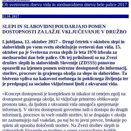
Ob svetovnem dnevu vida in mednarodnem dnevu bele palice 2017
12.10. 2017
SLEPI IN SLABOVIDNI POUDARJAJO POMEN
DOSTOPNOSTI ZA LAŽJE VKLJUČEVANJE V DRUŽBO
Ljubljana, 12. oktober 2017 – Drugi četrtek v oktobru slepi in
slabovidnih po vsem svetu obeležujejo svetovni dan vida, 15.
oktober pa je Svetovna zveza slepih že leta 1970 izbrala za
mednarodni dan bele palice. Ob tej priložnosti so na Zvezi
društev slepih in slabovidnih Slovenije (ZDSSS) ponovno
opozorili na izjemen pomen ustrezne dostopnosti do informacij,
storitev, procesov in grajenega okolja za slepe in slabovidne. Ta
bistveno vpliva na kakovost osebnega in poklicnega življenja ter
je predpogoj za socialno vključenost ljudi z okvarami vida.
»Koncept dostopnosti je kompleksen in nikakor ni omejen zgolj na
dostopnost grajenega okolja, ki vključuje primerno oblikovanje
prostora tako, da ljudem z okvarami vida omogoča sprejemanje
informacij. V okviru dostopnosti govorimo tudi o dostopu do drugih
informacij, procesov in vseh ostalih storitev, ki se dogajajo v okolju
ter zaznamujejo naš vsakdan, pa naj bo to javni prevoz, brskanje po
spletu ali uporaba določenih storitev. Na Zvezi društev slepih in
slabovidnih Slovenije se trudimo v smeri zagotavljanja boljših