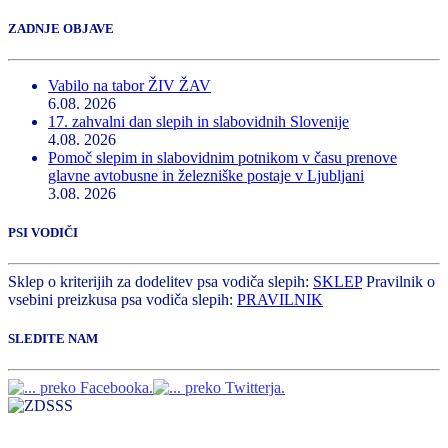
ZADNJE OBJAVE
Vabilo na tabor ŽIV ŽAV
6.08. 2026
17. zahvalni dan slepih in slabovidnih Slovenije
4.08. 2026
Pomoč slepim in slabovidnim potnikom v času prenove
glavne avtobusne in železniške postaje v Ljubljani
3.08. 2026
PSI VODIČI
Sklep o kriterijih za dodelitev psa vodiča slepih:
SKLEP
Pravilnik o
vsebini preizkusa psa vodiča slepih:
PRAVILNIK
SLEDITE NAM