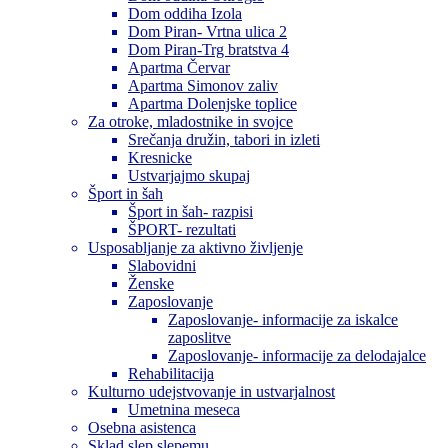
Dom oddiha Izola
Dom Piran- Vrtna ulica 2
Dom Piran-Trg bratstva 4
Apartma Červar
Apartma Simonov zaliv
Apartma Dolenjske toplice
Za otroke, mladostnike in svojce
Srečanja družin, tabori in izleti
Kresnicke
Ustvarjajmo skupaj
Šport in šah
Šport in šah- razpisi
ŠPORT- rezultati
Usposabljanje za aktivno življenje
Slabovidni
Ženske
Zaposlovanje
Zaposlovanje- informacije za iskalce
zaposlitve
Zaposlovanje- informacije za delodajalce
Rehabilitacija
Kulturno udejstvovanje in ustvarjalnost
Umetnina meseca
Osebna asistenca
Sklad slep slepemu