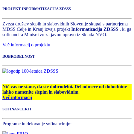
PROJEKT INFORMATIZACIJA ZDSSS
Zveza društev slepih in slabovidnih Slovenije skupaj s partnerjema
MDSS Celje in Kranj izvaja projekt
Informatizacija ZDSSS
, ki ga
sofinancira Minisrstvo za javno upravo iz Sklada NVO.
Več informacij o projektu
DOBRODELNOST
Nič vas ne stane, da ste dobrodelni. Del odmere od dohodnine
lahko namenite slepim in slabovidnim.
Več informacij
SOFINANCERJI
Programe in delovanje sofinancirajo: