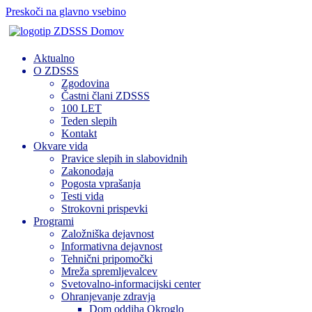
Preskoči na glavno vsebino
Domov
Aktualno
O ZDSSS
Zgodovina
Častni člani ZDSSS
100 LET
Teden slepih
Kontakt
Okvare vida
Pravice slepih in slabovidnih
Zakonodaja
Pogosta vprašanja
Testi vida
Strokovni prispevki
Programi
Založniška dejavnost
Informativna dejavnost
Tehnični pripomočki
Mreža spremljevalcev
Svetovalno-informacijski center
Ohranjevanje zdravja
Dom oddiha Okroglo