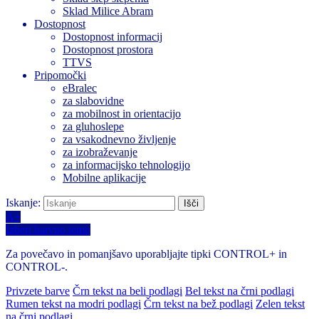
Sklad Milice Abram
Dostopnost
Dostopnost informacij
Dostopnost prostora
TTVS
Pripomočki
eBralec
za slabovidne
za mobilnost in orientacijo
za gluhoslepe
za vsakodnevno življenje
za izobraževanje
za informacijsko tehnologijo
Mobilne aplikacije
Iskanje:
A+
Izberi barvno temo
Za povečavo in pomanjšavo uporabljajte tipki CONTROL+ in
CONTROL-.
Privzete barve
Črn tekst na beli podlagi
Bel tekst na črni podlagi
Rumen tekst na modri podlagi
Črn tekst na bež podlagi
Zelen tekst
na črni podlagi