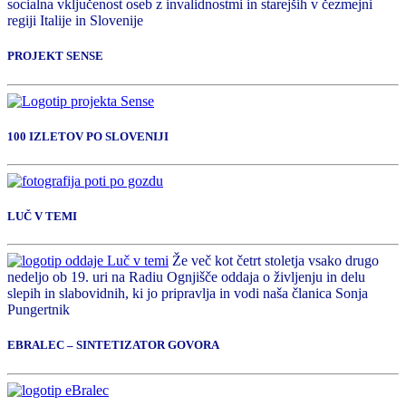
socialna vključenost oseb z invalidnostmi in starejših v čezmejni
regiji Italije in Slovenije
PROJEKT SENSE
100 IZLETOV PO SLOVENIJI
LUČ V TEMI
Že več kot četrt stoletja vsako drugo
nedeljo ob 19. uri na Radiu Ognjišče oddaja o življenju in delu
slepih in slabovidnih, ki jo pripravlja in vodi naša članica Sonja
Pungertnik
EBRALEC – SINTETIZATOR GOVORA