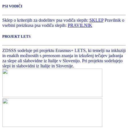
PSI VODIČI
Sklep o kriterijih za dodelitev psa vodiča slepih:
SKLEP
Pravilnik o
vsebini preizkusa psa vodiča slepih:
PRAVILNIK
PROJEKT LETS
ZDSSS sodeluje pri projektu Erasmus+ LETS, ki temelji na inkluziji
in enakih možnostih s prenosom znanja in izkušenj tečajev jadranja
za slepe ali slabovidne iz Italije v Slovenijo. Pri projektu sodelujejo
slepi in slabovidni iz Italije in Slovenije.