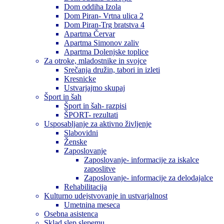
Dom oddiha Izola
Dom Piran- Vrtna ulica 2
Dom Piran-Trg bratstva 4
Apartma Červar
Apartma Simonov zaliv
Apartma Dolenjske toplice
Za otroke, mladostnike in svojce
Srečanja družin, tabori in izleti
Kresnicke
Ustvarjajmo skupaj
Šport in šah
Šport in šah- razpisi
ŠPORT- rezultati
Usposabljanje za aktivno življenje
Slabovidni
Ženske
Zaposlovanje
Zaposlovanje- informacije za iskalce
zaposlitve
Zaposlovanje- informacije za delodajalce
Rehabilitacija
Kulturno udejstvovanje in ustvarjalnost
Umetnina meseca
Osebna asistenca
Sklad slep slepemu