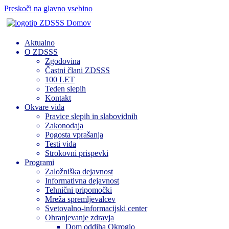
Preskoči na glavno vsebino
Domov
Aktualno
O ZDSSS
Zgodovina
Častni člani ZDSSS
100 LET
Teden slepih
Kontakt
Okvare vida
Pravice slepih in slabovidnih
Zakonodaja
Pogosta vprašanja
Testi vida
Strokovni prispevki
Programi
Založniška dejavnost
Informativna dejavnost
Tehnični pripomočki
Mreža spremljevalcev
Svetovalno-informacijski center
Ohranjevanje zdravja
Dom oddiha Okroglo