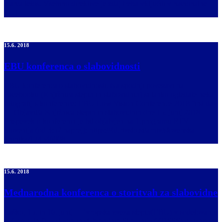
marca letos. Vsebino direktive je zdaj treba vključiti v nacionalne
[…]
15.6. 2018
EBU konferenca o slabovidnosti
EBU konferenca o slabovidnosti. Na spodnji povezavi na
Facebooku (Knjižnica slepih in slabovidnih) si lahko ogledate nekaj
fotografij s konference: EBU Low Vision Conference 2018 first day
🙂 Objavil/a Knjižnica slepih in slabovidnih dne 15. junij 2018
Prispevek o konferenci je bil objalvjen na 1.programu RTV
Slovenija (od 3:52 naprej): https://4d.rtvslo.si/arhiv/slovenska-
kronika/174546008
15.6. 2018
Mednarodna konferenca o storitvah za slabovidne
Laško, 15. in 16. junij – Evropska zveza slepih(EBU) v sodelovanju
z Zvezo društev slepih in slabovidnih Slovenije (ZDSSS) organizira