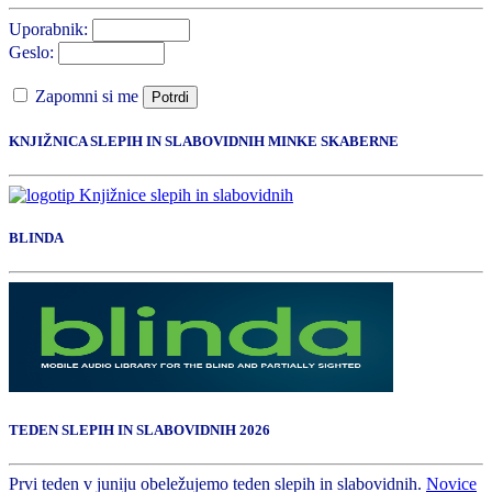
Uporabnik:
Geslo:
Zapomni si me
Potrdi
KNJIŽNICA SLEPIH IN SLABOVIDNIH MINKE SKABERNE
BLINDA
TEDEN SLEPIH IN SLABOVIDNIH 2026
Prvi teden v juniju obeležujemo teden slepih in slabovidnih.
Novice