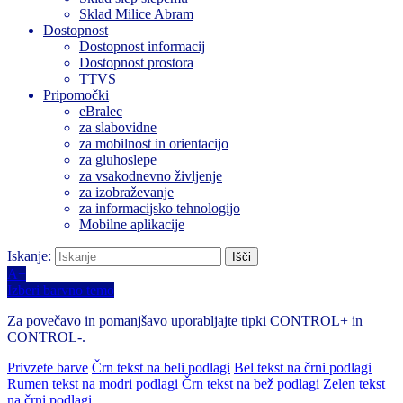
Sklad Milice Abram
Dostopnost
Dostopnost informacij
Dostopnost prostora
TTVS
Pripomočki
eBralec
za slabovidne
za mobilnost in orientacijo
za gluhoslepe
za vsakodnevno življenje
za izobraževanje
za informacijsko tehnologijo
Mobilne aplikacije
Iskanje:
A+
Izberi barvno temo
Za povečavo in pomanjšavo uporabljajte tipki CONTROL+ in
CONTROL-.
Privzete barve
Črn tekst na beli podlagi
Bel tekst na črni podlagi
Rumen tekst na modri podlagi
Črn tekst na bež podlagi
Zelen tekst
na črni podlagi