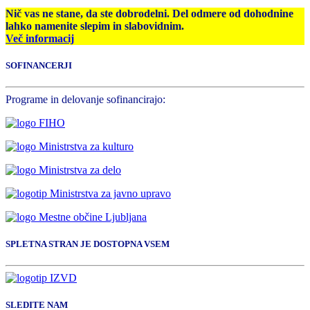
Nič vas ne stane, da ste dobrodelni. Del odmere od dohodnine
lahko namenite slepim in slabovidnim.
Več informacij
SOFINANCERJI
Programe in delovanje sofinancirajo:
SPLETNA STRAN JE DOSTOPNA VSEM
SLEDITE NAM