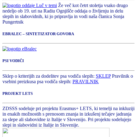
Že več kot četrt stoletja vsako drugo
nedeljo ob 19. uri na Radiu Ognjišče oddaja o življenju in delu
slepih in slabovidnih, ki jo pripravlja in vodi naša članica Sonja
Pungertnik
EBRALEC – SINTETIZATOR GOVORA
PSI VODIČI
Sklep o kriterijih za dodelitev psa vodiča slepih:
SKLEP
Pravilnik o
vsebini preizkusa psa vodiča slepih:
PRAVILNIK
PROJEKT LETS
ZDSSS sodeluje pri projektu Erasmus+ LETS, ki temelji na inkluziji
in enakih možnostih s prenosom znanja in izkušenj tečajev jadranja
za slepe ali slabovidne iz Italije v Slovenijo. Pri projektu sodelujejo
slepi in slabovidni iz Italije in Slovenije.