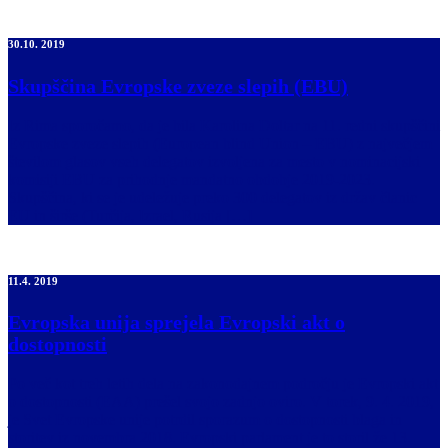
30.10. 2019
Skupščina Evropske zveze slepih (EBU)
Iz Rima sporočamo, da je bila Karolina Doltar na 11. redni skupščini
Evropske zveze slepih (European blind Union – EBU) z največjem
številom glasov vseh delegatov izvoljena za mesto v nominacijski
komisiji EBU za prihodnje mandatno obdobje 2019-2023.
Skupščina, ki se je udeležuje preko 300 delegatov iz držav članic
EU in širše (Turčija, Izrael, Rusija […]
11.4. 2019
Evropska unija sprejela Evropski akt o
dostopnosti
Po več kot treh letih dela na zakonodajnem področju je Evropski akt
o dostopnosti (EAA) prešel svojo zadnjo oviro. V torek, 9. 4. 2019,
je Svet Evropske unije potrdil sporazum o dostopnosti blaga in
storitev iz novembra 2018. Evropski parlament je to storil že 13.