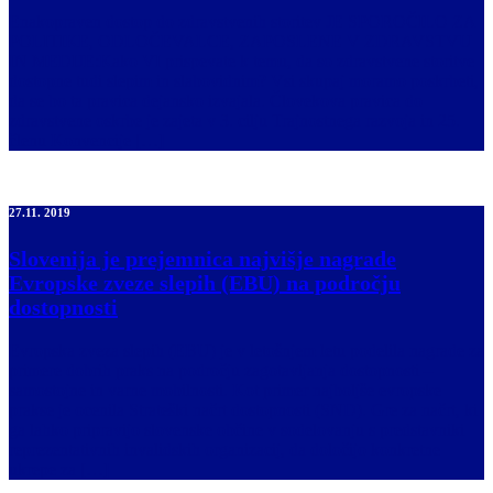
Enakopraven dostop do zdravstvenih storitev JE SPOROČILO ZA
POLITIKE, ODLOČEVALCE, ZAPOSLENE V ZDRAVSTVU
IN MEDIJE:Kako VI prispevate k temu, da so zdravstvene storitve
dostopne tudi slepim in slabovidnim? Vsi skupaj moramo poskrbeti,
da se bo ta pravica dejansko izvajala. Človekova pravica do
zdravstvene oskrbe je zajeta v 3. cilju Trajnostnega razvoja in 25.
členu Konvencije […]
27.11. 2019
Slovenija je prejemnica najvišje nagrade
Evropske zveze slepih (EBU) na področju
dostopnosti
Evropska zveza slepih (EBU) je v letošnjem letu podelila nagrade za
primere dobrih praks na področju zagotavljanja dostopnosti –
samostojne in varne mobilnosti. Kot primer najboljše evropske
prakse je ocenila Strateški načrt dostopnosti (SND). Gre za načrt, ki
ga lahko pripravijo slovenske občine v sodelovanju s predstavniki
reprezentativnih invalidskih organizacij, da določijo konkretne
ukrepe za […]