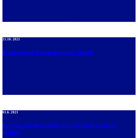
Blind Union) pod geslom Engagement, Balance, Unity. V okviru
bogatega vsebinskega programa ter strateškega načrta delovanja
Evropske Zveze slepih je bila skupščina tudi volilna, saj so delegati
iz več kot 40 držav članic zveze […]
21.10. 2021
Konferenca Evropske zveze slepih
Delegacija Zveze društev slepih in slabovidnih Slovenije v sestavi
podpredsednik zveze Igor Miljavec, tajnik Štefan Kušar ter člana
UO zveze Dejan Goršek in Safet Baltić, se udeležuje redne letne
konference Evropske zveze slepih (EBU) v Beogradu od 21. – 22.
10. 2021 z naslovom »Zaposlovanje slepih in slabovidnih oseb –
ključ za inkluzijo«. V okviru […]
01.6. 2021
Pravica do dostopnih zdravstvenih storitev
(video)