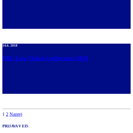
dvodnevno mednarodno konferenco Storitve za slabovidne, pravica
vseh – vzpostavljanje evropskih standardov. Pester program
konference obsega širok nabor strokovnih prispevkov domačih in
tujih predavateljev ter osebnih pričevanj ljudi z okvarami vida.
Evropska zveza slepih (EBU) […]
14.6. 2018
EBU Low Vision Conference 2018
LOW VISION Services, a global right setting the standards in
Europe This year, in Slovenia (June 14th – 17th) for the very first
time EBU will host a conference with a specific focus on “low
vision”. The aim at this event is to bring together stakeholders with a
particular interest in low vision, and dedicated […]
1
2
Naprej
PRIJAVA V EIS