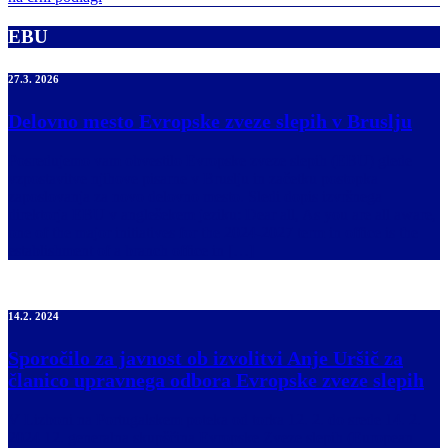
EBU
27.3. 2026
Delovno mesto Evropske zveze slepih v Bruslju
Posredujemo vam obvestilo Evropske zveze slepih (EBU) glede
vzpostavitve njihove pisarne v Bruslju in začetku postopka
zaposlovanja za novo delovno mesto. Sledi dopis izvršnega
direktorja EBU v anglešekem jeziku: Dear all, As you are all aware,
one of the major initiatives for the 2024-2027 term in office is the
establishment of a branch office in […]
14.2. 2024
Sporočilo za javnost ob izvolitvi Anje Uršič za
članico upravnega odbora Evropske zveze slepih
V Lizboni na Portugalskem poteka od torka 12. 2. do srede 14. 2.
2024 12. generalna skupščina Evropske Zveze slepih (European