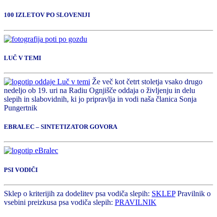
100 IZLETOV PO SLOVENIJI
LUČ V TEMI
Že več kot četrt stoletja vsako drugo
nedeljo ob 19. uri na Radiu Ognjišče oddaja o življenju in delu
slepih in slabovidnih, ki jo pripravlja in vodi naša članica Sonja
Pungertnik
EBRALEC – SINTETIZATOR GOVORA
PSI VODIČI
Sklep o kriterijih za dodelitev psa vodiča slepih:
SKLEP
Pravilnik o
vsebini preizkusa psa vodiča slepih:
PRAVILNIK