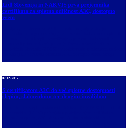
Lidl Slovenija in NAKVIS prva prejemnika
certifikata za spletno odličnost A3C, dostopno
vsem
Ljubljana, 14. december 2018 – Invalidi in ljudje z drugimi
oviranostmi se pogosto srečujejo z oteženim dostopom do spletnih
informacij. Da bi krepili ozaveščanje o pomenu dostopnosti in
nagrajevali primere dobrih praks, je Zveza društev slepih in
slabovidnih Slovenije (ZDSSS) v sodelovanju z Inštitutom za dobre
vsebine (IZDV) razvila certifikat A3C, dostopno vsem. Stroga
merila […]
07.12. 2017
S certifikatom A3C do več spletne dostopnosti
slepim, slabovidnim ter drugim invalidom
Zveza društev slepih in slabovidnih Slovenije (ZDSSS) in Inštitut za
dobre vsebine (IZDV) pričenjata s podeljevanjem certifikata za
spletno dostopnost, A3C, dostopno slepim in slabovidnim. S
podeljevanjem certifikata A3C želita partnerja projekta povečati