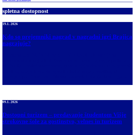
spletna dostopnost
19.1. 2026
Kdo so prejemniki nagrad v nagradni igri Brajica
nagrajuje?
Nagradna igra PREBERI MISEL V BRAJICI, ki smo jo na
facebook strani zagnali ob Svetovnemu dnevu brajice, je padla na
plodna tla! Hvaležni smo vsem, ki ste v njej sodelovali in odgovorili
pravilno, torej v komentar vpisali misel Znanje je svetilka, ki
osvetljuje pot. Pripenjamo filmski posnetek žrebanja, ki smo ga na
naslovu Zveze opravili […]
09.1. 2026
Dostopni turizem – predavanje študentom Višje
strokovne šole za gostinstvo, velnes in turizem
Bled, hotel Astoria, 5. januar 2026. Na Višji strokovni šoli za