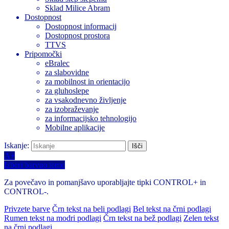
Sklad Milice Abram
Dostopnost
Dostopnost informacij
Dostopnost prostora
TTVS
Pripomočki
eBralec
za slabovidne
za mobilnost in orientacijo
za gluhoslepe
za vsakodnevno življenje
za izobraževanje
za informacijsko tehnologijo
Mobilne aplikacije
Iskanje:
A+
Izberi barvno temo
Za povečavo in pomanjšavo uporabljajte tipki CONTROL+ in
CONTROL-.
Privzete barve
Črn tekst na beli podlagi
Bel tekst na črni podlagi
Rumen tekst na modri podlagi
Črn tekst na bež podlagi
Zelen tekst
na črni podlagi