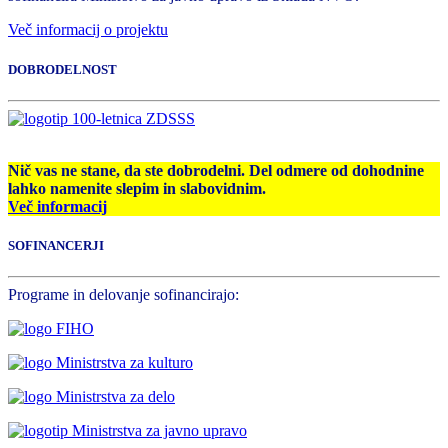
Več informacij o projektu
DOBRODELNOST
Nič vas ne stane, da ste dobrodelni. Del odmere od dohodnine
lahko namenite slepim in slabovidnim.
Več informacij
SOFINANCERJI
Programe in delovanje sofinancirajo: