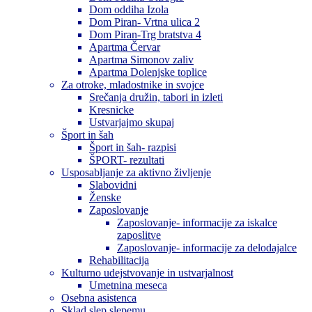
Dom oddiha Izola
Dom Piran- Vrtna ulica 2
Dom Piran-Trg bratstva 4
Apartma Červar
Apartma Simonov zaliv
Apartma Dolenjske toplice
Za otroke, mladostnike in svojce
Srečanja družin, tabori in izleti
Kresnicke
Ustvarjajmo skupaj
Šport in šah
Šport in šah- razpisi
ŠPORT- rezultati
Usposabljanje za aktivno življenje
Slabovidni
Ženske
Zaposlovanje
Zaposlovanje- informacije za iskalce
zaposlitve
Zaposlovanje- informacije za delodajalce
Rehabilitacija
Kulturno udejstvovanje in ustvarjalnost
Umetnina meseca
Osebna asistenca
Sklad slep slepemu