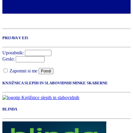
interes organizacij za prilagoditve spletnih vsebin vedno širšemu
krogu ranljivih skupin. Vzporedno s presojanjem spletnih vsebin
zainteresiranih organizacij bodo o vsebini potrebnih […]
PRIJAVA V EIS
Uporabnik:
Geslo:
Zapomni si me
Potrdi
KNJIŽNICA SLEPIH IN SLABOVIDNIH MINKE SKABERNE
BLINDA