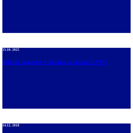
gostinstvo, velnes in turizem, Bled, v okviru predmeta Poslovno
komuniciranje in vodenje pod mentorstvom Dr. Darije Cvikl,
študenti raziskujejo problematiko o dostopnosti turistične destinacije
Bled. Namen je zelo ambiciozen – s pomočjo široko zastavljene
ankete in zbiranjem različnih strokovnih stališč želijo bolje razumeti
trenutno […]
15.10. 2025
Pilotni dogodek v okviru projekta DATIS
V okviru pilotnega preverjanja dostopnosti Muzeja industrijske
dediščine Ajdovščina smo v petek, 10. oktobra 2025, v sklopu
projekta DATIS izvedli obsežno testiranje njegove digitalne
dostopnosti. Testiranja se je udeležilo 15 slepih in slabovidnih
članov iz Medobčinskih društev slepih in slabovidnih Koper,
Ljubljana in Nova Gorica. Pri oblikovanju skupine smo želeli
zagotoviti raznolikost glede vrste okvare […]
14.12. 2018