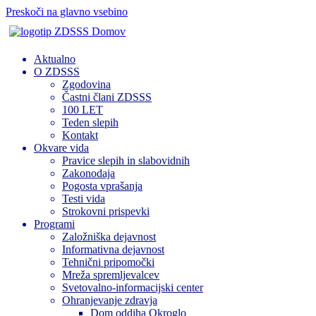
Preskoči na glavno vsebino
Domov
Aktualno
O ZDSSS
Zgodovina
Častni člani ZDSSS
100 LET
Teden slepih
Kontakt
Okvare vida
Pravice slepih in slabovidnih
Zakonodaja
Pogosta vprašanja
Testi vida
Strokovni prispevki
Programi
Založniška dejavnost
Informativna dejavnost
Tehnični pripomočki
Mreža spremljevalcev
Svetovalno-informacijski center
Ohranjevanje zdravja
Dom oddiha Okroglo