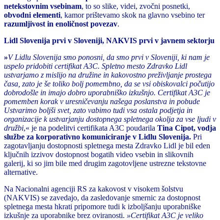
netekstovnim vsebinam
, to so slike, videi, zvočni posnetki,
obvodni elementi
, kamor prištevamo skok na glavno vsebino ter
razumljivost in enoličnost povezav
.
Lidl Slovenija prvi v Sloveniji, NAKVIS prvi v javnem sektorju
»
V Lidlu Slovenija smo ponosni, da smo prvi v Sloveniji, ki nam je
uspelo pridobiti certifikat A3C. Spletno mesto Zdravko Lidl
ustvarjamo z mislijo na družine in kakovostno preživljanje prostega
časa, zato je še toliko bolj pomembno, da se vsi obiskovalci počutijo
dobrodošle in imajo dobro uporabniško izkušnjo. Certifikat A3C je
pomemben korak v uresničevanju našega poslanstva in pobude
Ustvarimo boljši svet, zato vabimo tudi vsa ostala podjetja in
organizacije k ustvarjanju dostopnega spletnega okolja za vse ljudi v
družbi
,« je na podelitvi certifikata A3C poudarila
Tina Cipot, vodja
službe za korporativno komuniciranje v Lidlu Slovenija.
Pri
zagotavljanju dostopnosti spletnega mesta Zdravko Lidl je bil eden
ključnih izzivov dostopnost bogatih video vsebin in slikovnih
galerij, ki so jim bile med drugim zagotovljene ustrezne tekstovne
alternative.
Na Nacionalni agenciji RS za kakovost v visokem šolstvu
(NAKVIS) se zavedajo, da zasledovanje smernic za dostopnost
spletnega mesta hkrati pripomore tudi k izboljšanju uporabniške
izkušnje za uporabnike brez oviranosti.
»Certifikat A3C je veliko