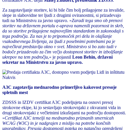
certifikatov A3C dejal
Matej Žnuderl, predsednik ZDSSS
.
Za zagotavljanje storitev, ki bi bile čim bolj prilagojene za invalide,
slepe in slabovidne ter ljudi z drugimi oviranostmi, si prizadevajo
tudi na Ministrstvu za javno upravo. »
Zaradi tega smo ob prenovi
storitev na državnem portalu e-uprava namenili pozornost in skrb,
da so storitve prilagojene najnovejšim standardom in zakonodaji s
tega področja. Za nas je to pripomoček pri delu in olajšanje
vsakodnevnega življenja, za ljudi z posebnimi potrebami pa je
največkrat predstavlja okno v svet. Ministrstvo si bo zato tudi v
bodoče prizadevalo za čim večjo dostopnost storitev in izboljšanje
ukrepov na tem področju
,« je pojasnil
Leon Behin, državni
sekretar na Ministrstvu za javno upravo.
A3C zagotavlja mednarodno primerljivo kakovost presoje
spletnih mest
ZDSSS in IZDV certifikat A3C podeljujeta na osnovi presoj
strokovne ekipe, ki jo sestavljajo strokovnjaki z okvarami vida in
drugi strokovnjaki z večletnimi izkušnjami na področju dostopnosti.
»
Certifikat A3C temelji na mednarodno priznanih smernicah
WCAG (W3C) in je nadgrajen z mislijo na potrebe končnih
uporabnikov. Presoja dostopnosti poteka po natančno opredeljeni