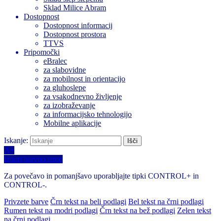
Sklad Milice Abram
Dostopnost
Dostopnost informacij
Dostopnost prostora
TTVS
Pripomočki
eBralec
za slabovidne
za mobilnost in orientacijo
za gluhoslepe
za vsakodnevno življenje
za izobraževanje
za informacijsko tehnologijo
Mobilne aplikacije
Iskanje:
A+
Izberi barvno temo
Za povečavo in pomanjšavo uporabljajte tipki CONTROL+ in
CONTROL-.
Privzete barve
Črn tekst na beli podlagi
Bel tekst na črni podlagi
Rumen tekst na modri podlagi
Črn tekst na bež podlagi
Zelen tekst
na črni podlagi