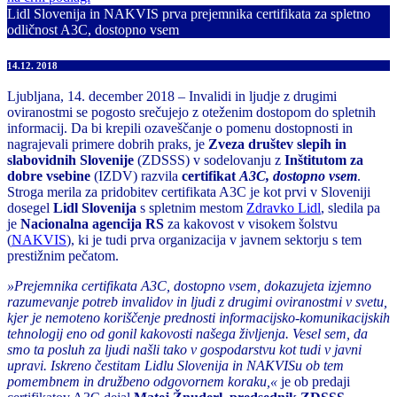
Lidl Slovenija in NAKVIS prva prejemnika certifikata za spletno
odličnost A3C, dostopno vsem
14.12. 2018
Ljubljana, 14. december 2018 – Invalidi in ljudje z drugimi
oviranostmi se pogosto srečujejo z oteženim dostopom do spletnih
informacij. Da bi krepili ozaveščanje o pomenu dostopnosti in
nagrajevali primere dobrih praks, je
Zveza društev slepih in
slabovidnih Slovenije
(ZDSSS) v sodelovanju z
Inštitutom za
dobre vsebine
(IZDV) razvila
certifikat
A3C, dostopno vsem
.
Stroga merila za pridobitev certifikata A3C je kot prvi v Sloveniji
dosegel
Lidl Slovenija
s spletnim mestom
Zdravko Lidl
, sledila pa
je
Nacionalna agencija RS
za kakovost v visokem šolstvu
(
NAKVIS
), ki je tudi prva organizacija v javnem sektorju s tem
prestižnim pečatom.
»Prejemnika certifikata A3C, dostopno vsem, dokazujeta izjemno
razumevanje potreb invalidov in ljudi z drugimi oviranostmi v svetu,
kjer je nemoteno koriščenje prednosti informacijsko-komunikacijskih
tehnologij eno od gonil kakovosti našega življenja. Vesel sem, da
smo ta posluh za ljudi našli tako v gospodarstvu kot tudi v javni
upravi. Iskreno čestitam Lidlu Slovenija in NAKVISu ob tem
pomembnem in družbeno odgovornem koraku,«
je ob predaji