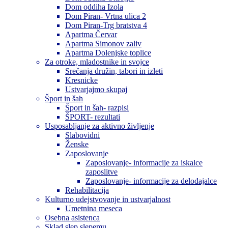
Dom oddiha Izola
Dom Piran- Vrtna ulica 2
Dom Piran-Trg bratstva 4
Apartma Červar
Apartma Simonov zaliv
Apartma Dolenjske toplice
Za otroke, mladostnike in svojce
Srečanja družin, tabori in izleti
Kresnicke
Ustvarjajmo skupaj
Šport in šah
Šport in šah- razpisi
ŠPORT- rezultati
Usposabljanje za aktivno življenje
Slabovidni
Ženske
Zaposlovanje
Zaposlovanje- informacije za iskalce
zaposlitve
Zaposlovanje- informacije za delodajalce
Rehabilitacija
Kulturno udejstvovanje in ustvarjalnost
Umetnina meseca
Osebna asistenca
Sklad slep slepemu