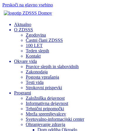
Preskoči na glavno vsebino
Domov
Aktualno
O ZDSSS
Zgodovina
Častni člani ZDSSS
100 LET
Teden slepih
Kontakt
Okvare vida
Pravice slepih in slabovidnih
Zakonodaja
Pogosta vprašanja
Testi vida
Strokovni prispevki
Programi
Založniška dejavnost
Informativna dejavnost
Tehnični pripomočki
Mreža spremljevalcev
Svetovalno-informacijski center
Ohranjevanje zdravja
Dom oddiha Okroglo