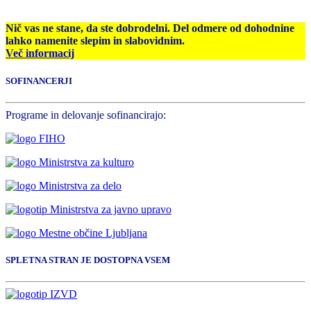
Nič vas ne stane, da ste dobrodelni. Del odmere od dohodnine
lahko namenite slepim in slabovidnim.
Več informacij
SOFINANCERJI
Programe in delovanje sofinancirajo:
SPLETNA STRAN JE DOSTOPNA VSEM