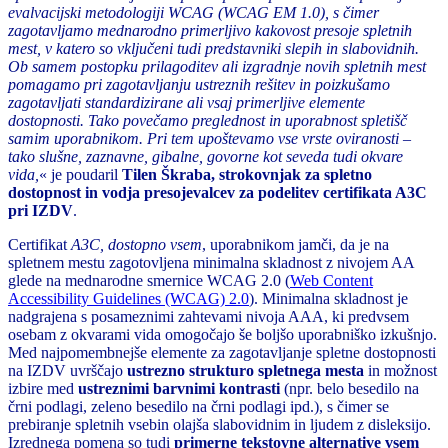
evalvacijski metodologiji WCAG (WCAG EM 1.0), s čimer
zagotavljamo mednarodno primerljivo kakovost presoje spletnih
mest, v katero so vključeni tudi predstavniki slepih in slabovidnih.
Ob samem postopku prilagoditev ali izgradnje novih spletnih mest
pomagamo pri zagotavljanju ustreznih rešitev in poizkušamo
zagotavljati standardizirane ali vsaj primerljive elemente
dostopnosti. Tako povečamo preglednost in uporabnost spletišč
samim uporabnikom. Pri tem upoštevamo vse vrste oviranosti –
tako slušne, zaznavne, gibalne, govorne kot seveda tudi okvare
vida,
« je poudaril
Tilen Škraba, strokovnjak za spletno
dostopnost in vodja presojevalcev za podelitev certifikata A3C
pri IZDV
.
Certifikat
A3C, dostopno vsem
, uporabnikom jamči, da je na
spletnem mestu zagotovljena minimalna skladnost z nivojem AA
glede na mednarodne smernice WCAG 2.0 (
Web Content
Accessibility Guidelines (WCAG) 2.0
). Minimalna skladnost je
nadgrajena s posameznimi zahtevami nivoja AAA, ki predvsem
osebam z okvarami vida omogočajo še boljšo uporabniško izkušnjo.
Med najpomembnejše elemente za zagotavljanje spletne dostopnosti
na IZDV uvrščajo
ustrezno strukturo spletnega mesta
in možnost
izbire med
ustreznimi barvnimi kontrasti
(npr. belo besedilo na
črni podlagi, zeleno besedilo na črni podlagi ipd.), s čimer se
prebiranje spletnih vsebin olajša slabovidnim in ljudem z disleksijo.
Izrednega pomena so tudi
primerne tekstovne alternative vsem