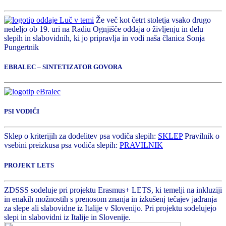
Že več kot četrt stoletja vsako drugo
nedeljo ob 19. uri na Radiu Ognjišče oddaja o življenju in delu
slepih in slabovidnih, ki jo pripravlja in vodi naša članica Sonja
Pungertnik
EBRALEC – SINTETIZATOR GOVORA
PSI VODIČI
Sklep o kriterijih za dodelitev psa vodiča slepih:
SKLEP
Pravilnik o
vsebini preizkusa psa vodiča slepih:
PRAVILNIK
PROJEKT LETS
ZDSSS sodeluje pri projektu Erasmus+ LETS, ki temelji na inkluziji
in enakih možnostih s prenosom znanja in izkušenj tečajev jadranja
za slepe ali slabovidne iz Italije v Slovenijo. Pri projektu sodelujejo
slepi in slabovidni iz Italije in Slovenije.