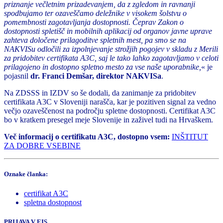
priznanje večletnim prizadevanjem, da z zgledom in ravnanji
spodbujamo ter ozaveščamo deležnike v visokem šolstvu o
pomembnosti zagotavljanja dostopnosti. Čeprav Zakon o
dostopnosti spletišč in mobilnih aplikacij od organov javne uprave
zahteva določene prilagoditve spletnih mest, pa smo se na
NAKVISu odločili za izpolnjevanje strožjih pogojev v skladu z Merili
za pridobitev certifikata A3C, saj le tako lahko zagotavljamo v celoti
prilagojeno in dostopno spletno mesto za vse naše uporabnike,
« je
pojasnil
dr. Franci Demšar, direktor NAKVISa
.
Na ZDSSS in IZDV so še dodali, da zanimanje za pridobitev
certifikata A3C v Sloveniji narašča, kar je pozitiven signal za vedno
večjo ozaveščenost na področju spletne dostopnosti. Certifikat A3C
bo v kratkem presegel meje Slovenije in zaživel tudi na Hrvaškem.
Več informacij o certifikatu A3C, dostopno vsem:
INŠTITUT
ZA DOBRE VSEBINE
Oznake članka:
certifikat A3C
spletna dostopnost
PRIJAVA V EIS