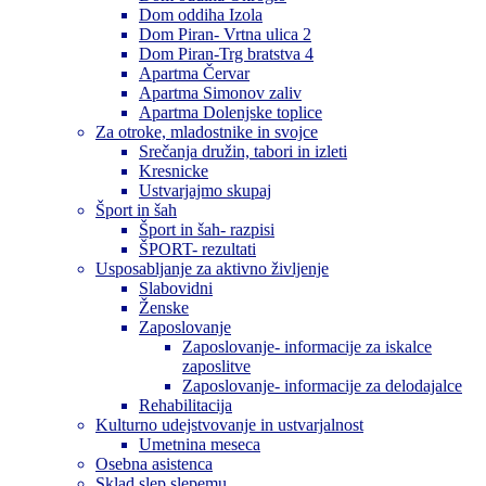
Dom oddiha Izola
Dom Piran- Vrtna ulica 2
Dom Piran-Trg bratstva 4
Apartma Červar
Apartma Simonov zaliv
Apartma Dolenjske toplice
Za otroke, mladostnike in svojce
Srečanja družin, tabori in izleti
Kresnicke
Ustvarjajmo skupaj
Šport in šah
Šport in šah- razpisi
ŠPORT- rezultati
Usposabljanje za aktivno življenje
Slabovidni
Ženske
Zaposlovanje
Zaposlovanje- informacije za iskalce
zaposlitve
Zaposlovanje- informacije za delodajalce
Rehabilitacija
Kulturno udejstvovanje in ustvarjalnost
Umetnina meseca
Osebna asistenca
Sklad slep slepemu