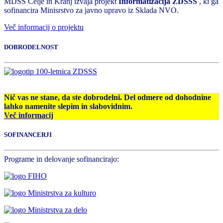
MDSS Celje in Kranj izvaja projekt
Informatizacija ZDSSS
, ki ga
sofinancira Minisrstvo za javno upravo iz Sklada NVO.
Več informacij o projektu
DOBRODELNOST
Nič vas ne stane, da ste dobrodelni. Del odmere od dohodnine
lahko namenite slepim in slabovidnim.
Več informacij
SOFINANCERJI
Programe in delovanje sofinancirajo: