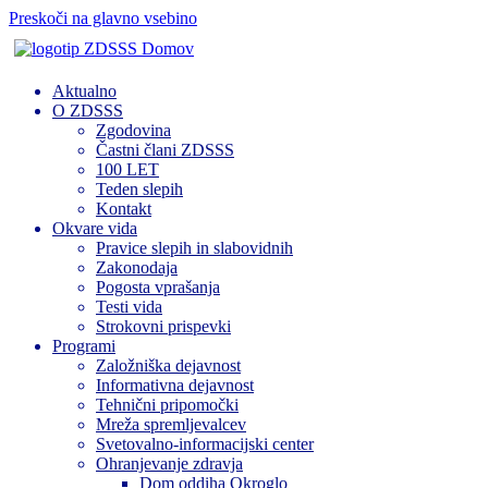
Preskoči na glavno vsebino
Domov
Aktualno
O ZDSSS
Zgodovina
Častni člani ZDSSS
100 LET
Teden slepih
Kontakt
Okvare vida
Pravice slepih in slabovidnih
Zakonodaja
Pogosta vprašanja
Testi vida
Strokovni prispevki
Programi
Založniška dejavnost
Informativna dejavnost
Tehnični pripomočki
Mreža spremljevalcev
Svetovalno-informacijski center
Ohranjevanje zdravja
Dom oddiha Okroglo