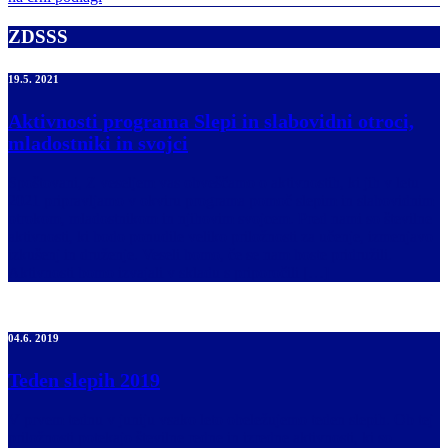
ZDSSS
19.5. 2021
Aktivnosti programa Slepi in slabovidni otroci,
mladostniki in svojci
Spoštovani, Z veseljem vas obveščamo o aktivnostih, ki jih v letu
2021 pripravljamo v okviru programa pomoč slepim in slabovidnim
otrokom, mladostnikom in njihovim svojcem. Pred nami so številne
aktivnosti, ki bodo ponudile veliko priložnosti za učenje, izmenjavo
izkušenj in druženje. Veseli bomo, če se nam boste pridružili.
Aktivnosti bomo izvajali v skladu s priporočili […]
04.6. 2019
Teden slepih 2019
V prvem tednu v juniju vsako leto obeležujemo teden slepih. Ob tej
priložnosti potekajo številne redne in izredne aktivnosti, ki so