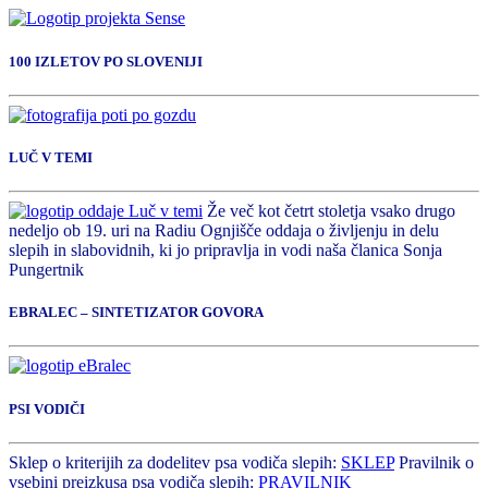
100 IZLETOV PO SLOVENIJI
LUČ V TEMI
Že več kot četrt stoletja vsako drugo
nedeljo ob 19. uri na Radiu Ognjišče oddaja o življenju in delu
slepih in slabovidnih, ki jo pripravlja in vodi naša članica Sonja
Pungertnik
EBRALEC – SINTETIZATOR GOVORA
PSI VODIČI
Sklep o kriterijih za dodelitev psa vodiča slepih:
SKLEP
Pravilnik o
vsebini preizkusa psa vodiča slepih:
PRAVILNIK