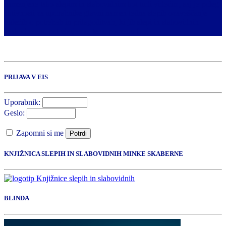
namenjene tako slepim in slabovidnim kot tudi videčim, saj je poleg
aktivnosti za uporabnike glavni namen tedna slepih ozaveščanje
videčih o potrebah in prilagoditvah, ki jih slepi in slabovidnih
vsakodnevno potrebujemo, ter o pomenu […]
PRIJAVA V EIS
Uporabnik:
Geslo:
Zapomni si me
Potrdi
KNJIŽNICA SLEPIH IN SLABOVIDNIH MINKE SKABERNE
BLINDA