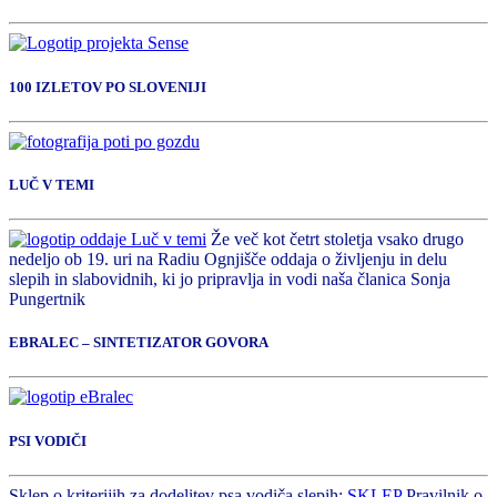
100 IZLETOV PO SLOVENIJI
LUČ V TEMI
Že več kot četrt stoletja vsako drugo
nedeljo ob 19. uri na Radiu Ognjišče oddaja o življenju in delu
slepih in slabovidnih, ki jo pripravlja in vodi naša članica Sonja
Pungertnik
EBRALEC – SINTETIZATOR GOVORA
PSI VODIČI
Sklep o kriterijih za dodelitev psa vodiča slepih:
SKLEP
Pravilnik o