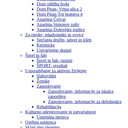
Dom oddiha Izola
Dom Piran- Vrtna ulica 2
Dom Piran-Trg bratstva 4
Apartma Červar
Apartma Simonov zaliv
Apartma Dolenjske toplice
Za otroke, mladostnike in svojce
Srečanja družin, tabori in izleti
Kresnicke
Ustvarjajmo skupaj
Šport in šah
Šport in šah- razpisi
ŠPORT- rezultati
Usposabljanje za aktivno življenje
Slabovidni
Ženske
Zaposlovanje
Zaposlovanje- informacije za iskalce
zaposlitve
Zaposlovanje- informacije za delodajalce
Rehabilitacija
Kulturno udejstvovanje in ustvarjalnost
Umetnina meseca
Osebna asistenca
Sklad slep slepemu