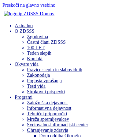
Preskoči na glavno vsebino
Domov
Aktualno
O ZDSSS
Zgodovina
Častni člani ZDSSS
100 LET
Teden slepih
Kontakt
Okvare vida
Pravice slepih in slabovidnih
Zakonodaja
Pogosta vprašanja
Testi vida
Strokovni prispevki
Programi
Založniška dejavnost
Informativna dejavnost
Tehnični pripomočki
Mreža spremljevalcev
Svetovalno-informacijski center
Ohranjevanje zdravja
Dom oddiha Okroglo