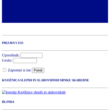
v mesecu oktobru po vsem svetu obeležujemo svetovni dan vida.
Nekaj dni kasneje 15. oktobra pa praznujemo mednarodni dan bele
palice. Dr. Evgen Bavčar je na dogodku (Ne)vidni v organizaciji
Medobčinskega društva slepih in slabovidnih Nova Gorica in
Posoškega razvojnega centra izjavil, da je […]
PRIJAVA V EIS
Uporabnik:
Geslo:
Zapomni si me
Potrdi
KNJIŽNICA SLEPIH IN SLABOVIDNIH MINKE SKABERNE
BLINDA