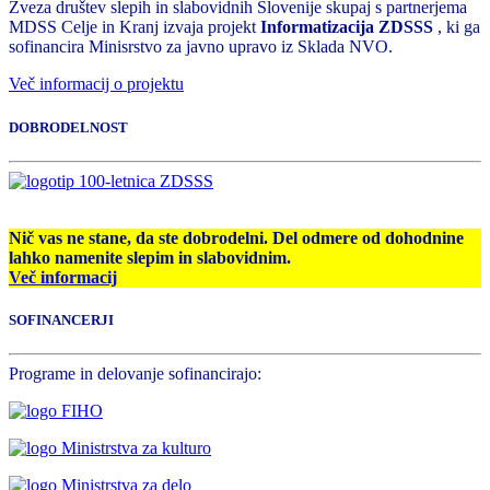
Zveza društev slepih in slabovidnih Slovenije skupaj s partnerjema
MDSS Celje in Kranj izvaja projekt
Informatizacija ZDSSS
, ki ga
sofinancira Minisrstvo za javno upravo iz Sklada NVO.
Več informacij o projektu
DOBRODELNOST
Nič vas ne stane, da ste dobrodelni. Del odmere od dohodnine
lahko namenite slepim in slabovidnim.
Več informacij
SOFINANCERJI
Programe in delovanje sofinancirajo: