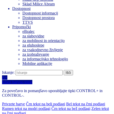
Sklad Milice Abram
Dostopnost
Dostopnost informacij
Dostopnost prostora
TTVS
Pripomočki
eBralec
za slabovidne
za mobilnost in orientacijo
za gluhoslepe
za vsakodnevno življenje
za izobraževanje
za informacijsko tehnologijo
Mobilne aplikacije
Iskanje:
A+
Izberi barvno temo
Za povečavo in pomanjšavo uporabljajte tipki CONTROL+ in
CONTROL-.
Privzete barve
Črn tekst na beli podlagi
Bel tekst na črni podlagi
Rumen tekst na modri podlagi
Črn tekst na bež podlagi
Zelen tekst
na črni podlagi