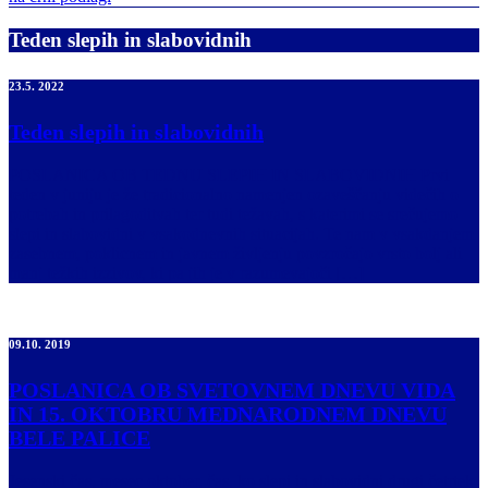
Teden slepih in slabovidnih
23.5. 2022
Teden slepih in slabovidnih
POSLANICA OB TEDNU SLEPIH IN SLABOVIDNIH Prvi
teden v juniju je že tradicionalno namenjen ozaveščanju videčih o
potrebah in prilagoditvah ter tudi težavah, s katerimi se srečujemo
slepi in slabovidni v vsakodnevnih situacijah. Te nam v vsakdanjem
zasebnem, poklicnem in javnem življenju povzročajo vrsto bolj ali
manj težkih izzivov, ki pa jih je v razumevajoči […]
09.10. 2019
POSLANICA OB SVETOVNEM DNEVU VIDA
IN 15. OKTOBRU MEDNARODNEM DNEVU
BELE PALICE
Jesenski čas, mesec oktober, čas, ko slepi in slabovidni drugi četrtek