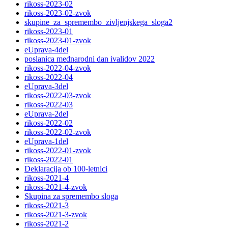
rikoss-2023-02
rikoss-2023-02-zvok
skupine_za_spremembo_zivljenjskega_sloga2
rikoss-2023-01
rikoss-2023-01-zvok
eUprava-4del
poslanica mednarodni dan ivalidov 2022
rikoss-2022-04-zvok
rikoss-2022-04
eUprava-3del
rikoss-2022-03-zvok
rikoss-2022-03
eUprava-2del
rikoss-2022-02
rikoss-2022-02-zvok
eUprava-1del
rikoss-2022-01-zvok
rikoss-2022-01
Deklaracija ob 100-letnici
rikoss-2021-4
rikoss-2021-4-zvok
Skupina za spremembo sloga
rikoss-2021-3
rikoss-2021-3-zvok
rikoss-2021-2