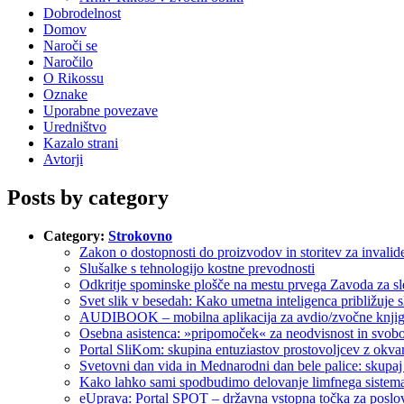
Dobrodelnost
Domov
Naroči se
Naročilo
O Rikossu
Oznake
Uporabne povezave
Uredništvo
Kazalo strani
Avtorji
Posts by category
Category:
Strokovno
Zakon o dostopnosti do proizvodov in storitev za invalid
Slušalke s tehnologijo kostne prevodnosti
Odkritje spominske plošče na mestu prvega Zavoda za sl
Svet slik v besedah: Kako umetna inteligenca približuje s
AUDIBOOK – mobilna aplikacija za avdio/zvočne knji
Osebna asistenca: »pripomoček« za neodvisnost in svo
Portal SliKom: skupina entuziastov prostovoljcev z okva
Svetovni dan vida in Mednarodni dan bele palice: skupaj
Kako lahko sami spodbudimo delovanje limfnega sistem
eUprava: Portal SPOT – državna vstopna točka za poslovn