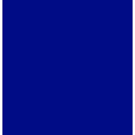
Izbrani kandidat oziroma kandidatka bo sodeloval/-a predvsem
pri:
vključevanju novih organizacij v ABC Global Book Service;
delu s knjižničnimi katalogi, metapodatki in podatkovnimi
zbirkami;
usposabljanju partnerskih organizacij za uporabo storitev
ABC;
pripravi novic, intervjujev, vsebin za spletne strani, glasila in
družbena omrežja;
izvajanju projektov tehnične pomoči in usposabljanja v
državah v razvoju;
promociji vključujočega založništva in dostopnih publikacij;
pripravi poročil, gradiv ter podpori pri organizaciji sestankov
in dogodkov.
Osnovni pogoji:
najmanj visokošolska izobrazba s področja bibliotekarstva,
informacijskih znanosti, komunikologije, prava ali drugega
ustreznega področja;
od šest mesecev do enega leta izkušenj na področju
knjižničnih storitev ali dela s spletno knjižnico;
odlično pisno in ustno znanje angleščine;