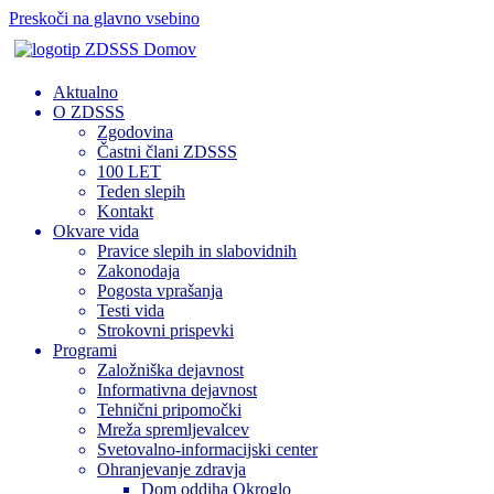
Preskoči na glavno vsebino
Domov
Aktualno
O ZDSSS
Zgodovina
Častni člani ZDSSS
100 LET
Teden slepih
Kontakt
Okvare vida
Pravice slepih in slabovidnih
Zakonodaja
Pogosta vprašanja
Testi vida
Strokovni prispevki
Programi
Založniška dejavnost
Informativna dejavnost
Tehnični pripomočki
Mreža spremljevalcev
Svetovalno-informacijski center
Ohranjevanje zdravja
Dom oddiha Okroglo