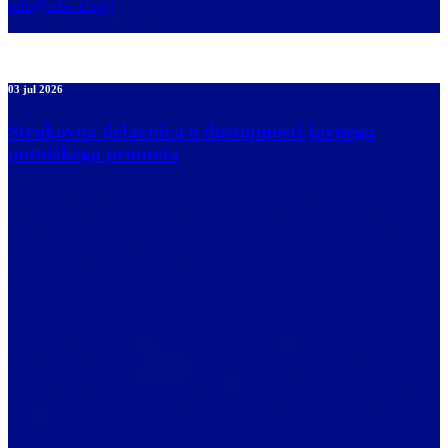
info@sdss-sl.org
051 428 201 (Denis Repa)
03 jul 2026
Strokovna delavnica o dostopnosti javnega
potniškega prometa
V torek, 30. junija 2026, je bila na pobudo Fakultete za
elektrotehniko izvedena strokovna delavnica o dostopnosti javnega
potniškega prometa (JPP), na kateri je v živo sodelovalo 6 slepih in
slabovidnih uporabnikov, 2 pa sta sodelovala na daljavo s
predhodno izpolnjenim vprašalnikom – ena od teh oseb je tudi
uporabnica psa vodiča.
Uporabniki so bili skrbno izbrani na podlagi njihove redne rabe
Javnega prometa in izkazanega znanja digitalnih veščin: uporabe
pametnega telefona, aplikacij … Posebna pozornost je bila
namenjena predstavitvi aplikacije BlindBus, ki je med udeleženci
vzbudila veliko zanimanja. Aplikacija je bila predstavljena v praksi,
udeleženci pa so se seznanili z njenim delovanjem in tehničnimi
značilnostmi.