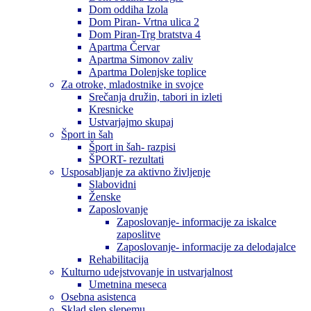
Dom oddiha Izola
Dom Piran- Vrtna ulica 2
Dom Piran-Trg bratstva 4
Apartma Červar
Apartma Simonov zaliv
Apartma Dolenjske toplice
Za otroke, mladostnike in svojce
Srečanja družin, tabori in izleti
Kresnicke
Ustvarjajmo skupaj
Šport in šah
Šport in šah- razpisi
ŠPORT- rezultati
Usposabljanje za aktivno življenje
Slabovidni
Ženske
Zaposlovanje
Zaposlovanje- informacije za iskalce
zaposlitve
Zaposlovanje- informacije za delodajalce
Rehabilitacija
Kulturno udejstvovanje in ustvarjalnost
Umetnina meseca
Osebna asistenca
Sklad slep slepemu