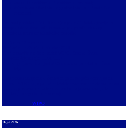
znanje francoščine ali španščine je prednost;
dobre komunikacijske, organizacijske in računalniške
spretnosti.
Prednost predstavljajo tudi znanje s področja katalogizacije in
metapodatkov, dostopnih formatov, podpornih tehnologij,
avtorskega prava ter Marakeške pogodbe.
Trajanje:
12 mesecev
Predvideni začetek:
1. oktober 2026
Kraj opravljanja dela:
sedež WIPO, Ženeva, Švica
Mesečna štipendija:
5.000 CHF
Rok za prijavo:
3. avgust 2026 do 23.59 po lokalnem času
prijavitelja
Delo poteka izključno v Ženevi in ga ni mogoče opravljati na
daljavo. WIPO krije povratno letalsko vozovnico v ekonomskem
razredu, prispeva k stroškom zdravstvenega zavarovanja ter
zagotavlja nezgodno zavarovanje.
Več informacij :
WIPO
16 jul 2026