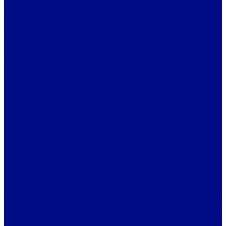
slabovidnim.
Letošnja tema tekmovanja je
»The Global Table – Many
Kitchens, One Family« (Globalna miza – številne kuhinje, ena
družina)
.
Na tekmovanju lahko sodelujejo slepi in slabovidni, stari 18 let ali
več. Sodelovanje je brezplačno, prijava pa poteka z oddajo
videoposnetka, dolgega največ 15 minut. Tekmovalci morajo jed
pripraviti samostojno, celoten postopek kuhanja pa posneti v enem
neprekinjenem videu.
Tekmovalci bodo morali poleg kuharskih veščin predstaviti tudi
zgodbo, ki stoji za njihovo jedjo, in pojasniti, kako se ta povezuje z
osrednjo temo povezovanja ljudi skozi hrano.
Tekmuje se v dveh kategorijah: slepi ter slabovidni. Glasovanje
publike bo potekalo med 16. in 25. septembrom 2026, zaključna
slovesnost s podelitvijo priznanj bo 24. oktobra 2026. Nagrado
prejmejo prvi trije zmagovalci iz vsake kategorije, posebej bo
podeljena nagrada publike.
Prispevke bo ocenjevala mednarodna žirija. Največ točk bo mogoče
doseči pri kuharski izvedbi (35 točk), sledijo ustvarjalnost in
inovativnost (25 točk), osebna zgodba in povezava z jedjo (25 točk)
ter povezanost s temo tekmovanja (15 točk).