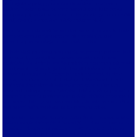
bila dolgoletna pedagoginja v Zavodu za slepo in slabovidno
mladino. Poseben poudarek bomo namenili temu, kako otroka
postopoma pripravljati na samostojno življenje ter ga opolnomočiti
za vključevanje v vrtec, šolo in širše družbeno okolje.
Tekom tabora boste imeli čas za individualne obravnave, ko boste
lahko s strokovnjakinjami spregovorili o vprašanjih, ki so
pomembna prav za vašega otroka in vašo družino.
Ko bodo starši pridobivali nova znanja, odgovore in podporo, bodo
otroci skozi igro razvijali samozavest, samostojnost in nova
prijateljstva. Za otroke bo ves čas priskrbljen organiziran kakovosten
spremljevalni program, ki ga bodo izvajali izkušeni strokovni
sodelavci in animatorji. Program bo hkrati priložnost, da otroci
spoznajo vrstnike s podobnimi izkušnjami. Marsikateri otrok bo
prvič srečal druge slepe ali slabovidne otroke, se z njimi igral,
raziskoval in sklepal nova prijateljstva. Takšna srečanja pomembno
prispevajo k razvoju pozitivne samopodobe, občutka pripadnosti in
samozavesti. Tabor je zato zasnovan tako, da raste celotna družina,
vsak na svoj način, vsi skupaj pa kot povezana celota.
Celoten tabor bo vodila
Karolina Doltar Šmit
. Prispevek za tabor
znaša za manjše družine (do 3 članov)
30 EUR za družino na dan,
za večje družine (s 4 ali več člani) pa 40 EUR za družino na
dan
. V to je zajeto: polni penzion, celoten program tabora in tudi