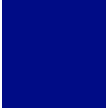
Koordiniranje dela med društvi ZDSSS in zunanjimi
institucijami in službami.
Načrtovanje, organiziranje, koordiniranje in spremljanje dela
strokovnih služb Zveze. Poznavanje aktov in statuta, ki
opredeljujejo namen, poslanstvo in cilje ZDSSS.
Skrb za dobro slepih in slabovidnih.
Strokovno dovršenost programov in storitev ZDSSS.
Skrb za varovanje osebnih podatkov in poslovnih skrivnosti.
Delovne naloge:
Vodenje in organizacija dela strokovne službe zveze.
Predlaganje sistemizacije delovnih mest strokovne službe.
Organiziranje in koordiniranje izvajanja programa zveze.
Zagotavljanje priprave gradiv za seje organov.
Druge naloge in dela po sklepih organov ZDSSS.
Po potrebi nudi spremstvo slepim in slabovidnim osebam.
Nudi administrativno-tehnično pomoč članom organov in
delovnih teles Zveze.
V skladu s psihofizičnimi sposobnostmi in strokovno
usposobljenostjo opravlja druga dela po nalogu in pooblastilu
nadrejenega.
Zahtevana izobrazba: