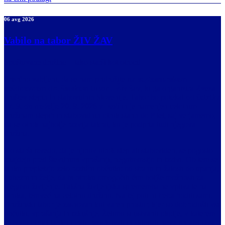
06 avg 2026
Vabilo na tabor ŽIV ŽAV
Spoštovane družine – tako starši kot otroci!
Prisrčno vabljeni, da se nam pridružite
na septembrskem
večdnevnem družinskem taboru Živ žav
, ki ga organizira Zveza
društev slepih in slabovidnih Slovenije. Tabor bo potekal
od četrtka
17. 9. do nedelje 20. 9. 2026 v Izoli
in je namenjen celotnim
družinam slepih in slabovidnih otrok starih do 8 let, saj verjamemo,
da se otrok najbolje razvija takrat, ko je podprta tudi njegova
družina.
Ko starši izvedo, da je njihov otrok slep ali slaboviden, se pogosto
znajdejo pred številnimi vprašanji, negotovostjo in izzivi. Ob tem se
lahko prepletajo zelo različni občutki: od strahu in žalosti do upanja,
ljubezni in želje, da bi otroku omogočili čim boljše možnosti za
njegovo življenje. Takšna življenjska sprememba ne vpliva le na
otroka, temveč na celotno družino. Na tej poti ni treba hoditi sami.
Družinski tabor je zasnovan kot varen prostor, kjer so dobrodošli vsi
občutki, vprašanja in izkušnje. Želimo si ustvariti okolje, v katerem
se bodo otroci lahko igrali, raziskovali in sklepali nova prijateljstva,