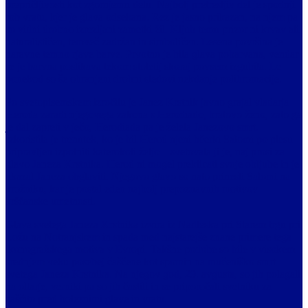
prepričljivosti kot zgornjemu delu. Najbolj pretresljiv del je spodnji
rob vratu, kjer je glava odsekana. Rez je jasno prikazan, na njem pa
so vidni drobno izrezljani zametki žil. Kljub temu prizor ni krvav ali
naturalističen, temveč zadržan in simboličen. Lesena površina je
naravne temno rjave barve. Prvotno je bila glava pobarvana, vendar
se je barvna poslikava tekom stoletij skoraj povsem izgubila. Le
ponekod so še ohranjeni drobni sledovi nekdanje polihromacije.
Po svetopisemskem izročilu je Janez Krstnik javno grajal vladarja
Heroda zaradi njegovega zakona s Herodiado, bratovo ženo, zato ga
je dal zapreti v ječo, Herodiada pa je želela Janezovo smrt.
Izkoristila je trenutek, ko je bil Herod njeni hčerki Salomi po plesu
pripravljen izpolniti katerokoli željo – svetovala ji je, naj prosi za
glavo Janeza Krstnika. Herod ni mogel preklicati svoje obljube in je
ukazal Janeza obglaviti. Njegovo glavo so nato prinesli Salomi na
krožniku, kar je postal eden najbolj prepoznavnih motivov
krščanske umetnosti.
Glava svetega Janeza Krstnika izvira iz Nadleska pri Starem trgu pri
Ložu na Notranjskem in spada med najstarejše znane primere tega
ikonografskega motiva v Evropi. Takšne podobe so bile v visokem
srednjem veku posebej čaščene kot spomin na mučeniško smrt
svetega Janeza Krstnika. Na njegov god, 29. avgusta, so jih polagali
na oltarje, verniki pa so jih častili in se priporočali svetniku za
zaščito pred boleznimi glave in vratu.