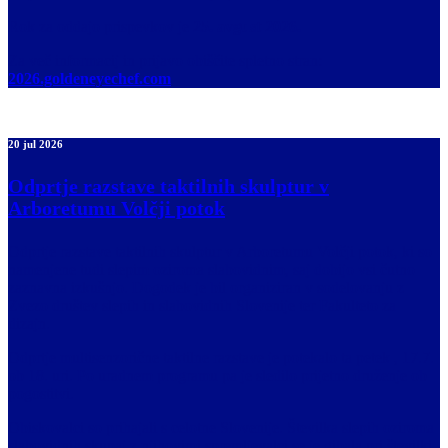
Rok za oddajo prispevkov je
25. avgust 2026.
Za več informacij in prijavo obiščite spletno stran:
2026.goldeneyechef.com
20 jul 2026
Odprtje razstave taktilnih skulptur v
Arboretumu Volčji potok
Odprtje razstave taktilnih skulptur v Arboretumu Volčji potok, ki so
namenjene tudi slepim oziroma slabovidnim, saj dobijo vsi čutno
zaznavna izkušnjo. Dogodek je bil organiziran v sodelovanju z
Zvezo društev slepih in slabovidnih Slovenije ter Fakulteto za
dizajn.
Odprtje multisenzorične taktilne razstave je potekalo ta petek , 17.7.
ob 18. uri. Po uradnem programu pa je sledilo prijetno druženje ob
pogostitvi.
Obiskovalci so prihajali s celotne Slovenije. Številka slepih oziroma
slabovidnih skupaj z njihovimi spremljevalci se je gibala pri številki