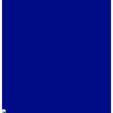
25. Umetniki skulptur prihajajo iz
Slovenije, Hrvaške in Srbije
. Na
začetku so zbrane nagovorili predstavniki Fakultete za dizajn in
Arboretuma Volčji Potok, nato pa so se opravili pogledati razstavo.
Prve tri skulpture so razstavljene ob indonezijskem paviljonu. Na
skulpturah so izrezljane različne živali, zgoraj pa so posajene tri
različne rastline (v vsaki skulpturi ena). Potem so šli z vlakcem do
preostalih dveh skulptur, katero sta vsako posebej opisala umetnika,
katera sta tudi sama ustvarila skulpturi. Zraven vsake skulpture je na
voljo QR koda, ki omogoča
poslušanje zvočne predstavitve
umetniških del
.
Posebno doživetje je pripravil eden od umetnikov pri skulpturi,
postavljeni ob otroškem igrišču. Obiskovalcem je predvajal zvoke,
ki spremljajo skulpturo in dopolnjujejo njeno zgodbo. Ti zvoki so
spominjali na oglašanje velike živali, katere podoba obiskovalcem
lahko prikliče v misli slona ali mamuta in so prihajali iz skulpture
same. Na ta način je umetniško delo dobilo še dodatno zvočno
razsežnost in obiskovalcem ponudilo celovito multisenzorično
izkušnjo.
Projekt Multisensory Art je del programa Ustvarjalna Evropa in ga
sofinancira Evropska unija, v Sloveniji pa ga podpira tudi
Ministrstvo za notranje zadeve in javno upravo Republike Slovenije.