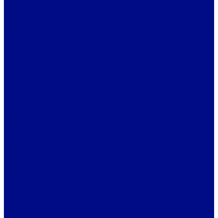
izzivov slepih in slabovidnih potnikov in so pripravljeni pomagati z
informacijami in spremstvom. Če slep ali slaboviden potnik na
glavni avtobusni postaji v Ljubljani potrebuje pomoč pri spremstvu,
se lahko obrne na katero od blagajn za prodajo avtobusnih vozovnic
in bodo pomagali. Prav tako lahko pokliče na
info center
na
telefonsko številko:
1991
.
Info center je preko telefona dosegljiv:
Od ponedeljka do petka med 7. in 20. uro
Ob sobotah in nedeljah pa med 8. in 16. uro.
Kdor bi potreboval pomoč izven teh ur, je dobro, da se o tem
dogovori v času delovanja info centra – torej potrebo po pomoči
napove vnaprej.
Prav tako pomoč slepim in slabovidnim potnikom obljubljajo tudi
Slovenske železnice.
Storitev asistence za potnike je prilagojena obstoječim razmeram.
Osebje lahko potniku zagotovi spremstvo od vnaprej dogovorjene
začetne točke do končne točke, na primer:
od avtobusne postaje do vlaka oziroma perona
od vlaka do avtobusne postaje ali druge dogovorjene, potniku
znane, točke.