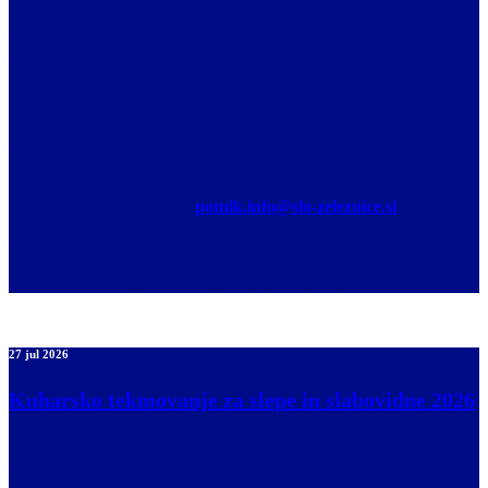
Zaradi organizacije spremljanja je ob najavi asistence nujno, da
potnik jasno in natančno navede:
začetno točko (točka A), kjer potrebuje pomoč,
ter končno točko (točka B), do katere želi spremstvo.
Najavo asistence lahko potnik opravi:
po telefonu:
01 291 33 91
po elektronski pošti:
potnik.info@slo-zeleznice.si
Najava asistence je priporočljiva vsaj 24 ur vnaprej, saj je le tako
mogoče zagotoviti ustrezno razpoložljivost osebja in kakovostno
izvedbo asistence glede na želje in potrebe potnika.
27 jul 2026
Kuharsko tekmovanje za slepe in slabovidne 2026
Od 25. julija do 25. avgusta 2026 so odprte prijave za mednarodno
kuharsko tekmovanje Golden Eye Chef 2026, ki velja za prvo in
edino globalno kulinarično tekmovanje, namenjeno slepim in