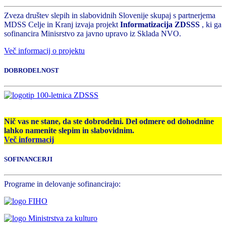
Zveza društev slepih in slabovidnih Slovenije skupaj s partnerjema
MDSS Celje in Kranj izvaja projekt
Informatizacija ZDSSS
, ki ga
sofinancira Minisrstvo za javno upravo iz Sklada NVO.
Več informacij o projektu
DOBRODELNOST
Nič vas ne stane, da ste dobrodelni. Del odmere od dohodnine
lahko namenite slepim in slabovidnim.
Več informacij
SOFINANCERJI
Programe in delovanje sofinancirajo: