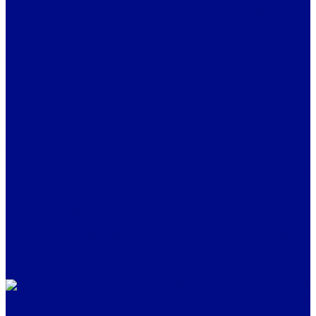
V razpravi so udeleženci izmenjali izkušnje o fizični, digitalni in
storitveni dostopnosti javnega potniškega prometa ter oblikovali
predloge za nadaljnje izboljšave. Med ključnimi ugotovitvami je bil
predlog, da se pri nadaljnjem razvoju ne razvija nove programske
rešitve, temveč se nadgradi že obstoječa aplikacija BlindBus v
sodelovanju z njenimi avtorji, Fakulteto za elektrotehniko, Zvezo
društev slepih in slabovidnih Slovenije ter drugimi deležniki.
Predlagane so bile tudi vsebinske in funkcionalne nadgradnje
aplikacije, med drugim zagotovitev rednega vzdrževanja in
posodabljanja, razvoj različice za operacijski sistem Android,
uvedba dodatnih funkcionalnosti (npr. možnost obveščanja voznika
o čakajoči osebi z oviranostjo) ter razširitev uporabe aplikacije na
medkrajevni avtobusni in železniški promet v sodelovanju z Družbo
za upravljanje javnega potniškega prometa. Za izvedbo predlaganih
aktivnosti je bila izpostavljena možnost pridobitve razvojnih sredstev
iz ustreznih razpisov.
Delavnica je potrdila velik potencial sodelovanja med uporabniki,
strokovno javnostjo in razvijalci pri nadaljnjem izboljševanju
dostopnosti javnega potniškega prometa.