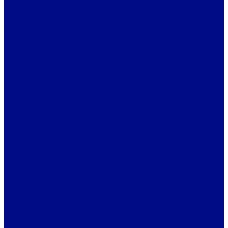
VII. Humanistično-družboslovna ali druga primerna
Zahtevana dodatna znanja:
Usposobljenost za delo z osebnim računalnikom
Poznavanje dela s programi MS Office in orodji za delo na
daljavo
Znanje angleškega jezika
Želena dodatna znanja in kompetence:
Vozniški izpit B kategorija
Strokovni izpit s področja socialnega varstva
Vodstvene veščine
Komunikacijske veščine
Strateško mišljenje
Odpornost na stres
Trajanje in vrste zaposlitve:
Pogodba za nedoločen čas; delovni čas 40 ur/teden s preizkusnim
obdobjem 6 mesecev. Glavnega tajnika imenuje Upravni odbor
ZDSSS za dobo petih let z možnostjo podaljšanja.
Poskusno delo:
6 mesecev.