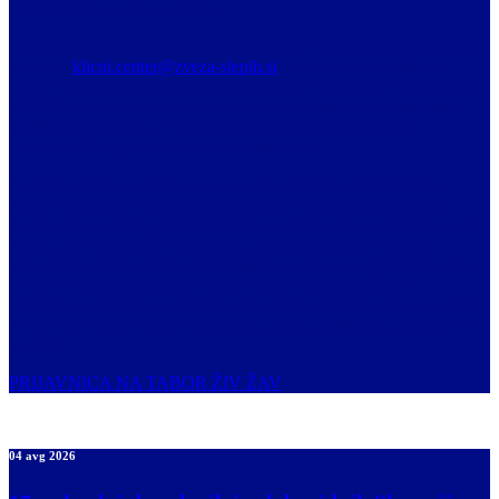
individualne obravnave otrok.
Prijavite se s pomočjo priložene prijavnice in jo prosimo pošljete na
e-naslov
klicni.center@zveza-slepih.si
ali po navadni pošti na
naslov: Zveza društev slepih in slabovidnih Slovenije, Groharjeva 2,
1000 Ljubljana. Za več informacij lahko pokličete na telefonsko
številko
01 4700 211
. Prijave sprejemamo
do 10. 9. 2026
.
Podrobnejši program boste prejeli naknadno.
Na taboru boste izvedeli, kam se lahko obrnete po informacije,
pomoč in podporo, spoznali boste strokovnjake, organizacije in
družine, ki vas lahko spremljajo tudi po koncu tabora. Predvsem pa
želimo, da boste odšli z občutkom, da niste sami. Da obstaja
skupnost ljudi, ki razume vašo izkušnjo, verjame v potencial vašega
otroka in vas želi spremljati na poti njegovega odraščanja.
Veselimo se srečanja z vami ter verjamemo, da bomo skupaj ustvarili
prostor, kjer bo dovoljeno spraševati, deliti, raziskovati, se igrati in
se učiti!
PRIJAVNICA NA TABOR ŽIV ŽAV
04 avg 2026