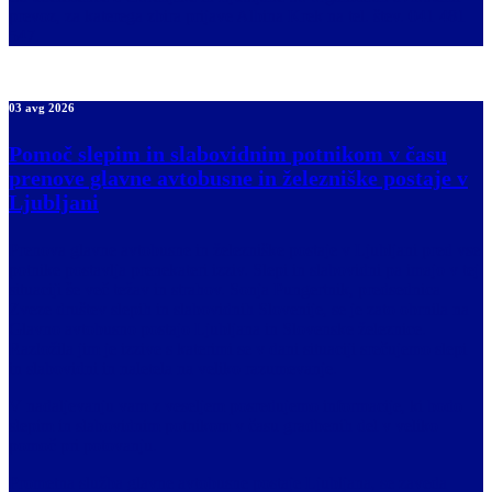
prevoz, za katerega zbira prijave Albina Krek na tel. štev. 041 481
547.
03 avg 2026
Pomoč slepim in slabovidnim potnikom v času
prenove glavne avtobusne in železniške postaje v
Ljubljani
Prenova glavne avtobusne in železniške postaje v Ljubljani pred vse
potnike postavlja prenekateri izziv. Slepi in slabovidni pa imajo v tej
situaciji še več težav in strahov. Sonja Pungertnik, predsednica
Zveze društev slepih in slabovidnih Slovenije, se je zato obrnila na
Glavno avtobusno postajo Ljubljana in Slovenske železnice.
Razložila jim je izzive s katerimi se v dani situaciji srečujemo slepi
in slabovidni in naletela na veliko razumevanje.
V nadaljevanju vam z veseljem posredujemo informacije, ki bodo
slepim in slabovidnim potnikom v času gradbenih del v veliko
pomoč pri potovanju.
Prometna služba glavne avtobusne postaje Ljubljana, se zaveda