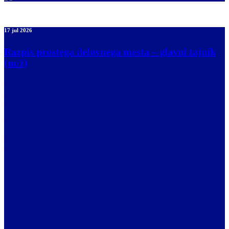
17 jul 2026
Razpis prostega delovnega mesta – glavni tajnik
(m/ž)
Zveza društev slepih in slabovidnih Slovenije (www.zveza-
slepih.si), Groharjeva cesta 2, 1000 Ljubljana, razpisuje prosto
delovno mesto
»GLAVNI TAJNIK ZDSSS (m/ž)«
Delovno mesto je v:
na sedežu ZDSSS v Ljubljani. Določene
aktivnosti pa se izvajajo tudi na terenu med uporabniki na območju
RS.
Odgovornost delovnega mesta:
Učinkovito delovanje organov ZDSSS z namenom
uresničevanja poslanstva in ciljev Zveze.
Načrtovanje finančnega in delovnega programa ZDSSS.
Zagotavljanje ustreznih pogojev za delo in dobro počutje
zaposlenih.