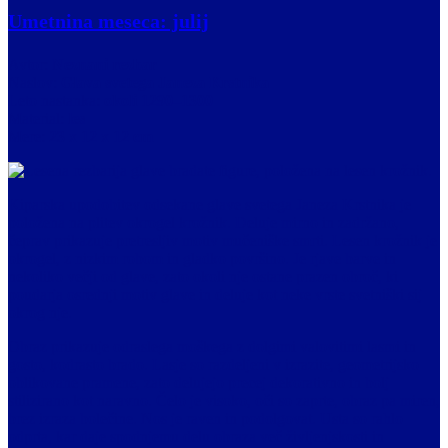
Umetnina meseca: julij
Avtor:
Neznani rezbar
Naslov:
Glava svetega Janeza Krstnika
Leto nastanka:
okoli 1290–1300
Material:
les
Mere:
23 x 12 x 12 cm
Kiparska upodobitev odsekane glave svetega Janeza Krstnika je
položena na plitev okrogel krožnik. Deluje mirno in zadržano,
čeprav prikazuje pretresljiv motiv mučeniške smrti. Lesen krožnik je
okrogel, z nizkim robom in gladko površino. Je rjave barve in
nekoliko večji od glave, zato okoli nje ostane prazen obroč, ki
poudarja osrednji motiv glave in deluje kot neke vrste svetniški sij
okrog nje.
Obraz prikazuje odraslega moškega z dolgimi valovitimi lasmi in
gosto, kodrasto brado. Lasje so razdeljeni v izrazite, geometrijsko
oblikovane pramene, zato delujejo precej dekorativno in bolj
stilizirano kot naravno. Čelo je visoko, oči so zaprte, obraz pa miren,
brez izraza bolečine. Nos je raven in podolgovat. Usta so rahlo
odprta, kar daje spodnjemu delu obraza več življenjskosti in