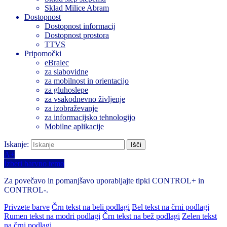
Sklad Milice Abram
Dostopnost
Dostopnost informacij
Dostopnost prostora
TTVS
Pripomočki
eBralec
za slabovidne
za mobilnost in orientacijo
za gluhoslepe
za vsakodnevno življenje
za izobraževanje
za informacijsko tehnologijo
Mobilne aplikacije
Iskanje:
A+
Izberi barvno temo
Za povečavo in pomanjšavo uporabljajte tipki CONTROL+ in
CONTROL-.
Privzete barve
Črn tekst na beli podlagi
Bel tekst na črni podlagi
Rumen tekst na modri podlagi
Črn tekst na bež podlagi
Zelen tekst
na črni podlagi