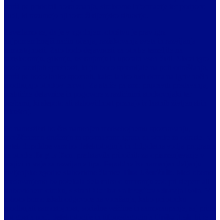
starši pa pridobili nova znanja, strokovne informacije ter podporo
ljudi, ki razumejo njihovo življenjsko situacijo.
Zavedamo se, da je v zgodnjem otroštvu je prav igra
najpomembnejši način učenja, raziskovanja sveta in razvijanja
samostojnosti. Zato bodo dejavnosti za otroke temeljile na
raziskovanju, gibanju, ustvarjanju in uporabi vseh čutil. Skozi igro
bodo razvijali spretnosti, ki jih bodo spremljale na poti odraščanja,
starši pa bodo lahko spoznali, kako lahko tudi doma na igriv način
spodbujajo otrokov razvoj. Za starše pa smo pripravili predavanja,
praktične delavnice in pogovore z različnimi strokovnjaki ter
osebami, ki slepoto ali slabovidnost poznajo iz lastnih življenjskih
izkušenj.
Po namestitvi bo čas namenjen medsebojnemu spoznavanju,
sproščenemu druženju in spoznavnim igram za otroke in odrasle. V
petek dopoldne vam bo defektologinja in dolgoletna vodja programa
za otroke
Brigita Kosi
predstavila priročnik za opismenjevanje v
brajici in vaje za razvijanje tipa. Popoldne bo namenjen deljenju
življenjske zgodbe slabovidne članice
Tine Ušeničnik
. Med obema
predavanjema bo potekala delavnica o umivanju zob pri slepem ali
slabovidnem otroku, s strani
Centra za krepitev zdravja Izola
. V
soboto bomo iskali odgovore na vprašanja, kako pri otroku
spodbujati samostojnost, socialne veščine in samozaupanje, saj pride
kot gostja prof. defektologije in tiflopedagoginja
Urška Lah
, ki je