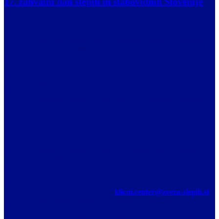
17. zahvalni dan slepih in slabovidnih Slovenije
Slepi in slabovidni vabimo na 17. zahvalni dan slepih in slabovidnih
Slovenije,
ki bo v
soboto, 29. avgusta 2026
v župnijski cerkvi
sv. Lenarta v
Novi Cerkvi ( pri Vojniku)
Program srečanja:
10.15 – Pozdravni nagovori
10.30 – Predstavitev župnije Nova Cerkev in tamkajšnje župnijske
cerkve sv. Lenarta – domači župnik, prodekan Alojz Vicman
11.00 – Sveta maša, ki jo bo vodil upokojeni nadškof msgr. dr.
Marjan Turnšek
12.15 – Slomškov odgovor na izzive današnjega časa – predavanje
upokojenega nadškofa msgr. dr. Marjana Turnška
13.30 – Pogostitev in družabno srečanje
Prijave zbira Klicni center ZDSSS (
klicni.center@zveza-slepih.si
)
ali tel.
01 4700 244
do vključno ponedeljka,
24.8.2026.
Za udeležence z Gorenjske in Ljubljane bo organiziran avtobusni