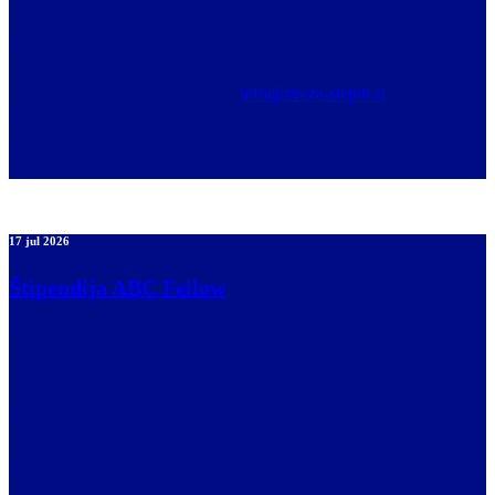
Delovne izkušnje:
5 let vodstvenih izkušenj
Vloge z življenjepisom (EUROPASS), dokazili o izpolnjevanju
zahtevanih pogojev in motivacijsko pismo, sprejemamo do:
27.7.2026
na elektronski naslov:
info@zveza-slepih.si
.
Na navedenem naslovu lahko dobite tudi več informacij.
Pri prijavi prosim navedite šifro razpisa
RD31176
.
17 jul 2026
Štipendija ABC Fellow
Posredujemo vam obvestilo, da je Svetovna organizacija za
intelektualno lastnino (WIPO) objavila razpis za 12-mesečno
štipendirano mesto
ABC Fellow
v okviru Konzorcija za dostopne
knjige – Accessible Books Consortium (ABC).
ABC si prizadeva povečati število knjig v dostopnih formatih, kot so
brajica, zvočne knjige, elektronska besedila in povečani tisk, ter
omogočiti njihovo uporabo slepim, slabovidnim in drugim osebam z
oviranostmi pri branju tiskanih besedil.