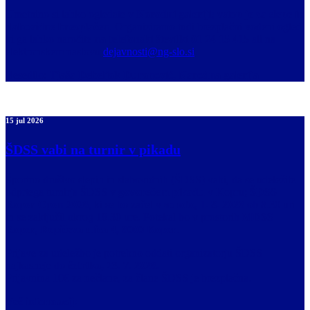
Umetnino si lahko ogledate
v Narodni galeriji; vstop je za slepe in
slabovidne brezplačen
. Organiziramo tudi brezplačni vodeni ogled,
ki ga lahko naročite
na telefonski številki 01 24 15 415
ali na
elektronskem naslovu
dejavnosti@ng-slo.si
.
Besedilo:
Tjaša Debeljak Duranović, Narodna galerija
15 jul 2026
ŠDSS vabi na turnir v pikadu
Športno društvo slepih in slabovidnih (ŠDSS) vabi, da se udeležite
odprtega turnirja ŠDSS v
govorečem pikadu
v Kopru;
ŠDSS
Koper Open 2026
, ki se bo začel v
soboto, 1. 8. 2026
ob 8.30 uri
in se zaključil okrog 18.30 ure. Potekal bo v prostorih
MDSS
Koper, Repičeva ulica 4, 6000 Koper
.
Prijave za udeležbo je potrebno oddati organizatorju ŠDSS
najkasneje do
četrtka, 23. 7. 2026.
Prijavnina 10€ za nečlane, za člane ŠDSS je brezplačna.
Več informacij: