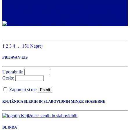
Delavnica je bila izvedena v okviru projekta Točka D – Dostopnost
kot razvojna priožnost. Mnenja avtorja ne odražajo nujno mnenja
Ministrstva za notranje zadeve in javno upravo.
1
2
3
4
…
151
Naprej
PRIJAVA V EIS
Uporabnik:
Geslo:
Zapomni si me
Potrdi
KNJIŽNICA SLEPIH IN SLABOVIDNIH MINKE SKABERNE
BLINDA