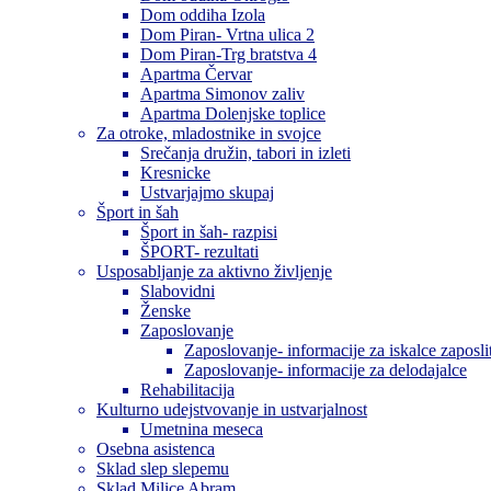
Dom oddiha Izola
Dom Piran- Vrtna ulica 2
Dom Piran-Trg bratstva 4
Apartma Červar
Apartma Simonov zaliv
Apartma Dolenjske toplice
Za otroke, mladostnike in svojce
Srečanja družin, tabori in izleti
Kresnicke
Ustvarjajmo skupaj
Šport in šah
Šport in šah- razpisi
ŠPORT- rezultati
Usposabljanje za aktivno življenje
Slabovidni
Ženske
Zaposlovanje
Zaposlovanje- informacije za iskalce zaposli
Zaposlovanje- informacije za delodajalce
Rehabilitacija
Kulturno udejstvovanje in ustvarjalnost
Umetnina meseca
Osebna asistenca
Sklad slep slepemu
Sklad Milice Abram