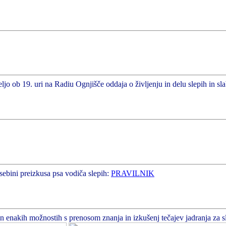
ljo ob 19. uri na Radiu Ognjišče oddaja o življenju in delu slepih in sl
sebini preizkusa psa vodiča slepih:
PRAVILNIK
enakih možnostih s prenosom znanja in izkušenj tečajev jadranja za slepe