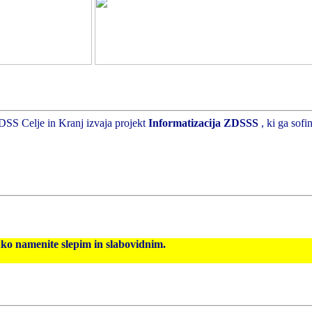
DSS Celje in Kranj izvaja projekt
Informatizacija ZDSSS
, ki ga sof
hko namenite slepim in slabovidnim.