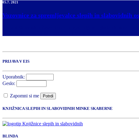
05.7. 2021
Vozovnice za spremljevalce slepih in slabovidnih o
S strani Slovenskih Železnic smo prejeli odgovor glede ukinitve brezp
pa je ostala ponudba za brezplačen prevoz psov vodnikov slepih oseb
PRIJAVA V EIS
Uporabnik:
Geslo:
Zapomni si me
Potrdi
KNJIŽNICA SLEPIH IN SLABOVIDNIH MINKE SKABERNE
BLINDA