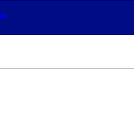
seb
lačnih vozovnic za spremljevalce slepih in slabovidnih. S 01.01.2021 s
 s tem, da je osnova za izdajo brezplačne vozovnice za psa vodnika sle