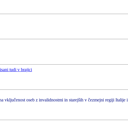
a vključenost oseb z invalidnostmi in starejših v čezmejni regiji Italije 