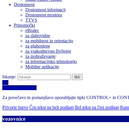
Dostopnost
Dostopnost informacij
Dostopnost prostora
TTVS
Pripomočki
eBralec
za slabovidne
za mobilnost in orientacijo
za gluhoslepe
za vsakodnevno življenje
za izobraževanje
za informacijsko tehnologijo
Mobilne aplikacije
Iskanje:
A+
Izberi barvno temo
Za povečavo in pomanjšavo uporabljajte tipki CONTROL+ in CO
Privzete barve
Črn tekst na beli podlagi
Bel tekst na črni podlagi
Rume
vozovnice