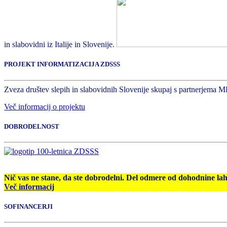
in slabovidni iz Italije in Slovenije.
PROJEKT INFORMATIZACIJA ZDSSS
Zveza društev slepih in slabovidnih Slovenije skupaj s partnerjema M
Več informacij o projektu
DOBRODELNOST
Nič vas ne stane, da ste dobrodelni. Del odmere od dohodnine la
Več informacij
SOFINANCERJI