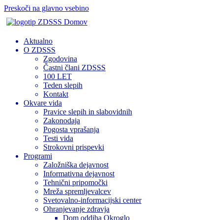
Preskoči na glavno vsebino
Domov
Aktualno
O ZDSSS
Zgodovina
Častni člani ZDSSS
100 LET
Teden slepih
Kontakt
Okvare vida
Pravice slepih in slabovidnih
Zakonodaja
Pogosta vprašanja
Testi vida
Strokovni prispevki
Programi
Založniška dejavnost
Informativna dejavnost
Tehnični pripomočki
Mreža spremljevalcev
Svetovalno-informacijski center
Ohranjevanje zdravja
Dom oddiha Okroglo