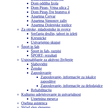
Dom oddiha Izola
Dom Piran- Vrtna ulica 2
Dom Piran-Trg bratstva 4
Apartma Červar
Apartma Simonov zaliv
Apartma Dolenjske toplice
Za otroke, mladostnike in svojce
Srečanja družin, tabori in izleti
Kresnicke
Ustvarjajmo skupaj
Šport in šah
Šport in šah- razpisi
ŠPORT- rezultati
Usposabljanje za aktivno življenje
Slabovidni
Ženske
Zaposlovanje
Zaposlovanje- informacije za iskalce
zaposlitve
Zaposlovanje- informacije za delodajalce
Rehabilitacija
Kulturno udejstvovanje in ustvarjalnost
Umetnina meseca
Osebna asistenca
Sklad slep slepemu