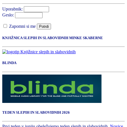
Uporabnik:
Geslo:
Zapomni si me
Potrdi
KNJIŽNICA SLEPIH IN SLABOVIDNIH MINKE SKABERNE
BLINDA
TEDEN SLEPIH IN SLABOVIDNIH 2026
Prvi teden v juniju obeležujemo teden slepih in slabovidnih.
Novice