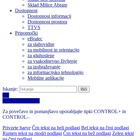
Sklad Milice Abram
Dostopnost
Dostopnost informacij
Dostopnost prostora
TTVS
Pripomočki
eBralec
za slabovidne
za mobilnost in orientacijo
za gluhoslepe
za vsakodnevno življenje
za izobraževanje
za informacijsko tehnologijo
Mobilne aplikacije
Iskanje:
A+
Izberi barvno temo
Za povečavo in pomanjšavo uporabljajte tipki CONTROL+ in
CONTROL-.
Privzete barve
Črn tekst na beli podlagi
Bel tekst na črni podlagi
Rumen tekst na modri podlagi
Črn tekst na bež podlagi
Zelen tekst
na črni podlagi