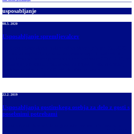
usposabljanje
08.5. 2020
Usposabljanje spremljevalcev
Na Zvezi društev slepih in slabovidnih Slovenije bomo 16.5.2020
organizirali usposabljanje za spremljevalce slepih in slabovidnih.
Zaradi trenutnih razmer povezanih s koronavirusom COVID-19, bo
usposabljanje potekalo preko spleta. Za prijavo in več informacij
pokličite na telefon: 01/4700 244 ali pišite na naslov:
klicni.center@zveza-slepih.si
22.2. 2019
Usposabljanja gostinskega osebja za delo z gosti s
posebnimi potrebami
Dijaki Višje strokovne šole za gostinstvo velnes in turizem so v
okviru projekta Gostje s posebnimi potrebami v sredo, 20. 2. 2019,