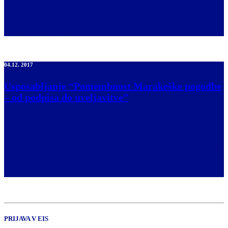
v blejskem Hotelu Astoria organizirali posebno večerjo, kjer so
bodoče gostince in turistične delavce želeli seznaniti s pravilnim
pristopom do slepih in slabovidnih. Gostom so pred prihodom v
prostor nadeli preveze in jih […]
04.12. 2017
Usposabljanje “Pomembnost Marakeške pogodbe
– od podpisa do uveljavitve”
V četrtek, 30. 11. in v petek, 1. 12., je Zveza društev slepih in
slabovidnih Slovenije na Okroglem gostila usposabljanje
“Pomembnost Marakeške pogodbe – od podpisa do uveljavitve“.
Usposabljanje je organizirala Evropska zveza slepih. Namenjeno je
bilo udeležencem iz Bosne in Hercegovine, Srbije, Črne Gore,
Makedonije in Albanije. Glavna predavatelja sta bila Barbara Martin
Muñoz,podpredsednica […]
PRIJAVA V EIS