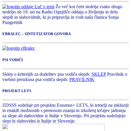
Že več kot četrt stoletja vsako drugo
nedeljo ob 19. uri na Radiu Ognjišče oddaja o življenju in delu
slepih in slabovidnih, ki jo pripravlja in vodi naša članica Sonja
Pungertnik
EBRALEC – SINTETIZATOR GOVORA
PSI VODIČI
Sklep o kriterijih za dodelitev psa vodiča slepih:
SKLEP
Pravilnik o
vsebini preizkusa psa vodiča slepih:
PRAVILNIK
PROJEKT LETS
ZDSSS sodeluje pri projektu Erasmus+ LETS, ki temelji na inkluziji
in enakih možnostih s prenosom znanja in izkušenj tečajev jadranja
za slepe ali slabovidne iz Italije v Slovenijo. Pri projektu sodelujejo
slepi in slabovidni iz Italije in Slovenije.