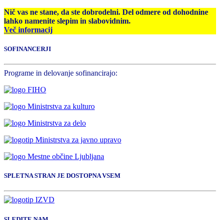
Nič vas ne stane, da ste dobrodelni. Del odmere od dohodnine
lahko namenite slepim in slabovidnim.
Več informacij
SOFINANCERJI
Programe in delovanje sofinancirajo:
SPLETNA STRAN JE DOSTOPNA VSEM
SLEDITE NAM