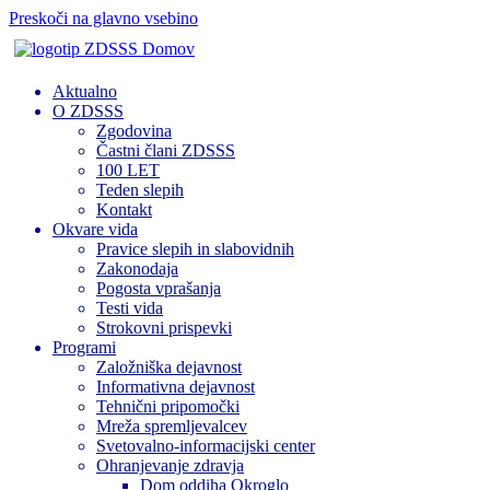
Preskoči na glavno vsebino
Domov
Aktualno
O ZDSSS
Zgodovina
Častni člani ZDSSS
100 LET
Teden slepih
Kontakt
Okvare vida
Pravice slepih in slabovidnih
Zakonodaja
Pogosta vprašanja
Testi vida
Strokovni prispevki
Programi
Založniška dejavnost
Informativna dejavnost
Tehnični pripomočki
Mreža spremljevalcev
Svetovalno-informacijski center
Ohranjevanje zdravja
Dom oddiha Okroglo