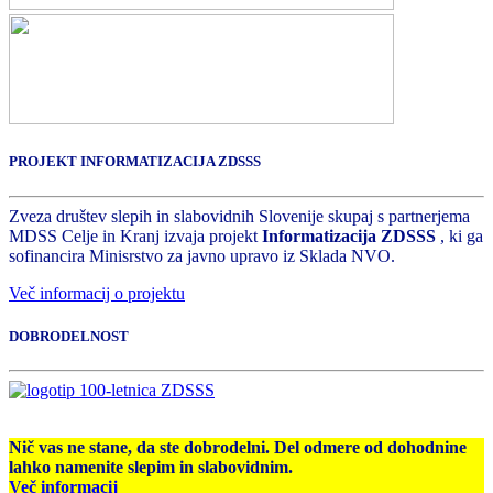
PROJEKT INFORMATIZACIJA ZDSSS
Zveza društev slepih in slabovidnih Slovenije skupaj s partnerjema
MDSS Celje in Kranj izvaja projekt
Informatizacija ZDSSS
, ki ga
sofinancira Minisrstvo za javno upravo iz Sklada NVO.
Več informacij o projektu
DOBRODELNOST
Nič vas ne stane, da ste dobrodelni. Del odmere od dohodnine
lahko namenite slepim in slabovidnim.
Več informacij