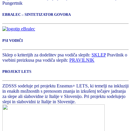
Pungertnik
EBRALEC – SINTETIZATOR GOVORA
PSI VODIČI
Sklep o kriterijih za dodelitev psa vodiča slepih:
SKLEP
Pravilnik o
vsebini preizkusa psa vodiča slepih:
PRAVILNIK
PROJEKT LETS
ZDSSS sodeluje pri projektu Erasmus+ LETS, ki temelji na inkluziji
in enakih možnostih s prenosom znanja in izkušenj tečajev jadranja
za slepe ali slabovidne iz Italije v Slovenijo. Pri projektu sodelujejo
slepi in slabovidni iz Italije in Slovenije.