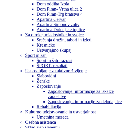
Dom oddiha Izola
Dom Piran- Vrtna ulica 2
Dom Piran-Trg bratstva 4
Apartma Červar
Apartma Simonov zaliv
Apartma Dolenjske toplice
Za otroke, mladostnike in svojce
Srečanja družin, tabori in izleti
Kresnicke
Ustvarjajmo skupaj
Šport in šah
Šport in šah- razpisi
ŠPORT- rezultati
Usposabljanje za aktivno življenje
Slabovidni
Ženske
Zaposlovanje
Zaposlovanje- informacije za iskalce
zaposlitve
Zaposlovanje- informacije za delodajalce
Rehabilitacija
Kulturno udejstvovanje in ustvarjalnost
Umetnina meseca
Osebna asistenca
Sklad slep slepemu