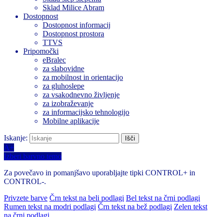
Sklad Milice Abram
Dostopnost
Dostopnost informacij
Dostopnost prostora
TTVS
Pripomočki
eBralec
za slabovidne
za mobilnost in orientacijo
za gluhoslepe
za vsakodnevno življenje
za izobraževanje
za informacijsko tehnologijo
Mobilne aplikacije
Iskanje:
A+
Izberi barvno temo
Za povečavo in pomanjšavo uporabljajte tipki CONTROL+ in
CONTROL-.
Privzete barve
Črn tekst na beli podlagi
Bel tekst na črni podlagi
Rumen tekst na modri podlagi
Črn tekst na bež podlagi
Zelen tekst
na črni podlagi