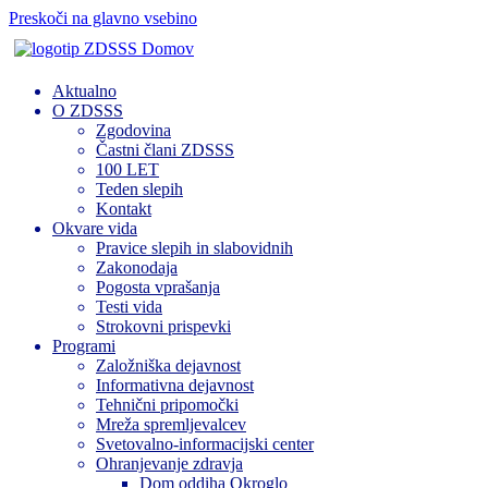
Preskoči na glavno vsebino
Domov
Aktualno
O ZDSSS
Zgodovina
Častni člani ZDSSS
100 LET
Teden slepih
Kontakt
Okvare vida
Pravice slepih in slabovidnih
Zakonodaja
Pogosta vprašanja
Testi vida
Strokovni prispevki
Programi
Založniška dejavnost
Informativna dejavnost
Tehnični pripomočki
Mreža spremljevalcev
Svetovalno-informacijski center
Ohranjevanje zdravja
Dom oddiha Okroglo