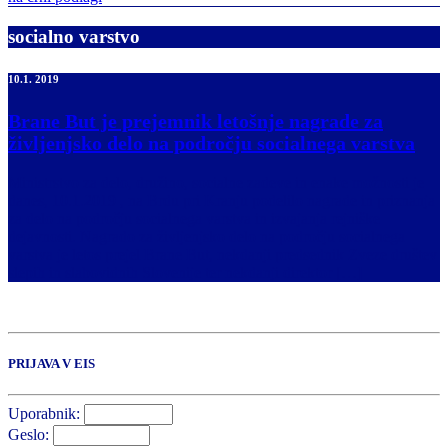
socialno varstvo
10.1. 2019
Brane But je prejemnik letošnje nagrade za
življenjsko delo na področju socialnega varstva
Ministrstvo za delo, družino, socialne zadeve in enake možnosti je
danes, 10.1.2019 , na Brdu pri Kranju podelilo nagrade in priznanja
za delo na področju socialnega varstva in izvajanja rejniške
dejavnosti. Nagrado za življenjsko delo na področju socialnega
varstva je letos prejel Brane But, nekdanji predsednik Zveze društev
slepih in slabovidnih Slovenije ter nekdanji direktor […]
PRIJAVA V EIS
Uporabnik:
Geslo: