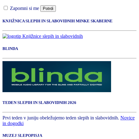
Zapomni si me
Potrdi
KNJIŽNICA SLEPIH IN SLABOVIDNIH MINKE SKABERNE
BLINDA
TEDEN SLEPIH IN SLABOVIDNIH 2026
Prvi teden v juniju obeležujemo teden slepih in slabovidnih.
Novice
in dogodki
MUZEJ SLEPOPISJA