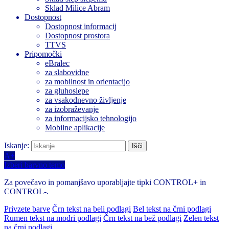
Sklad Milice Abram
Dostopnost
Dostopnost informacij
Dostopnost prostora
TTVS
Pripomočki
eBralec
za slabovidne
za mobilnost in orientacijo
za gluhoslepe
za vsakodnevno življenje
za izobraževanje
za informacijsko tehnologijo
Mobilne aplikacije
Iskanje:
A+
Izberi barvno temo
Za povečavo in pomanjšavo uporabljajte tipki CONTROL+ in
CONTROL-.
Privzete barve
Črn tekst na beli podlagi
Bel tekst na črni podlagi
Rumen tekst na modri podlagi
Črn tekst na bež podlagi
Zelen tekst
na črni podlagi