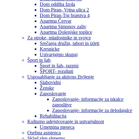
Dom oddiha Izola
Dom Piran- Vrtna ulica 2
Dom Piran-Trg bratstva 4
Apartma Červar
Apartma Simonov zaliv
Apartma Dolenjske toplice
Za otroke, mladostnike in svojce
Srečanja družin, tabori in izleti
Kresnicke
Ustvarjajmo skupaj
Šport in šah
Šport in šah- razpisi
ŠPORT- rezultati
Usposabljanje za aktivno življenje
Slabovidni
Ženske
Zaposlovanje
Zaposlovanje- informacije za iskalce
zaposlitve
Zaposlovanje- informacije za delodajalce
Rehabilitacija
Kulturno udejstvovanje in ustvarjalnost
Umetnina meseca
Osebna asistenca
Sklad slep slepemu