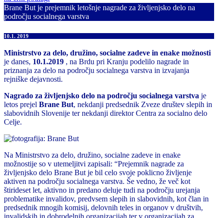
Brane But je prejemnik letošnje nagrade za življenjsko delo na
področju socialnega varstva
10.1. 2019
Ministrstvo za delo, družino, socialne zadeve in enake možnosti
je danes,
10.1.2019
, na Brdu pri Kranju podelilo nagrade in
priznanja za delo na področju socialnega varstva in izvajanja
rejniške dejavnosti.
Nagrado za življenjsko delo na področju socialnega varstva
je
letos prejel
Brane But
, nekdanji predsednik Zveze društev slepih in
slabovidnih Slovenije ter nekdanji direktor Centra za socialno delo
Celje.
Na Ministrstvo za delo, družino, socialne zadeve in enake
možnostije so v utemeljitvi zapisali: “Prejemnik nagrade za
življenjsko delo Brane But je bil celo svoje poklicno življenje
aktiven na področju socialnega varstva. Še vedno, že več kot
štirideset let, aktivno in predano deluje tudi na področju urejanja
problematike invalidov, predvsem slepih in slabovidnih, kot član in
predsednik mnogih komisij, delovnih teles in organov v društvih,
invalidskih in dobrodelnih organizacijah ter v organizacijah za