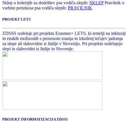
Sklep o kriterijih za dodelitev psa vodiča slepih:
SKLEP
Pravilnik o
vsebini preizkusa psa vodiča slepih:
PRAVILNIK
PROJEKT LETS
ZDSSS sodeluje pri projektu Erasmus+ LETS, ki temelji na inkluziji
in enakih možnostih s prenosom znanja in izkušenj tečajev jadranja
za slepe ali slabovidne iz Italije v Slovenijo. Pri projektu sodelujejo
slepi in slabovidni iz Italije in Slovenije.
PROJEKT INFORMATIZACIJA ZDSSS