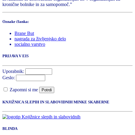
kronične bolnike in za samopomoč.”
Oznake članka:
Brane But
nagrada za življenjsko delo
socialno varstvo
PRIJAVA V EIS
Uporabnik:
Geslo:
Zapomni si me
Potrdi
KNJIŽNICA SLEPIH IN SLABOVIDNIH MINKE SKABERNE
BLINDA