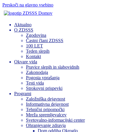
Preskoči na glavno vsebino
Domov
Aktualno
O ZDSSS
Zgodovina
Častni člani ZDSSS
100 LET
Teden slepih
Kontakt
Okvare vida
Pravice slepih in slabovidnih
Zakonodaja
Pogosta vprašanja
Testi vida
Strokovni prispevki
Programi
Založniška dejavnost
Informativna dejavnost
Tehnični pripomočki
Mreža spremljevalcev
Svetovalno-informacijski center
Ohranjevanje zdravja
Dom oddiha Okroglo