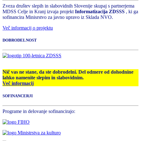
Zveza društev slepih in slabovidnih Slovenije skupaj s partnerjema
MDSS Celje in Kranj izvaja projekt
Informatizacija ZDSSS
, ki ga
sofinancira Minisrstvo za javno upravo iz Sklada NVO.
Več informacij o projektu
DOBRODELNOST
Nič vas ne stane, da ste dobrodelni. Del odmere od dohodnine
lahko namenite slepim in slabovidnim.
Več informacij
SOFINANCERJI
Programe in delovanje sofinancirajo: