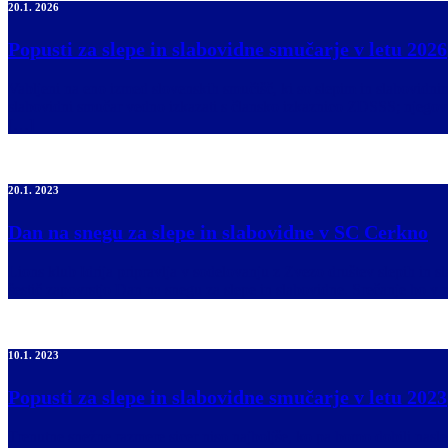
20.1. 2026
Popusti za slepe in slabovidne smučarje v letu 2026
Vabljeni na eno izmed slovenskih smučišč, ki so slepim in slabov
slabovidni smučar vedno izkazati s člansko izkaznico ZDSSS; njegov
[…]
20.1. 2023
Dan na snegu za slepe in slabovidne v SC Cerkno
Lions klub Idrija pripravlja v sodelovanju z Zvezo društev slepih 
šestič zapovrstjo Dan na snegu za slepe in slabovidne. Srečanje bo 
10.1. 2023
Popusti za slepe in slabovidne smučarje v letu 2023
Trenutne snežne razmere sicer niso najboljše, ko pa bomo dobili nasl