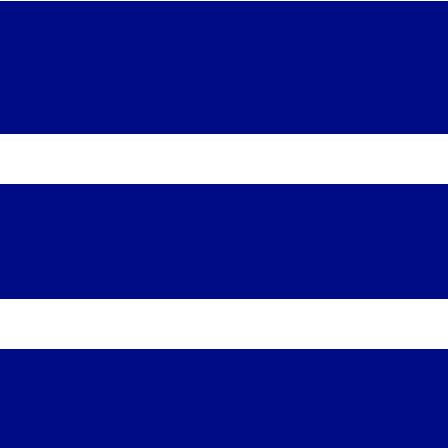
idnim ter njihovim spremljevalcem odobrila popust v letu 2026: POM
 spremljevalec lahko dobi smučarsko vozovnico samo ob prisotnosti sl
in slabovidnih Slovenije, Medobčinskim društvom slepih in slabovidnih
v nedeljo, 22. januarja 2023 na smučišču Smučarskega centra Cerkno. Za
ednjo pošiljko snega se lahko podate na katero izmed slovenskih smučiš