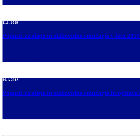
popust. V letu 2023 so popuste odobrila naslednja smučišča: POM
11.1. 2019
Popusti za slepe in slabovidne smučarje v letu 2019
V letu 2019 so popuste slepim in slabovidnim smučarjem ter njih
slabovidni smučar vedno izkazati s člansko izkaznico ZDSSS; njegov
zahvaljujemo vsem […]
10.1. 2018
Popusti za slepe in slabovidne smučarje in njihove 
Slepi in slabovidni smučarji ter spremljevalci lahko tudi v letu
se mora slepi ali slabovidni smučar vedno izkazati s člansko izkazn
obenem […]