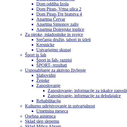
Dom oddiha Izola
Dom Piran- Vrtna ulica 2
Dom Piran-Trg bratstva 4
Apartma Červar
Apartma Simonov zaliv
Apartma Dolenjske toplice
Za otroke, mladostnike in svojce
Srečanja družin, tabori in izleti
Kresnicke
Ustvarjajmo skupaj
Šport in šah
Šport in šah- razpisi
ŠPORT- rezultati
Usposabljanje za aktivno življenje
Slabovidni
Ženske
Zaposlovanje
Zaposlovanje- informacije za iskalce zaposli
Zaposlovanje- informacije za delodajalce
Rehabilitacija
Kulturno udejstvovanje in ustvarjalnost
Umetnina meseca
Osebna asistenca
Sklad slep slepemu
Sklad Milice Abram