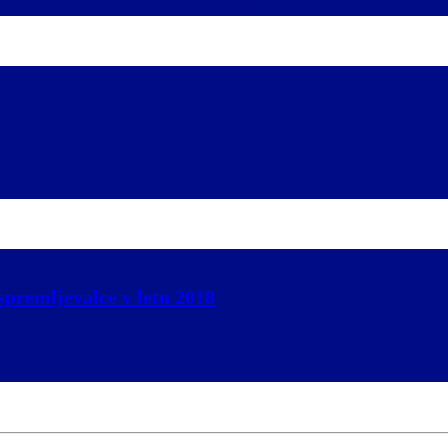
EMBNO OBVESTILO: Ob nakupu smučarske vozovnice se mora slepi ali 
ovim spremljevalcem odobrili na naslednjih smučiščih: POMEMBNO OB
 spremljevalec lahko dobi smučarsko vozovnico samo ob prisotnosti sl
spremljevalce v letu 2018
 2018 pridobite dnevne smučarske vozovnice s popustom na naslednj
ico ZDSSS; njegov spremljevalec lahko dobi smučarsko vozovnico samo 