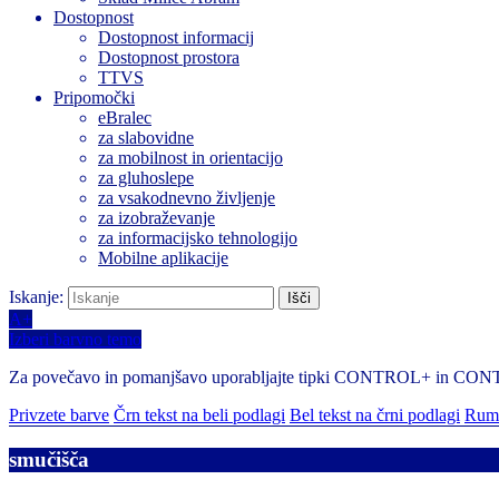
Dostopnost
Dostopnost informacij
Dostopnost prostora
TTVS
Pripomočki
eBralec
za slabovidne
za mobilnost in orientacijo
za gluhoslepe
za vsakodnevno življenje
za izobraževanje
za informacijsko tehnologijo
Mobilne aplikacije
Iskanje:
A+
Izberi barvno temo
Za povečavo in pomanjšavo uporabljajte tipki CONTROL+ in CO
Privzete barve
Črn tekst na beli podlagi
Bel tekst na črni podlagi
Rume
smučišča