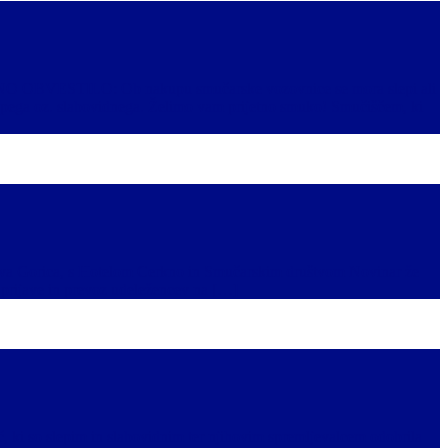
EMBNO OBVESTILO: Ob nakupu smučarske vozovnice se mora slepi ali
epega oz. slabovidnega. Želimo vam prijetno smuko! Smučiščem, ki
 Nova Gorica, s Hotelom Cerkno in Smučarskim društvom Novinar že
 prijave in prevoz udeležencev na […]
č, ki so slepim in slabovidnim ter njihovim spremljevalcem odobrila