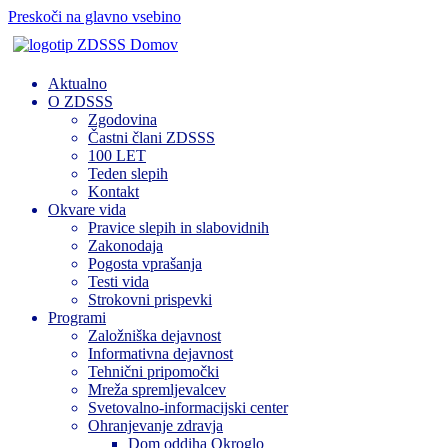
Preskoči na glavno vsebino
Domov
Aktualno
O ZDSSS
Zgodovina
Častni člani ZDSSS
100 LET
Teden slepih
Kontakt
Okvare vida
Pravice slepih in slabovidnih
Zakonodaja
Pogosta vprašanja
Testi vida
Strokovni prispevki
Programi
Založniška dejavnost
Informativna dejavnost
Tehnični pripomočki
Mreža spremljevalcev
Svetovalno-informacijski center
Ohranjevanje zdravja
Dom oddiha Okroglo