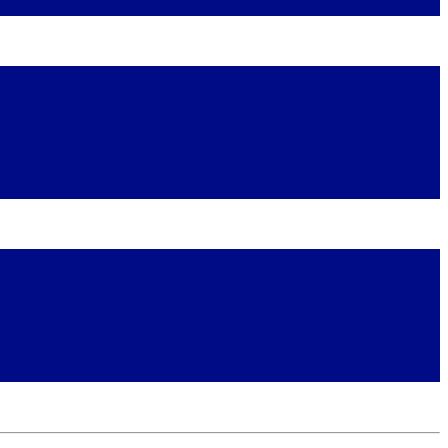
slabovidni smučar vedno izkazati s člansko […]
VESTILO: Ob nakupu smučarske vozovnice se mora slepi ali
epega oz. slabovidnega. Želimo vam prijetno smuko, obenem pa se
ih smučiščih: POMEMBNO OBVESTILO: Ob nakupu smučarske vozovnice
ob prisotnosti slepega oz. slabovidnega. Želimo vam prijetno smuko,