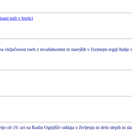
a vključenost oseb z invalidnostmi in starejših v čezmejni regiji Italije 
ljo ob 19. uri na Radiu Ognjišče oddaja o življenju in delu slepih in sl