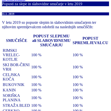
Popusti za slepe in slabovidne smučarje v letu 2019
11.1. 2019
V letu 2019 so popuste slepim in slabovidnim smučarjem ter
njihovim spremljevalcem odobrili na naslednjih smučiščih:
POPUST SLEPEMU
POPUST
SMUČIŠČE
ali SLABOVIDNEMU
SPREMLJEVALCU
SMUČARJU
RIMSKI
VRELEC-
100 %
100 %
KOTLJE
SKI BOR-ČRNI
100 %
100 %
VRH
CELJSKA
100 %
100 %
KOČA
BUKOVNIK
100 %
100 %
KANIN
100 %
100 %
SORIŠKA
100 %
100 %
PLANINA
STRAŽA BLED
100 %
100 %
CERKNO
100 %
100 %