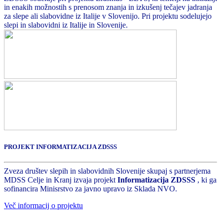
in enakih možnostih s prenosom znanja in izkušenj tečajev jadranja
za slepe ali slabovidne iz Italije v Slovenijo. Pri projektu sodelujejo
slepi in slabovidni iz Italije in Slovenije.
PROJEKT INFORMATIZACIJA ZDSSS
Zveza društev slepih in slabovidnih Slovenije skupaj s partnerjema
MDSS Celje in Kranj izvaja projekt
Informatizacija ZDSSS
, ki ga
sofinancira Minisrstvo za javno upravo iz Sklada NVO.
Več informacij o projektu