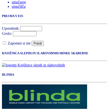
smučanje
smučišča
PRIJAVA V EIS
Uporabnik:
Geslo:
Zapomni si me
Potrdi
KNJIŽNICA SLEPIH IN SLABOVIDNIH MINKE SKABERNE
BLINDA