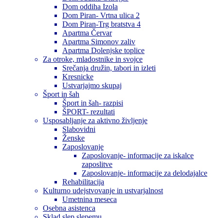
Dom oddiha Izola
Dom Piran- Vrtna ulica 2
Dom Piran-Trg bratstva 4
Apartma Červar
Apartma Simonov zaliv
Apartma Dolenjske toplice
Za otroke, mladostnike in svojce
Srečanja družin, tabori in izleti
Kresnicke
Ustvarjajmo skupaj
Šport in šah
Šport in šah- razpisi
ŠPORT- rezultati
Usposabljanje za aktivno življenje
Slabovidni
Ženske
Zaposlovanje
Zaposlovanje- informacije za iskalce
zaposlitve
Zaposlovanje- informacije za delodajalce
Rehabilitacija
Kulturno udejstvovanje in ustvarjalnost
Umetnina meseca
Osebna asistenca
Sklad slep slepemu