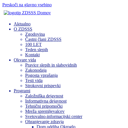
Preskoči na glavno vsebino
Domov
Aktualno
O ZDSSS
Zgodovina
Častni člani ZDSSS
100 LET
Teden slepih
Kontakt
Okvare vida
Pravice slepih in slabovidnih
Zakonodaja
Pogosta vprašanja
Testi vida
Strokovni prispevki
Programi
Založniška dejavnost
Informativna dejavnost
Tehnični pripomočki
Mreža spremljevalcev
Svetovalno-informacijski center
Ohranjevanje zdravja
Dom oddiha Okroglo