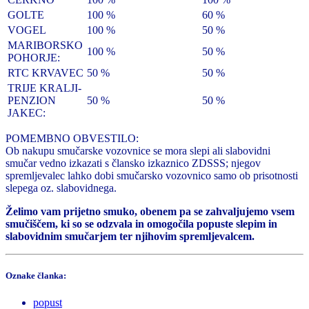
GOLTE
100 %
60 %
VOGEL
100 %
50 %
MARIBORSKO
100 %
50 %
POHORJE:
RTC KRVAVEC
50 %
50 %
TRIJE KRALJI-
PENZION
50 %
50 %
JAKEC:
POMEMBNO OBVESTILO:
Ob nakupu smučarske vozovnice se mora slepi ali slabovidni
smučar vedno izkazati s člansko izkaznico ZDSSS; njegov
spremljevalec lahko dobi smučarsko vozovnico samo ob prisotnosti
slepega oz. slabovidnega.
Želimo vam prijetno smuko, obenem pa se zahvaljujemo vsem
smučiščem, ki so se odzvala in omogočila popuste slepim in
slabovidnim smučarjem ter njihovim spremljevalcem.
Oznake članka:
popust