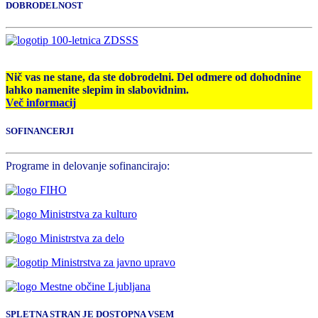
DOBRODELNOST
Nič vas ne stane, da ste dobrodelni. Del odmere od dohodnine
lahko namenite slepim in slabovidnim.
Več informacij
SOFINANCERJI
Programe in delovanje sofinancirajo:
SPLETNA STRAN JE DOSTOPNA VSEM