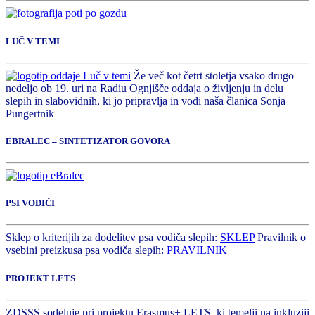
LUČ V TEMI
Že več kot četrt stoletja vsako drugo
nedeljo ob 19. uri na Radiu Ognjišče oddaja o življenju in delu
slepih in slabovidnih, ki jo pripravlja in vodi naša članica Sonja
Pungertnik
EBRALEC – SINTETIZATOR GOVORA
PSI VODIČI
Sklep o kriterijih za dodelitev psa vodiča slepih:
SKLEP
Pravilnik o
vsebini preizkusa psa vodiča slepih:
PRAVILNIK
PROJEKT LETS
ZDSSS sodeluje pri projektu Erasmus+ LETS, ki temelji na inkluziji