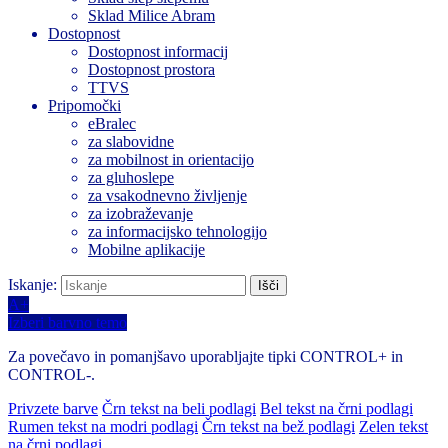
Sklad Milice Abram
Dostopnost
Dostopnost informacij
Dostopnost prostora
TTVS
Pripomočki
eBralec
za slabovidne
za mobilnost in orientacijo
za gluhoslepe
za vsakodnevno življenje
za izobraževanje
za informacijsko tehnologijo
Mobilne aplikacije
Iskanje:
A+
Izberi barvno temo
Za povečavo in pomanjšavo uporabljajte tipki CONTROL+ in
CONTROL-.
Privzete barve
Črn tekst na beli podlagi
Bel tekst na črni podlagi
Rumen tekst na modri podlagi
Črn tekst na bež podlagi
Zelen tekst
na črni podlagi