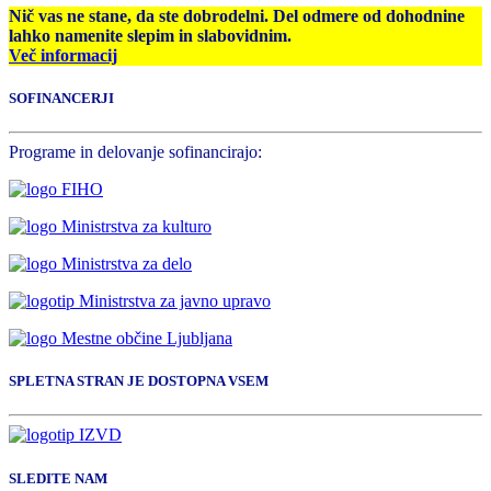
Nič vas ne stane, da ste dobrodelni. Del odmere od dohodnine
lahko namenite slepim in slabovidnim.
Več informacij
SOFINANCERJI
Programe in delovanje sofinancirajo:
SPLETNA STRAN JE DOSTOPNA VSEM
SLEDITE NAM