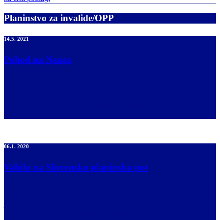
Planinstvo za invalide/OPP
14.5. 2021
Pohod na Nanos
Planinstvo za invalide (PIN-OPP) pri Planinski zvezi Slovenije
(PZS) vabi 23. 5. 2021 na inkluzijski pohod na Nanos. Prijave
zbirajo pri PZS (PIN-OPP) na pin-opp@zveza-slepih.si in na
številki 041 590 981 Več informacij v priponki: PZS-Vabilo
NANOS 23. maj
06.1. 2020
Vabilo na Slovensko planinsko pot
Slepi in slabovidni na slovenski planinski poti V tem letu bo minilo
58 let od prvega organiziranega pohoda slepih na Triglav. Ta uspeh
je slepe pohodnike tako navdušil, da so se odločili prehoditi vso
Slovenijo in osvojiti Slovensko planinsko transverzalo. Na pobudo