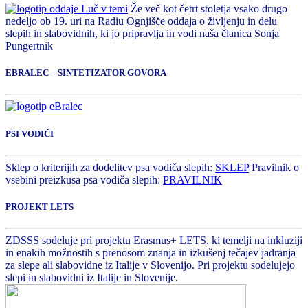
Že več kot četrt stoletja vsako drugo
nedeljo ob 19. uri na Radiu Ognjišče oddaja o življenju in delu
slepih in slabovidnih, ki jo pripravlja in vodi naša članica Sonja
Pungertnik
EBRALEC – SINTETIZATOR GOVORA
PSI VODIČI
Sklep o kriterijih za dodelitev psa vodiča slepih:
SKLEP
Pravilnik o
vsebini preizkusa psa vodiča slepih:
PRAVILNIK
PROJEKT LETS
ZDSSS sodeluje pri projektu Erasmus+ LETS, ki temelji na inkluziji
in enakih možnostih s prenosom znanja in izkušenj tečajev jadranja
za slepe ali slabovidne iz Italije v Slovenijo. Pri projektu sodelujejo
slepi in slabovidni iz Italije in Slovenije.