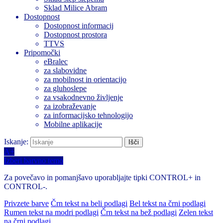
Sklad Milice Abram
Dostopnost
Dostopnost informacij
Dostopnost prostora
TTVS
Pripomočki
eBralec
za slabovidne
za mobilnost in orientacijo
za gluhoslepe
za vsakodnevno življenje
za izobraževanje
za informacijsko tehnologijo
Mobilne aplikacije
Iskanje:
A+
Izberi barvno temo
Za povečavo in pomanjšavo uporabljajte tipki CONTROL+ in
CONTROL-.
Privzete barve
Črn tekst na beli podlagi
Bel tekst na črni podlagi
Rumen tekst na modri podlagi
Črn tekst na bež podlagi
Zelen tekst
na črni podlagi