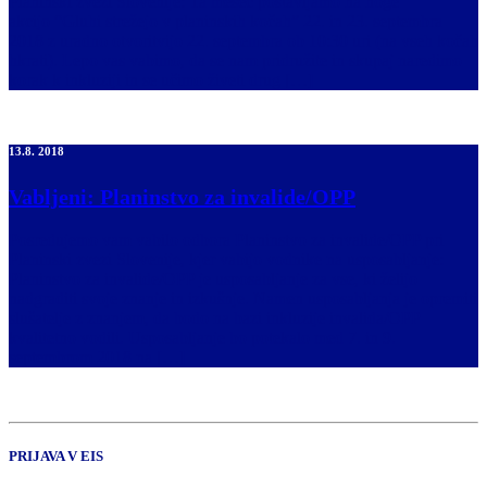
Planinski zvezi Slovenije: Ta mesec postavljamo na noge
akcijo “Gluhi strežejo v planinskih kočah” 22. in 23. septembra
2018 z uradno otvoritvijo 22. septembra ob 10:30 uri (na vseh kočah
hkrati). Lepo vas vabimo, da se nam pridružite in skupaj naredimo
korak k inkluziji in se učimo živeti drug […]
13.8. 2018
Vabljeni: Planinstvo za invalide/OPP
Posredujemo vam vabilo odbora Planinstvo za invalide/OPP pri
Planinski zvezi Slovenije, kjer vabijo vodnike na usposabljanje:
Planinstvo za invalide/OPP je usposabljanje za vse, ki želijo
nadgraditi svoje znanje in izkušnje. Namen usposabljanja je opremiti
slušatelje z znanjem, da bodo na bazi inkluzije invalida/OPP
kvalitetno vodili. Usposabljanje bo potekalo med 7. in 9.
septembrom 2018 na […]
PRIJAVA V EIS