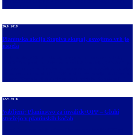
nekaterih naših članov in v počastitev tako pomembnega jubileja
smo se odločili, da […]
26.6. 2019
Planinska akcija Stopiva skupaj, osvojimo vrh je
uspela
V okviru akcije Stopiva skupaj, osvojimo vrh, smo se v soboto,
22.6.2019 odpravili na Zelenico in na Boč, v nedeljo, 23.6.2019, pa
na Čaven in Gospodično. Pohod na Zelenico smo začeli iz Ljubelja,
od koder so nas vodniki PD Tržič in Moravče popeljali do Doma na
Zelenici. Vreme je kljub slabi napovedi »zdržalo« do našega […]
12.9. 2018
Vabljeni: Planinstvo za invalide/OPP – Gluhi
strežejo v planinskih kočah
Posredujemo vam vabilo odbora Planinstvo za invalide/OPP pri