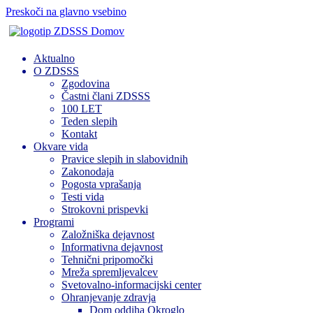
Preskoči na glavno vsebino
Domov
Aktualno
O ZDSSS
Zgodovina
Častni člani ZDSSS
100 LET
Teden slepih
Kontakt
Okvare vida
Pravice slepih in slabovidnih
Zakonodaja
Pogosta vprašanja
Testi vida
Strokovni prispevki
Programi
Založniška dejavnost
Informativna dejavnost
Tehnični pripomočki
Mreža spremljevalcev
Svetovalno-informacijski center
Ohranjevanje zdravja
Dom oddiha Okroglo