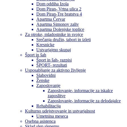
Dom oddiha Izola
Dom Piran- Vrtna ulica 2
Dom Piran-Trg bratstva 4
Apartma Červar
Apartma Simonov zaliv
Apartma Dolenjske toplice
Za otroke, mladostnike in svojce
Srečanja družin, tabori in izleti
Kresnicke
Ustvarjajmo skupaj
Šport in šah
Šport in šah- razpisi
ŠPORT- rezultati
Usposabljanje za aktivno življenje
Slabovidni
Ženske
Zaposlovanje
Zaposlovanje- informacije za iskalce
zaposlitve
Zaposlovanje- informacije za delodajalce
Rehabilitacija
Kulturno udejstvovanje in ustvarjalnost
Umetnina meseca
Osebna asistenca
Sklad slep slepemu