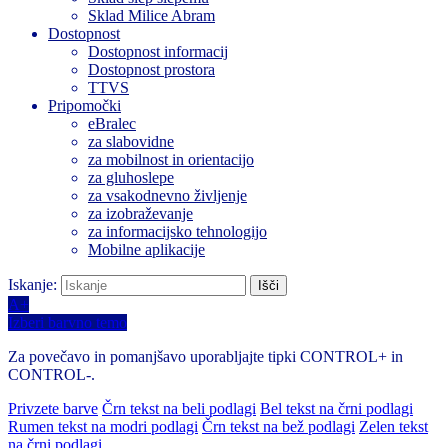
Sklad Milice Abram
Dostopnost
Dostopnost informacij
Dostopnost prostora
TTVS
Pripomočki
eBralec
za slabovidne
za mobilnost in orientacijo
za gluhoslepe
za vsakodnevno življenje
za izobraževanje
za informacijsko tehnologijo
Mobilne aplikacije
Iskanje:
A+
Izberi barvno temo
Za povečavo in pomanjšavo uporabljajte tipki CONTROL+ in
CONTROL-.
Privzete barve
Črn tekst na beli podlagi
Bel tekst na črni podlagi
Rumen tekst na modri podlagi
Črn tekst na bež podlagi
Zelen tekst
na črni podlagi