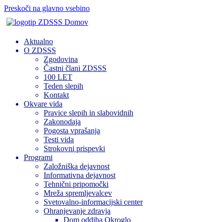
Preskoči na glavno vsebino
Domov
Aktualno
O ZDSSS
Zgodovina
Častni člani ZDSSS
100 LET
Teden slepih
Kontakt
Okvare vida
Pravice slepih in slabovidnih
Zakonodaja
Pogosta vprašanja
Testi vida
Strokovni prispevki
Programi
Založniška dejavnost
Informativna dejavnost
Tehnični pripomočki
Mreža spremljevalcev
Svetovalno-informacijski center
Ohranjevanje zdravja
Dom oddiha Okroglo