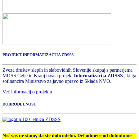
PROJEKT INFORMATIZACIJA ZDSSS
Zveza društev slepih in slabovidnih Slovenije skupaj s partnerjema
MDSS Celje in Kranj izvaja projekt
Informatizacija ZDSSS
, ki ga
sofinancira Minisrstvo za javno upravo iz Sklada NVO.
Več informacij o projektu
DOBRODELNOST
Nič vas ne stane, da ste dobrodelni. Del odmere od dohodnine