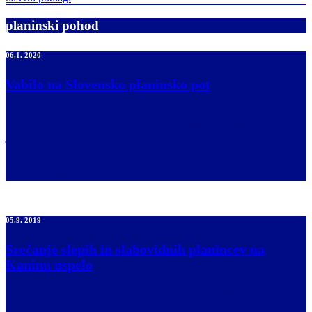
planinski pohod
06.1. 2020
Vabilo na Slovensko planinsko pot
Slepi in slabovidni na slovenski planinski poti V tem letu bo minilo
58 let od prvega organiziranega pohoda slepih na Triglav. Ta uspeh
je slepe pohodnike tako navdušil, da so se odločili prehoditi vso
Slovenijo in osvojiti Slovensko planinsko transverzalo. Na pobudo
nekaterih naših članov in v počastitev tako pomembnega jubileja
smo se odločili, da […]
05.9. 2019
Srečanje slepih in slabovidnih planincev na
Kaninu uspelo
Zveza društev slepih in slabovidnih Slovenije ter Medobčinsko
društvo slepih in slabovidnih Nova Gorica sta v sodelovanju z