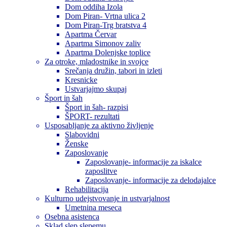
Dom oddiha Izola
Dom Piran- Vrtna ulica 2
Dom Piran-Trg bratstva 4
Apartma Červar
Apartma Simonov zaliv
Apartma Dolenjske toplice
Za otroke, mladostnike in svojce
Srečanja družin, tabori in izleti
Kresnicke
Ustvarjajmo skupaj
Šport in šah
Šport in šah- razpisi
ŠPORT- rezultati
Usposabljanje za aktivno življenje
Slabovidni
Ženske
Zaposlovanje
Zaposlovanje- informacije za iskalce
zaposlitve
Zaposlovanje- informacije za delodajalce
Rehabilitacija
Kulturno udejstvovanje in ustvarjalnost
Umetnina meseca
Osebna asistenca
Sklad slep slepemu