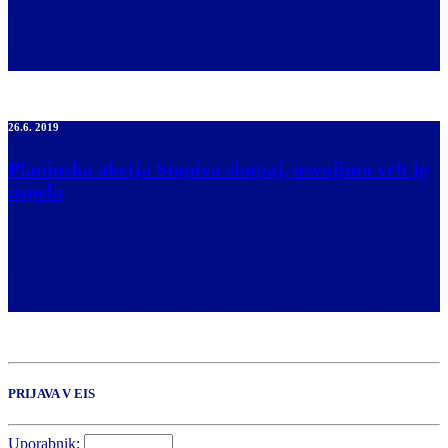
Občino Bovec in Zavodom Sončni Kanin v četrtek, 5.9.2019,
organizirali 49. srečanje slepih in slabovidnih planincev. Udeleženci
pohoda smo se iz Bovca s kabinsko žičnico pripeljali do postaje D
na Visokem Kaninu, kjer nas je pričakalo čudovito […]
26.6. 2019
Planinska akcija Stopiva skupaj, osvojimo vrh je
uspela
V okviru akcije Stopiva skupaj, osvojimo vrh, smo se v soboto,
22.6.2019 odpravili na Zelenico in na Boč, v nedeljo, 23.6.2019, pa
na Čaven in Gospodično. Pohod na Zelenico smo začeli iz Ljubelja,
od koder so nas vodniki PD Tržič in Moravče popeljali do Doma na
Zelenici. Vreme je kljub slabi napovedi »zdržalo« do našega […]
PRIJAVA V EIS
Uporabnik: