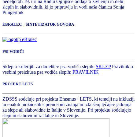
nedeljo ob 19. uri na Radiu Ognjišče oddaja o življenju in delu
slepih in slabovidnih, ki jo pripravlja in vodi naša članica Sonja
Pungertnik
EBRALEC – SINTETIZATOR GOVORA
PSI VODIČI
Sklep o kriterijih za dodelitev psa vodiča slepih:
SKLEP
Pravilnik o
vsebini preizkusa psa vodiča slepih:
PRAVILNIK
PROJEKT LETS
ZDSSS sodeluje pri projektu Erasmus+ LETS, ki temelji na inkluziji
in enakih možnostih s prenosom znanja in izkušenj tečajev jadranja
za slepe ali slabovidne iz Italije v Slovenijo. Pri projektu sodelujejo
slepi in slabovidni iz Italije in Slovenije.