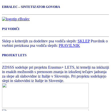
EBRALEC – SINTETIZATOR GOVORA
PSI VODIČI
Sklep o kriterijih za dodelitev psa vodiča slepih:
SKLEP
Pravilnik o
vsebini preizkusa psa vodiča slepih:
PRAVILNIK
PROJEKT LETS
ZDSSS sodeluje pri projektu Erasmus+ LETS, ki temelji na inkluziji
in enakih možnostih s prenosom znanja in izkušenj tečajev jadranja
za slepe ali slabovidne iz Italije v Slovenijo. Pri projektu sodelujejo
slepi in slabovidni iz Italije in Slovenije.