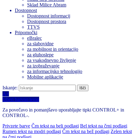
Sklad Milice Abram
Dostopnost
Dostopnost informacij
Dostopnost prostora
TTVS
Pripomočki
eBralec
za slabovidne
za mobilnost in orientacijo
za gluhoslepe
za vsakodnevno življenje
za izobraževanje
za informacijsko tehnologijo
Mobilne aplikacije
Iskanje:
A+
Izberi barvno temo
Za povečavo in pomanjšavo uporabljajte tipki CONTROL+ in
CONTROL-.
Privzete barve
Črn tekst na beli podlagi
Bel tekst na črni podlagi
Rumen tekst na modri podlagi
Črn tekst na bež podlagi
Zelen tekst
na črni podlagi