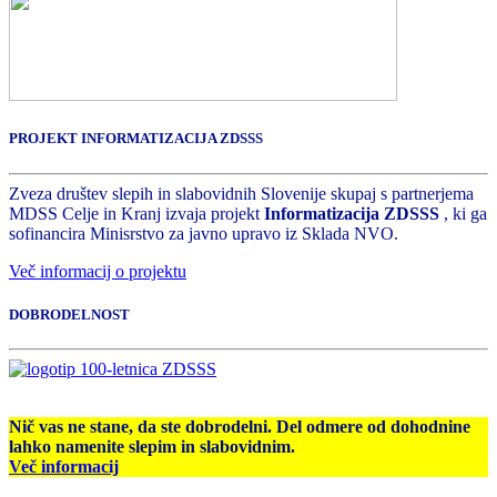
PROJEKT INFORMATIZACIJA ZDSSS
Zveza društev slepih in slabovidnih Slovenije skupaj s partnerjema
MDSS Celje in Kranj izvaja projekt
Informatizacija ZDSSS
, ki ga
sofinancira Minisrstvo za javno upravo iz Sklada NVO.
Več informacij o projektu
DOBRODELNOST
Nič vas ne stane, da ste dobrodelni. Del odmere od dohodnine
lahko namenite slepim in slabovidnim.
Več informacij