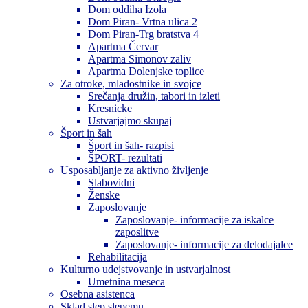
Dom oddiha Izola
Dom Piran- Vrtna ulica 2
Dom Piran-Trg bratstva 4
Apartma Červar
Apartma Simonov zaliv
Apartma Dolenjske toplice
Za otroke, mladostnike in svojce
Srečanja družin, tabori in izleti
Kresnicke
Ustvarjajmo skupaj
Šport in šah
Šport in šah- razpisi
ŠPORT- rezultati
Usposabljanje za aktivno življenje
Slabovidni
Ženske
Zaposlovanje
Zaposlovanje- informacije za iskalce
zaposlitve
Zaposlovanje- informacije za delodajalce
Rehabilitacija
Kulturno udejstvovanje in ustvarjalnost
Umetnina meseca
Osebna asistenca
Sklad slep slepemu