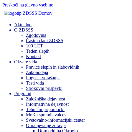
Preskoči na glavno vsebino
Domov
Aktualno
O ZDSSS
Zgodovina
Častni člani ZDSSS
100 LET
Teden slepih
Kontakt
Okvare vida
Pravice slepih in slabovidnih
Zakonodaja
Pogosta vprašanja
Testi vida
Strokovni prispevki
Programi
Založniška dejavnost
Informativna dejavnost
Tehnični pripomočki
Mreža spremljevalcev
Svetovalno-informacijski center
Ohranjevanje zdravja
Dom oddiha Okroglo