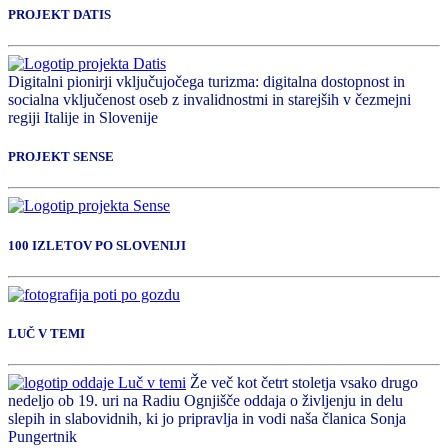
PROJEKT DATIS
Digitalni pionirji vključujočega turizma: digitalna dostopnost in
socialna vključenost oseb z invalidnostmi in starejših v čezmejni
regiji Italije in Slovenije
PROJEKT SENSE
100 IZLETOV PO SLOVENIJI
LUČ V TEMI
Že več kot četrt stoletja vsako drugo
nedeljo ob 19. uri na Radiu Ognjišče oddaja o življenju in delu
slepih in slabovidnih, ki jo pripravlja in vodi naša članica Sonja
Pungertnik