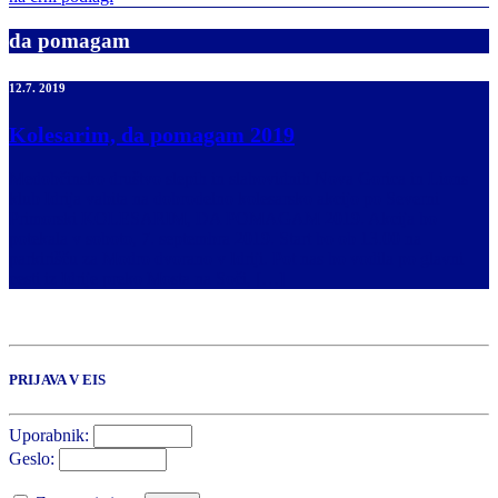
da pomagam
12.7. 2019
Kolesarim, da pomagam 2019
Medobčinsko društvo slepih in slabovidnih Nova Gorica in Lions
klub Idrija vabita na dobrodelno kolesarsko akcijo po Severni
Primorski KOLESARIM, DA POMAGAM 2019. Akcija bo
potekala v soboto, 7. septembra 2019. Start bo ob 13.00 na
parkirišču za Modro dvorano v Idriji. Pot nas bo vodila po glavni
cesti iz Idrije preko Mosta na Soči, […]
PRIJAVA V EIS
Uporabnik:
Geslo: