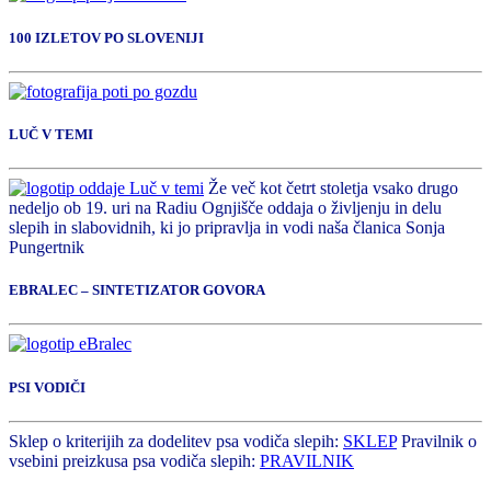
100 IZLETOV PO SLOVENIJI
LUČ V TEMI
Že več kot četrt stoletja vsako drugo
nedeljo ob 19. uri na Radiu Ognjišče oddaja o življenju in delu
slepih in slabovidnih, ki jo pripravlja in vodi naša članica Sonja
Pungertnik
EBRALEC – SINTETIZATOR GOVORA
PSI VODIČI
Sklep o kriterijih za dodelitev psa vodiča slepih:
SKLEP
Pravilnik o
vsebini preizkusa psa vodiča slepih:
PRAVILNIK