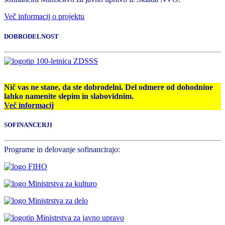
Več informacij o projektu
DOBRODELNOST
Nič vas ne stane, da ste dobrodelni. Del odmere od dohodnine
lahko namenite slepim in slabovidnim.
Več informacij
SOFINANCERJI
Programe in delovanje sofinancirajo: