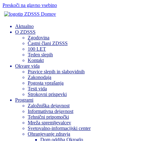
Preskoči na glavno vsebino
Domov
Aktualno
O ZDSSS
Zgodovina
Častni člani ZDSSS
100 LET
Teden slepih
Kontakt
Okvare vida
Pravice slepih in slabovidnih
Zakonodaja
Pogosta vprašanja
Testi vida
Strokovni prispevki
Programi
Založniška dejavnost
Informativna dejavnost
Tehnični pripomočki
Mreža spremljevalcev
Svetovalno-informacijski center
Ohranjevanje zdravja
Dom oddiha Okroglo