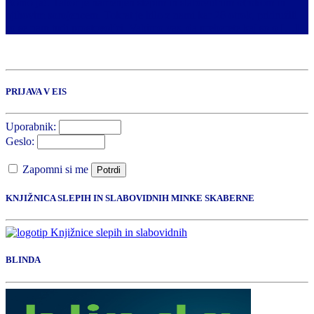
Bomo ja!. Tabor je namenjen slepim in slabovidnim otrokom in
njihovim sorojencem. Tokrat je bilo z nami kar 28 otrok, pridružili
so se nam tudi prostovoljci. Vabimo vas, da preberete kaj so o […]
PRIJAVA V EIS
Uporabnik:
Geslo:
Zapomni si me
Potrdi
KNJIŽNICA SLEPIH IN SLABOVIDNIH MINKE SKABERNE
BLINDA