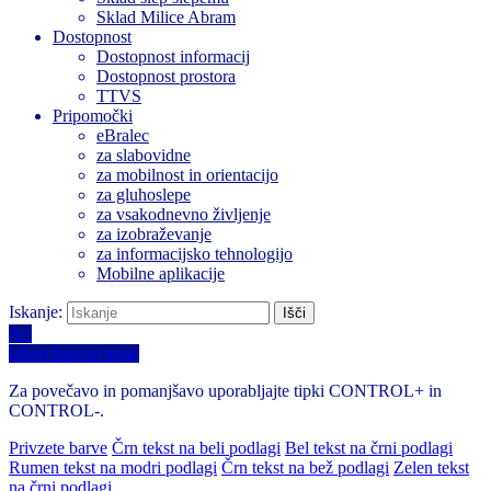
Sklad Milice Abram
Dostopnost
Dostopnost informacij
Dostopnost prostora
TTVS
Pripomočki
eBralec
za slabovidne
za mobilnost in orientacijo
za gluhoslepe
za vsakodnevno življenje
za izobraževanje
za informacijsko tehnologijo
Mobilne aplikacije
Iskanje:
A+
Izberi barvno temo
Za povečavo in pomanjšavo uporabljajte tipki CONTROL+ in
CONTROL-.
Privzete barve
Črn tekst na beli podlagi
Bel tekst na črni podlagi
Rumen tekst na modri podlagi
Črn tekst na bež podlagi
Zelen tekst
na črni podlagi