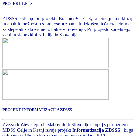
PROJEKT LETS
ZDSSS sodeluje pri projektu Erasmus+ LETS, ki temelji na inkluziji
in enakih možnostih s prenosom znanja in izkušenj tečajev jadranja
za slepe ali slabovidne iz Italije v Slovenijo. Pri projektu sodelujejo
slepi in slabovidni iz Italije in Slovenije.
PROJEKT INFORMATIZACIJA ZDSSS
Zveza društev slepih in slabovidnih Slovenije skupaj s partnerjema
MDSS Celje in Kranj izvaja projekt
Informatizacija ZDSSS
, ki ga
sofinancira Minisrstvo za javno upravo iz Sklada NVO.