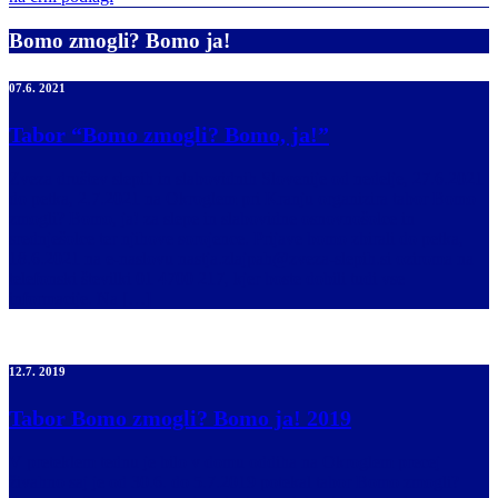
Bomo zmogli? Bomo ja!
07.6. 2021
Tabor “Bomo zmogli? Bomo, ja!”
Zveza društev slepih in slabovidnih Slovenije od nedelje, 27.6.2021
do petka, 2.7.2021 na Okroglem pri Kranju organizira tabor Bomo
zmogli? Bomo, ja! za slepe in slabovidne osnovnošolce in
srednješolce ter njihove sorojence. Prijave bomo zbirali do petka,
18.6.2021 na e-naslovu nastja.zlajpah@zveza-slepih.si oziroma na
telefonski številki 01 4700 217, kjer boste dobili tudi vse
informacije. Na […]
12.7. 2019
Tabor Bomo zmogli? Bomo ja! 2019
V preteklem tednu je bilo v domu oddiha na Okroglem precej
živahno saj je od 30.6. do 5.7.2019 potekal tabor Bomo zmogli?