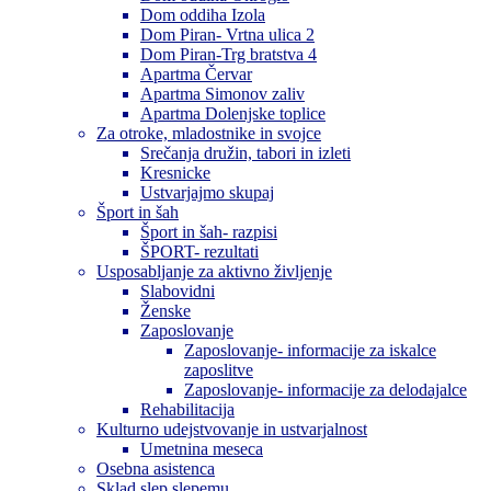
Dom oddiha Izola
Dom Piran- Vrtna ulica 2
Dom Piran-Trg bratstva 4
Apartma Červar
Apartma Simonov zaliv
Apartma Dolenjske toplice
Za otroke, mladostnike in svojce
Srečanja družin, tabori in izleti
Kresnicke
Ustvarjajmo skupaj
Šport in šah
Šport in šah- razpisi
ŠPORT- rezultati
Usposabljanje za aktivno življenje
Slabovidni
Ženske
Zaposlovanje
Zaposlovanje- informacije za iskalce
zaposlitve
Zaposlovanje- informacije za delodajalce
Rehabilitacija
Kulturno udejstvovanje in ustvarjalnost
Umetnina meseca
Osebna asistenca
Sklad slep slepemu