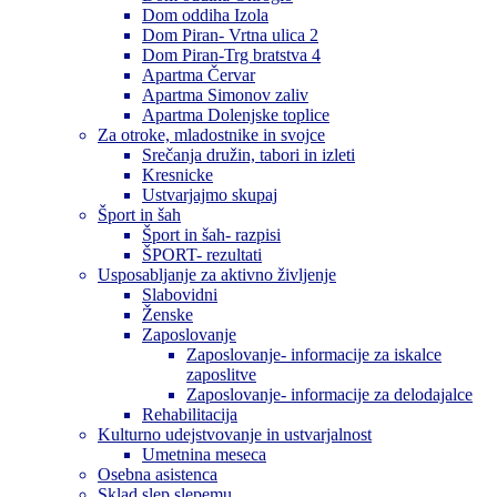
Dom oddiha Izola
Dom Piran- Vrtna ulica 2
Dom Piran-Trg bratstva 4
Apartma Červar
Apartma Simonov zaliv
Apartma Dolenjske toplice
Za otroke, mladostnike in svojce
Srečanja družin, tabori in izleti
Kresnicke
Ustvarjajmo skupaj
Šport in šah
Šport in šah- razpisi
ŠPORT- rezultati
Usposabljanje za aktivno življenje
Slabovidni
Ženske
Zaposlovanje
Zaposlovanje- informacije za iskalce
zaposlitve
Zaposlovanje- informacije za delodajalce
Rehabilitacija
Kulturno udejstvovanje in ustvarjalnost
Umetnina meseca
Osebna asistenca
Sklad slep slepemu