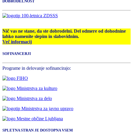
DOBRODELNOST
Nič vas ne stane, da ste dobrodelni. Del odmere od dohodnine
lahko namenite slepim in slabovidnim.
Več informacij
SOFINANCERJI
Programe in delovanje sofinancirajo:
SPLETNA STRAN JE DOSTOPNA VSEM