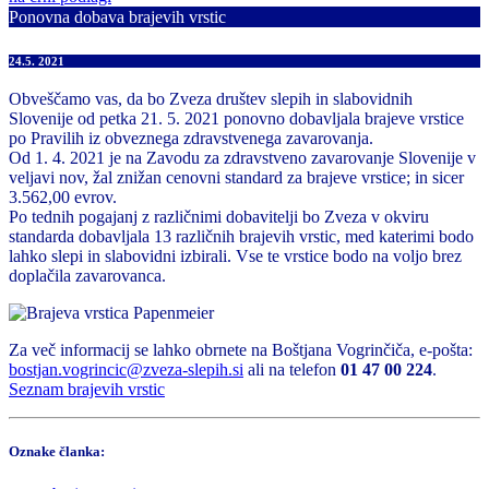
Ponovna dobava brajevih vrstic
24.5. 2021
Obveščamo vas, da bo Zveza društev slepih in slabovidnih
Slovenije od petka 21. 5. 2021 ponovno dobavljala brajeve vrstice
po Pravilih iz obveznega zdravstvenega zavarovanja.
Od 1. 4. 2021 je na Zavodu za zdravstveno zavarovanje Slovenije v
veljavi nov, žal znižan cenovni standard za brajeve vrstice; in sicer
3.562,00 evrov.
Po tednih pogajanj z različnimi dobavitelji bo Zveza v okviru
standarda dobavljala 13 različnih brajevih vrstic, med katerimi bodo
lahko slepi in slabovidni izbirali. Vse te vrstice bodo na voljo brez
doplačila zavarovanca.
Za več informacij se lahko obrnete na Boštjana Vogrinčiča, e-pošta:
bostjan.vogrincic@zveza-slepih.si
ali na telefon
01 47 00 224
.
Seznam brajevih vrstic
Oznake članka: