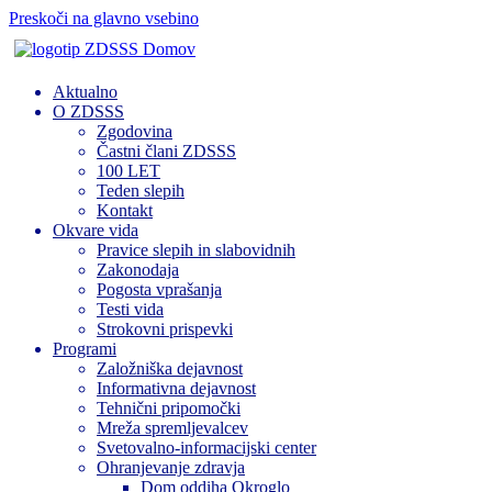
Preskoči na glavno vsebino
Domov
Aktualno
O ZDSSS
Zgodovina
Častni člani ZDSSS
100 LET
Teden slepih
Kontakt
Okvare vida
Pravice slepih in slabovidnih
Zakonodaja
Pogosta vprašanja
Testi vida
Strokovni prispevki
Programi
Založniška dejavnost
Informativna dejavnost
Tehnični pripomočki
Mreža spremljevalcev
Svetovalno-informacijski center
Ohranjevanje zdravja
Dom oddiha Okroglo