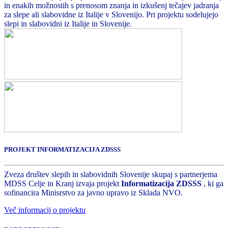
in enakih možnostih s prenosom znanja in izkušenj tečajev jadranja
za slepe ali slabovidne iz Italije v Slovenijo. Pri projektu sodelujejo
slepi in slabovidni iz Italije in Slovenije.
PROJEKT INFORMATIZACIJA ZDSSS
Zveza društev slepih in slabovidnih Slovenije skupaj s partnerjema
MDSS Celje in Kranj izvaja projekt
Informatizacija ZDSSS
, ki ga
sofinancira Minisrstvo za javno upravo iz Sklada NVO.
Več informacij o projektu