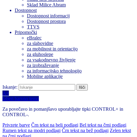
Sklad Milice Abram
Dostopnost
Dostopnost informacij
Dostopnost prostora
TTVS
Pripomočki
eBralec
za slabovidne
za mobilnost in orientacijo
za gluhoslepe
za vsakodnevno življenje
za izobraževanje
za informacijsko tehnologijo
Mobilne aplikacije
Iskanje:
A+
Izberi barvno temo
Za povečavo in pomanjšavo uporabljajte tipki CONTROL+ in
CONTROL-.
Privzete barve
Črn tekst na beli podlagi
Bel tekst na črni podlagi
Rumen tekst na modri podlagi
Črn tekst na bež podlagi
Zelen tekst
na črni podlagi