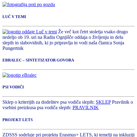
LUČ V TEMI
Že več kot četrt stoletja vsako drugo
nedeljo ob 19. uri na Radiu Ognjišče oddaja o življenju in delu
slepih in slabovidnih, ki jo pripravlja in vodi naša članica Sonja
Pungertnik
EBRALEC – SINTETIZATOR GOVORA
PSI VODIČI
Sklep o kriterijih za dodelitev psa vodiča slepih:
SKLEP
Pravilnik o
vsebini preizkusa psa vodiča slepih:
PRAVILNIK
PROJEKT LETS
ZDSSS sodeluje pri projektu Erasmus+ LETS, ki temelji na inkluziji