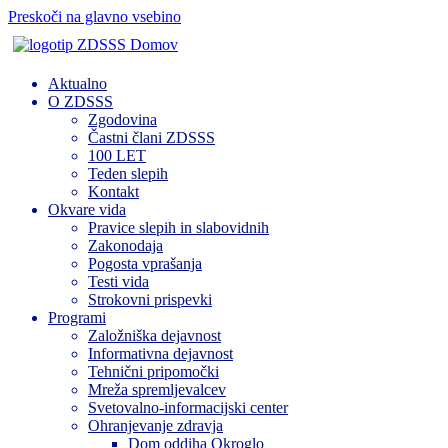
Preskoči na glavno vsebino
Domov
Aktualno
O ZDSSS
Zgodovina
Častni člani ZDSSS
100 LET
Teden slepih
Kontakt
Okvare vida
Pravice slepih in slabovidnih
Zakonodaja
Pogosta vprašanja
Testi vida
Strokovni prispevki
Programi
Založniška dejavnost
Informativna dejavnost
Tehnični pripomočki
Mreža spremljevalcev
Svetovalno-informacijski center
Ohranjevanje zdravja
Dom oddiha Okroglo