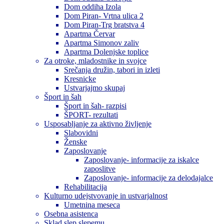
Dom oddiha Izola
Dom Piran- Vrtna ulica 2
Dom Piran-Trg bratstva 4
Apartma Červar
Apartma Simonov zaliv
Apartma Dolenjske toplice
Za otroke, mladostnike in svojce
Srečanja družin, tabori in izleti
Kresnicke
Ustvarjajmo skupaj
Šport in šah
Šport in šah- razpisi
ŠPORT- rezultati
Usposabljanje za aktivno življenje
Slabovidni
Ženske
Zaposlovanje
Zaposlovanje- informacije za iskalce
zaposlitve
Zaposlovanje- informacije za delodajalce
Rehabilitacija
Kulturno udejstvovanje in ustvarjalnost
Umetnina meseca
Osebna asistenca
Sklad slep slepemu