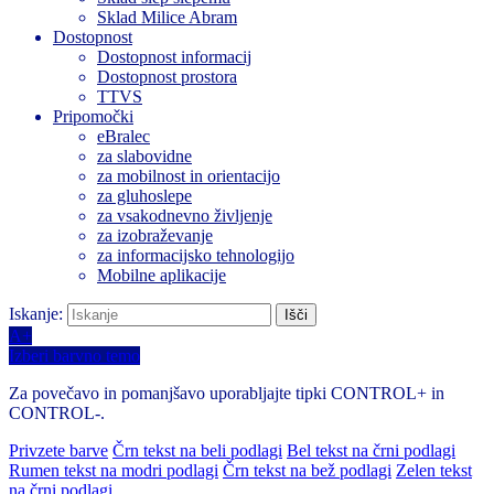
Sklad Milice Abram
Dostopnost
Dostopnost informacij
Dostopnost prostora
TTVS
Pripomočki
eBralec
za slabovidne
za mobilnost in orientacijo
za gluhoslepe
za vsakodnevno življenje
za izobraževanje
za informacijsko tehnologijo
Mobilne aplikacije
Iskanje:
A+
Izberi barvno temo
Za povečavo in pomanjšavo uporabljajte tipki CONTROL+ in
CONTROL-.
Privzete barve
Črn tekst na beli podlagi
Bel tekst na črni podlagi
Rumen tekst na modri podlagi
Črn tekst na bež podlagi
Zelen tekst
na črni podlagi