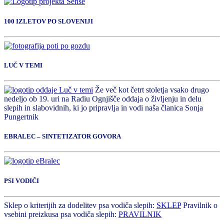
100 IZLETOV PO SLOVENIJI
LUČ V TEMI
Že več kot četrt stoletja vsako drugo
nedeljo ob 19. uri na Radiu Ognjišče oddaja o življenju in delu
slepih in slabovidnih, ki jo pripravlja in vodi naša članica Sonja
Pungertnik
EBRALEC – SINTETIZATOR GOVORA
PSI VODIČI
Sklep o kriterijih za dodelitev psa vodiča slepih:
SKLEP
Pravilnik o
vsebini preizkusa psa vodiča slepih:
PRAVILNIK