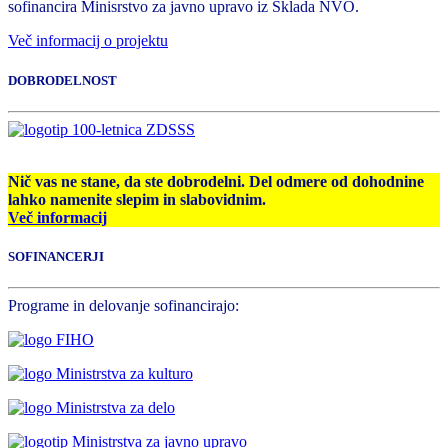
sofinancira Minisrstvo za javno upravo iz Sklada NVO.
Več informacij o projektu
DOBRODELNOST
Nič vas ne stane, da ste dobrodelni. Del odmere od dohodnine
lahko namenite slepim in slabovidnim.
Več informacij
SOFINANCERJI
Programe in delovanje sofinancirajo: