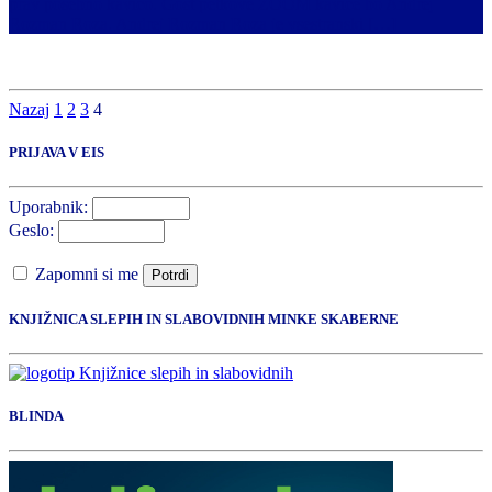
prav posebno kavico. Gost petkove ZOOM kavice bo Andrej
Rozman Roza. Andrej Rozman Roza je vsestranski […]
Nazaj
1
2
3
4
PRIJAVA V EIS
Uporabnik:
Geslo:
Zapomni si me
Potrdi
KNJIŽNICA SLEPIH IN SLABOVIDNIH MINKE SKABERNE
BLINDA