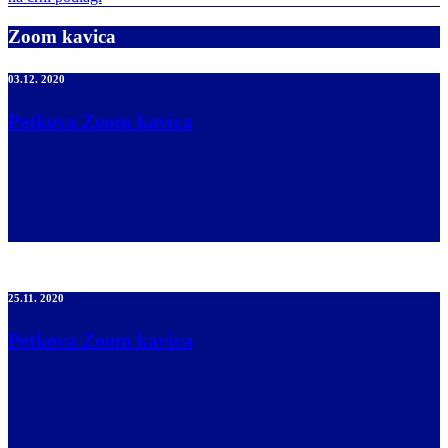
Zoom kavica
03.12. 2020
Petkova Zoom kavica
Tokratna tema Petkove Zoom kavice so pravice in ugodnosti slepih
in slabovidnih oseb – drugi del. Z nami bo gospod Brane But.
Povezoval bo Dušan Brešar Mlakar. Dobimo se v petek, 4. 12. 2020
ob 10.00. Za tiste, ki imate težave s prijavo, bo na voljo pomoč po
telefonu na številki: 01 47 00 250 […]
25.11. 2020
Petkova Zoom kavica
Upamo, da ste med korona novicami opazili, da ta teden poteka
Slovenski knjižni sejem. To je najstarejši, največji in
najpomembnejši dogodek v slovenski knjižni industriji. Za ljubitelje
literature in veselja, bomo v petek, 27. 11. 2020 ob 10.00 pripravili