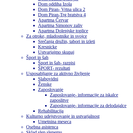
Dom oddiha Izola
Dom Piran- Vrtna ulica 2
Dom Piran-Trg bratstva 4
Apartma Červar
Apartma Simonov zaliv
Apartma Dolenjske toplice
Za otroke, mladostnike in svojce
Srečanja družin, tabori in izleti
Kresnicke
Ustvarjajmo skupaj
Šport in šah
Šport in šah- razpisi
ŠPORT- rezultati
Usposabljanje za aktivno življenje
Slabovidni
Ženske
Zaposlovanje
Zaposlovanje- informacije za iskalce
zaposlitve
Zaposlovanje- informacije za delodajalce
Rehabilitacija
Kulturno udejstvovanje in ustvarjalnost
Umetnina meseca
Osebna asistenca
Sklad slep slepemu