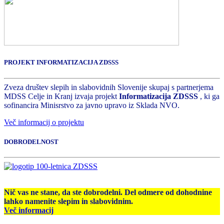
PROJEKT INFORMATIZACIJA ZDSSS
Zveza društev slepih in slabovidnih Slovenije skupaj s partnerjema
MDSS Celje in Kranj izvaja projekt
Informatizacija ZDSSS
, ki ga
sofinancira Minisrstvo za javno upravo iz Sklada NVO.
Več informacij o projektu
DOBRODELNOST
Nič vas ne stane, da ste dobrodelni. Del odmere od dohodnine
lahko namenite slepim in slabovidnim.
Več informacij