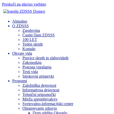
Preskoči na glavno vsebino
Domov
Aktualno
O ZDSSS
Zgodovina
Častni člani ZDSSS
100 LET
Teden slepih
Kontakt
Okvare vida
Pravice slepih in slabovidnih
Zakonodaja
Pogosta vprašanja
Testi vida
Strokovni prispevki
Programi
Založniška dejavnost
Informativna dejavnost
Tehnični pripomočki
Mreža spremljevalcev
Svetovalno-informacijski center
Ohranjevanje zdravja
Dom oddiha Okroglo