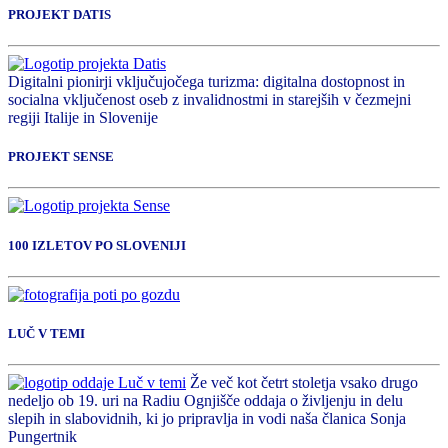
PROJEKT DATIS
Digitalni pionirji vključujočega turizma: digitalna dostopnost in
socialna vključenost oseb z invalidnostmi in starejših v čezmejni
regiji Italije in Slovenije
PROJEKT SENSE
100 IZLETOV PO SLOVENIJI
LUČ V TEMI
Že več kot četrt stoletja vsako drugo
nedeljo ob 19. uri na Radiu Ognjišče oddaja o življenju in delu
slepih in slabovidnih, ki jo pripravlja in vodi naša članica Sonja
Pungertnik