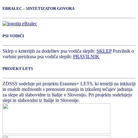
EBRALEC – SINTETIZATOR GOVORA
PSI VODIČI
Sklep o kriterijih za dodelitev psa vodiča slepih:
SKLEP
Pravilnik o
vsebini preizkusa psa vodiča slepih:
PRAVILNIK
PROJEKT LETS
ZDSSS sodeluje pri projektu Erasmus+ LETS, ki temelji na inkluziji
in enakih možnostih s prenosom znanja in izkušenj tečajev jadranja
za slepe ali slabovidne iz Italije v Slovenijo. Pri projektu sodelujejo
slepi in slabovidni iz Italije in Slovenije.