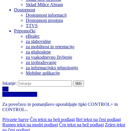
Sklad Milice Abram
Dostopnost
Dostopnost informacij
Dostopnost prostora
TTVS
Pripomočki
eBralec
za slabovidne
za mobilnost in orientacijo
za gluhoslepe
za vsakodnevno življenje
za izobraževanje
za informacijsko tehnologijo
Mobilne aplikacije
Iskanje:
A+
Izberi barvno temo
Za povečavo in pomanjšavo uporabljajte tipki CONTROL+ in
CONTROL-.
Privzete barve
Črn tekst na beli podlagi
Bel tekst na črni podlagi
Rumen tekst na modri podlagi
Črn tekst na bež podlagi
Zelen tekst
na črni podlagi