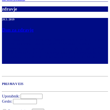
zdravje
20.5. 2019
Dan za zdravje
“Kdor vsak dan ne posveti nekaj časa svojemu zdravju, mora vsak
dan žrtvovati veliko časa za bolezen.” (Sebastian Kneipp)
Zdravstveni dom Ljubljana – Center je uporabnikom naše knjižnice
ponudil brezplačno merjenje krvnega tlaka ter krvnega sladkorja.
Meritve bodo izvajali v Knjižnici slepih in slabovidnih Minke
Skaberne v torek, 28. maja med 11.00 in 13.00. Vabljeni!
PRIJAVA V EIS
Uporabnik:
Geslo: