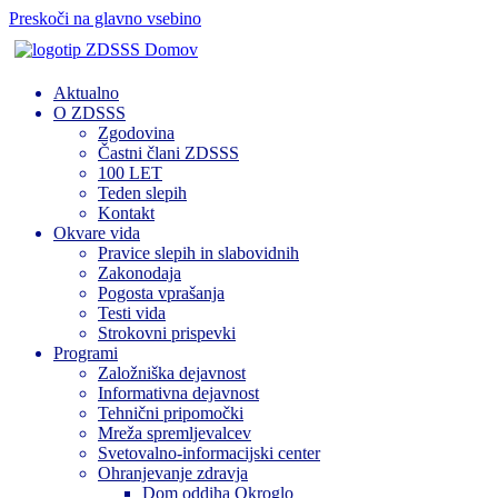
Preskoči na glavno vsebino
Domov
Aktualno
O ZDSSS
Zgodovina
Častni člani ZDSSS
100 LET
Teden slepih
Kontakt
Okvare vida
Pravice slepih in slabovidnih
Zakonodaja
Pogosta vprašanja
Testi vida
Strokovni prispevki
Programi
Založniška dejavnost
Informativna dejavnost
Tehnični pripomočki
Mreža spremljevalcev
Svetovalno-informacijski center
Ohranjevanje zdravja
Dom oddiha Okroglo