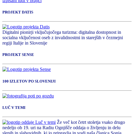
PROJEKT DATIS
Digitalni pionirji vključujočega turizma: digitalna dostopnost in
socialna vključenost oseb z invalidnostmi in starejših v čezmejni
regiji Italije in Slovenije
PROJEKT SENSE
100 IZLETOV PO SLOVENIJI
LUČ V TEMI
Že več kot četrt stoletja vsako drugo
nedeljo ob 19. uri na Radiu Ognjišče oddaja o življenju in delu
slepih in slabovidnih, ki jo pripravlja in vodi naša članica Sonja