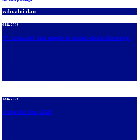
zahvalni dan
04.8. 2026
17. zahvalni dan slepih in slabovidnih Slovenije
Slepi in slabovidni vabimo na 17. zahvalni dan slepih in slabovidnih
Slovenije, ki bo v soboto, 29. avgusta 2026 v župnijski cerkvi sv.
Lenarta v Novi Cerkvi ( pri Vojniku) Program srečanja: 10.15 –
Pozdravni nagovori 10.30 – Predstavitev župnije Nova Cerkev in
tamkajšnje župnijske cerkve sv. Lenarta – domači župnik, prodekan
Alojz Vicman 11.00 […]
18.6. 2026
Zahvalni dan 2026
Obveščamo vas, da bo letošnji zahvalni dan slepih in slabovidnih
potekal v soboto, 29. avgusta, med 10. in 15. uro v Novi Cerkvi pri
Celju. Podrobnejši program vam bomo poslali naknadno. Za