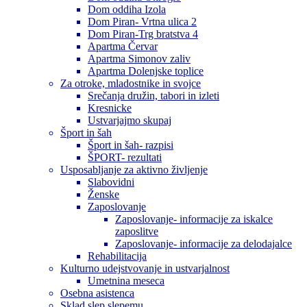
Dom oddiha Izola
Dom Piran- Vrtna ulica 2
Dom Piran-Trg bratstva 4
Apartma Červar
Apartma Simonov zaliv
Apartma Dolenjske toplice
Za otroke, mladostnike in svojce
Srečanja družin, tabori in izleti
Kresnicke
Ustvarjajmo skupaj
Šport in šah
Šport in šah- razpisi
ŠPORT- rezultati
Usposabljanje za aktivno življenje
Slabovidni
Ženske
Zaposlovanje
Zaposlovanje- informacije za iskalce
zaposlitve
Zaposlovanje- informacije za delodajalce
Rehabilitacija
Kulturno udejstvovanje in ustvarjalnost
Umetnina meseca
Osebna asistenca
Sklad slep slepemu