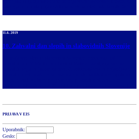
gorenjske in ljubljanske člane bo organiziran avtobusni prevoz, za
katerega bo zbirala prijave Albina Krek na telefonski številki 041 48
15 47.
11.6. 2019
10. Zahvalni dan slepih in slabovidnih Slovenije
25. maja smo slepi in slabovidni Slovenije praznovali naš 10.
zahvalni dan. V Mariboru v baziliki Matere Usmiljenja smo se
zahvalili Bogu in ljudem za pomoč, velikodušnost in prijateljstvo.
Zahvalno sveto mašo je daroval mariborski nadškof metropolit msgr
Alojzij Cvikl. Kulturni program smo povezali z bl. Antonom
Martinom Slomškom ob 20. obletnici proglasitve za blaženega. […]
PRIJAVA V EIS
Uporabnik:
Geslo: