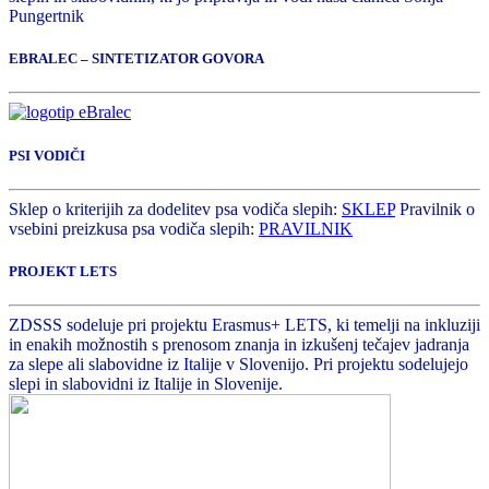
Pungertnik
EBRALEC – SINTETIZATOR GOVORA
PSI VODIČI
Sklep o kriterijih za dodelitev psa vodiča slepih:
SKLEP
Pravilnik o
vsebini preizkusa psa vodiča slepih:
PRAVILNIK
PROJEKT LETS
ZDSSS sodeluje pri projektu Erasmus+ LETS, ki temelji na inkluziji
in enakih možnostih s prenosom znanja in izkušenj tečajev jadranja
za slepe ali slabovidne iz Italije v Slovenijo. Pri projektu sodelujejo
slepi in slabovidni iz Italije in Slovenije.