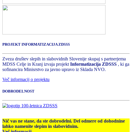
PROJEKT INFORMATIZACIJA ZDSSS
Zveza društev slepih in slabovidnih Slovenije skupaj s partnerjema
MDSS Celje in Kranj izvaja projekt
Informatizacija ZDSSS
, ki ga
sofinancira Minisrstvo za javno upravo iz Sklada NVO.
Več informacij o projektu
DOBRODELNOST
Nič vas ne stane, da ste dobrodelni. Del odmere od dohodnine
lahko namenite slepim in slabovidnim.
Več informacij