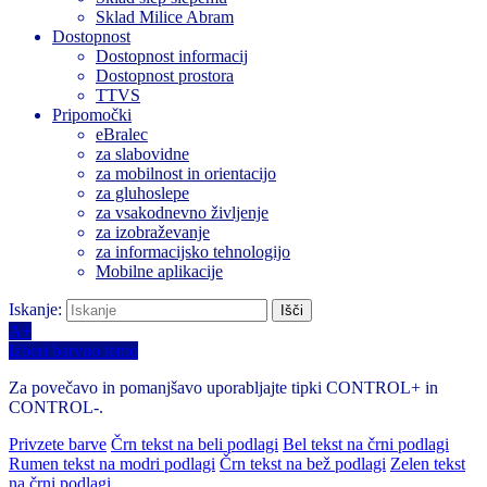
Sklad Milice Abram
Dostopnost
Dostopnost informacij
Dostopnost prostora
TTVS
Pripomočki
eBralec
za slabovidne
za mobilnost in orientacijo
za gluhoslepe
za vsakodnevno življenje
za izobraževanje
za informacijsko tehnologijo
Mobilne aplikacije
Iskanje:
A+
Izberi barvno temo
Za povečavo in pomanjšavo uporabljajte tipki CONTROL+ in
CONTROL-.
Privzete barve
Črn tekst na beli podlagi
Bel tekst na črni podlagi
Rumen tekst na modri podlagi
Črn tekst na bež podlagi
Zelen tekst
na črni podlagi