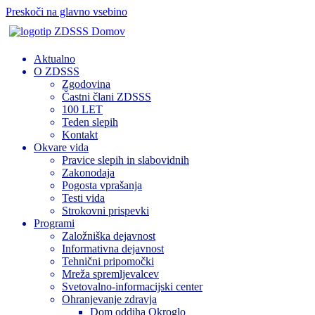
Preskoči na glavno vsebino
Domov
Aktualno
O ZDSSS
Zgodovina
Častni člani ZDSSS
100 LET
Teden slepih
Kontakt
Okvare vida
Pravice slepih in slabovidnih
Zakonodaja
Pogosta vprašanja
Testi vida
Strokovni prispevki
Programi
Založniška dejavnost
Informativna dejavnost
Tehnični pripomočki
Mreža spremljevalcev
Svetovalno-informacijski center
Ohranjevanje zdravja
Dom oddiha Okroglo