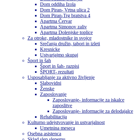
Dom oddiha Izola
Dom Piran- Vrtna ulica 2
Dom Piran-Trg bratstva 4
Apartma Červar
Apartma Simonov zaliv
Apartma Dolenjske toplice
Za otroke, mladostnike in svojce
Srečanja družin, tabori in izleti
Kresnicke
Ustvarjajmo skupaj
Šport in šah
Šport in šah- razpisi
ŠPORT- rezultati
Usposabljanje za aktivno življenje
Slabovidni
Ženske
Zaposlovanje
Zaposlovanje- informacije za iskalce
zaposlitve
Zaposlovanje- informacije za delodajalce
Rehabilitacija
Kulturno udejstvovanje in ustvarjalnost
Umetnina meseca
Osebna asistenca
Sklad slep slepemu