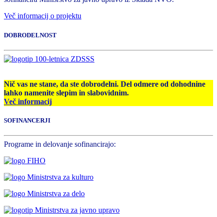
Več informacij o projektu
DOBRODELNOST
Nič vas ne stane, da ste dobrodelni. Del odmere od dohodnine
lahko namenite slepim in slabovidnim.
Več informacij
SOFINANCERJI
Programe in delovanje sofinancirajo: