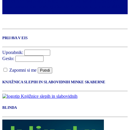
Škrateljnovi hiši domuje Muzej slovenskih filmskih igralcev ter
stalna razstava znamenite igralke Ide Kravanja, ki je z umetniškim
imenom Ita Rina zaslovela kot zvezda […]
PRIJAVA V EIS
Uporabnik:
Geslo:
Zapomni si me
Potrdi
KNJIŽNICA SLEPIH IN SLABOVIDNIH MINKE SKABERNE
BLINDA