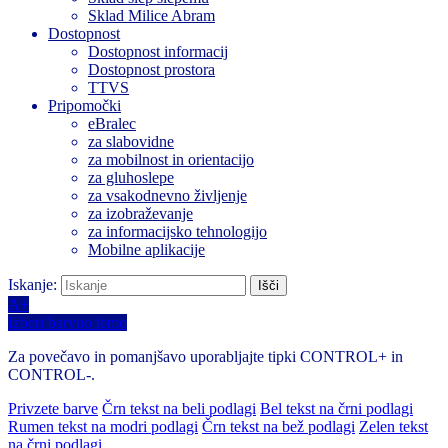
Sklad Milice Abram
Dostopnost
Dostopnost informacij
Dostopnost prostora
TTVS
Pripomočki
eBralec
za slabovidne
za mobilnost in orientacijo
za gluhoslepe
za vsakodnevno življenje
za izobraževanje
za informacijsko tehnologijo
Mobilne aplikacije
Iskanje:
A+
Izberi barvno temo
Za povečavo in pomanjšavo uporabljajte tipki CONTROL+ in
CONTROL-.
Privzete barve
Črn tekst na beli podlagi
Bel tekst na črni podlagi
Rumen tekst na modri podlagi
Črn tekst na bež podlagi
Zelen tekst
na črni podlagi