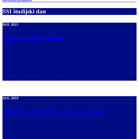
SSI študijski dan
20.9. 2021
Vabilo na študijski dan
SSI – slepi in slabovidni intelektualci v ZDSSS vas po dolgem času
spet vljudno vabimo na študijski dan SSI v Mestni muzej Ljubljana,
odkoder se bomo najprej ob strokovnem vodenju sprehodili »po
kongresni Ljubljani« – po današnjih ulicah in trgih – prizoriščih in
poteh ljubljanskega kongresa, nato pa pod strokovnim vodstvom
obiskali še razstavo: »Rdeče […]
10.6. 2019
Odkrijmo skriti Kras – Kras je krasen
V soboto, 8.junija 2019 je potekal celodnevni študijski dan SSI
(slepi in slabovidni intelektualci) z naslovom »Odkrijmo skriti Kras
– Kras je krasen«. Pod povečevalno steklo smo vzeli Divačo, kjer v