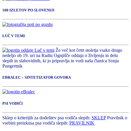
100 IZLETOV PO SLOVENIJI
LUČ V TEMI
Že več kot četrt stoletja vsako drugo
nedeljo ob 19. uri na Radiu Ognjišče oddaja o življenju in delu
slepih in slabovidnih, ki jo pripravlja in vodi naša članica Sonja
Pungertnik
EBRALEC – SINTETIZATOR GOVORA
PSI VODIČI
Sklep o kriterijih za dodelitev psa vodiča slepih:
SKLEP
Pravilnik o
vsebini preizkusa psa vodiča slepih:
PRAVILNIK