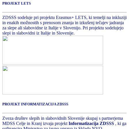
PROJEKT LETS
ZDSSS sodeluje pri projektu Erasmus+ LETS, ki temelji na inkluziji
in enakih možnostih s prenosom znanja in izkušenj tečajev jadranja
za slepe ali slabovidne iz Italije v Slovenijo. Pri projektu sodelujejo
slepi in slabovidni iz Italije in Slovenije.
PROJEKT INFORMATIZACIJA ZDSSS
Zveza društev slepih in slabovidnih Slovenije skupaj s partnerjema
MDSS Celje in Kranj izvaja projekt
Informatizacija ZDSSS
, ki ga
sofinancira Minisrstvo za javno upravo iz Sklada NVO.