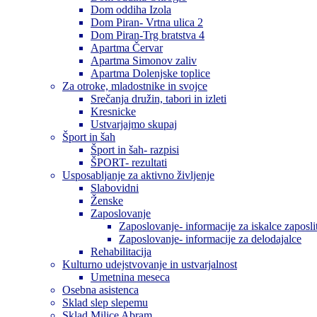
Dom oddiha Izola
Dom Piran- Vrtna ulica 2
Dom Piran-Trg bratstva 4
Apartma Červar
Apartma Simonov zaliv
Apartma Dolenjske toplice
Za otroke, mladostnike in svojce
Srečanja družin, tabori in izleti
Kresnicke
Ustvarjajmo skupaj
Šport in šah
Šport in šah- razpisi
ŠPORT- rezultati
Usposabljanje za aktivno življenje
Slabovidni
Ženske
Zaposlovanje
Zaposlovanje- informacije za iskalce zaposli
Zaposlovanje- informacije za delodajalce
Rehabilitacija
Kulturno udejstvovanje in ustvarjalnost
Umetnina meseca
Osebna asistenca
Sklad slep slepemu
Sklad Milice Abram