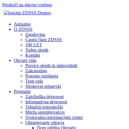
Preskoči na glavno vsebino
Domov
Aktualno
O ZDSSS
Zgodovina
Častni člani ZDSSS
100 LET
Teden slepih
Kontakt
Okvare vida
Pravice slepih in slabovidnih
Zakonodaja
Pogosta vprašanja
Testi vida
Strokovni prispevki
Programi
Založniška dejavnost
Informativna dejavnost
Tehnični pripomočki
Mreža spremljevalcev
Svetovalno-informacijski center
Ohranjevanje zdravja
Dom oddiha Okroglo