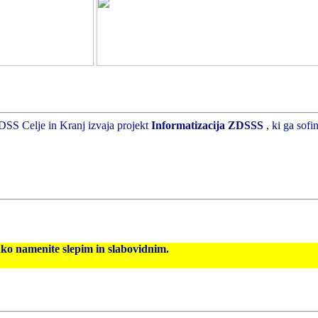
DSS Celje in Kranj izvaja projekt
Informatizacija ZDSSS
, ki ga sof
hko namenite slepim in slabovidnim.