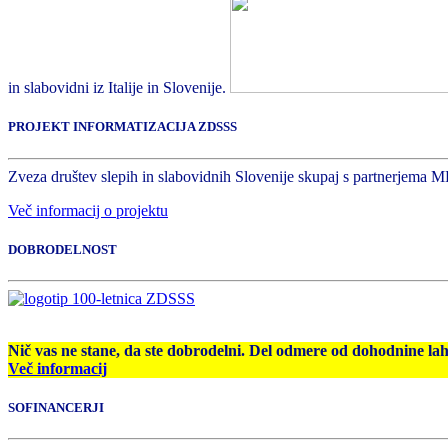
in slabovidni iz Italije in Slovenije.
PROJEKT INFORMATIZACIJA ZDSSS
Zveza društev slepih in slabovidnih Slovenije skupaj s partnerjema M
Več informacij o projektu
DOBRODELNOST
Nič vas ne stane, da ste dobrodelni. Del odmere od dohodnine la
Več informacij
SOFINANCERJI