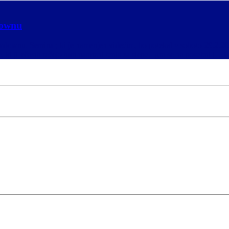
downu
howdownu. Seminar, ki je namenjen videčim, bo potekal v soboto 29.2.
ki ji včasih rečejo tudi namizni tenis za slepe. Igra se na posebni […]