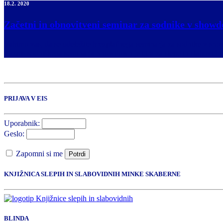
18.2. 2020
Začetni in obnovitveni seminar za sodnike v show
Vabimo vas, da se udeležite brezplačnega seminarja za sodnike v s
Razpis sodniškega seminarja Showdown je igra za slepe in slabovidne, 
PRIJAVA V EIS
Uporabnik:
Geslo:
Zapomni si me
Potrdi
KNJIŽNICA SLEPIH IN SLABOVIDNIH MINKE SKABERNE
BLINDA