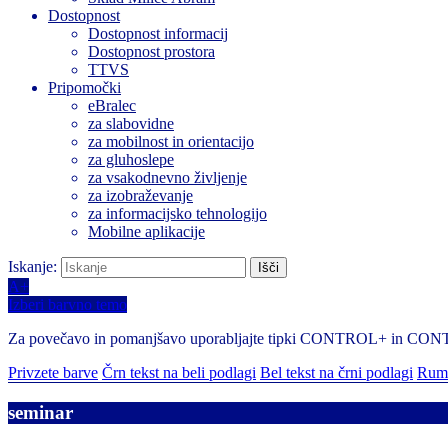
Dostopnost
Dostopnost informacij
Dostopnost prostora
TTVS
Pripomočki
eBralec
za slabovidne
za mobilnost in orientacijo
za gluhoslepe
za vsakodnevno življenje
za izobraževanje
za informacijsko tehnologijo
Mobilne aplikacije
Iskanje:
A+
Izberi barvno temo
Za povečavo in pomanjšavo uporabljajte tipki CONTROL+ in CO
Privzete barve
Črn tekst na beli podlagi
Bel tekst na črni podlagi
Rume
seminar