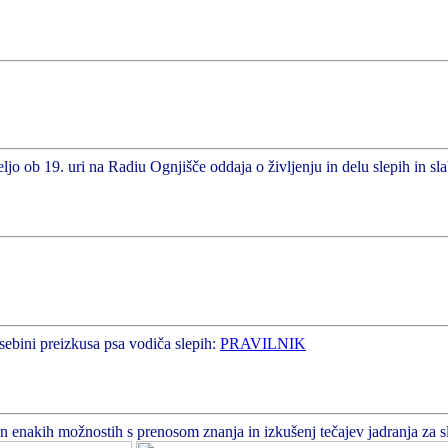
ljo ob 19. uri na Radiu Ognjišče oddaja o življenju in delu slepih in sl
sebini preizkusa psa vodiča slepih:
PRAVILNIK
enakih možnostih s prenosom znanja in izkušenj tečajev jadranja za slepe