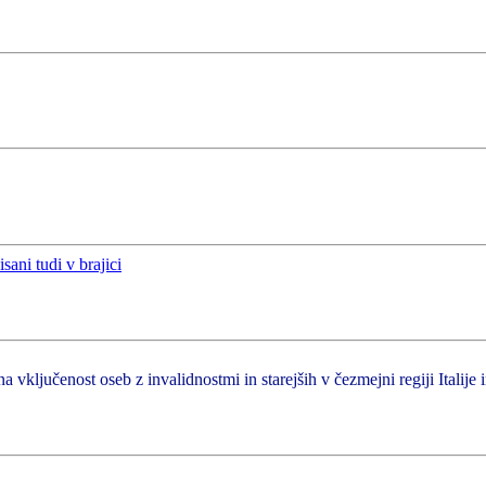
a vključenost oseb z invalidnostmi in starejših v čezmejni regiji Italije 