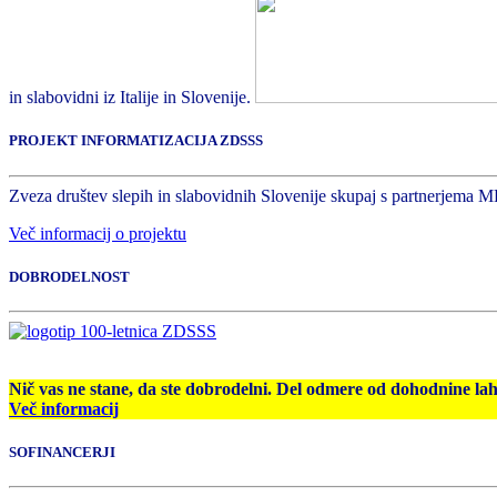
in slabovidni iz Italije in Slovenije.
PROJEKT INFORMATIZACIJA ZDSSS
Zveza društev slepih in slabovidnih Slovenije skupaj s partnerjema M
Več informacij o projektu
DOBRODELNOST
Nič vas ne stane, da ste dobrodelni. Del odmere od dohodnine la
Več informacij
SOFINANCERJI