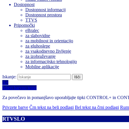
Dostopnost
Dostopnost informacij
Dostopnost prostora
TTVS
Pripomočki
eBralec
za slabovidne
za mobilnost in orientacijo
za gluhoslepe
za vsakodnevno življenje
za izobraževanje
za informacijsko tehnologijo
Mobilne aplikacije
Iskanje:
A+
Izberi barvno temo
Za povečavo in pomanjšavo uporabljajte tipki CONTROL+ in CO
Privzete barve
Črn tekst na beli podlagi
Bel tekst na črni podlagi
Rume
RTVSLO