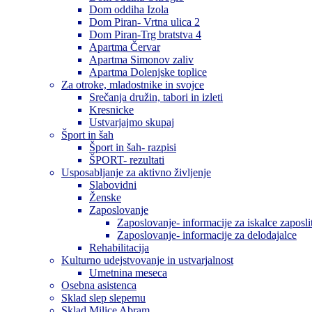
Dom oddiha Izola
Dom Piran- Vrtna ulica 2
Dom Piran-Trg bratstva 4
Apartma Červar
Apartma Simonov zaliv
Apartma Dolenjske toplice
Za otroke, mladostnike in svojce
Srečanja družin, tabori in izleti
Kresnicke
Ustvarjajmo skupaj
Šport in šah
Šport in šah- razpisi
ŠPORT- rezultati
Usposabljanje za aktivno življenje
Slabovidni
Ženske
Zaposlovanje
Zaposlovanje- informacije za iskalce zaposli
Zaposlovanje- informacije za delodajalce
Rehabilitacija
Kulturno udejstvovanje in ustvarjalnost
Umetnina meseca
Osebna asistenca
Sklad slep slepemu
Sklad Milice Abram