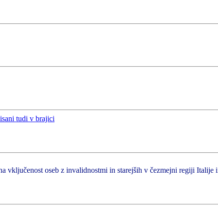
a vključenost oseb z invalidnostmi in starejših v čezmejni regiji Italije 