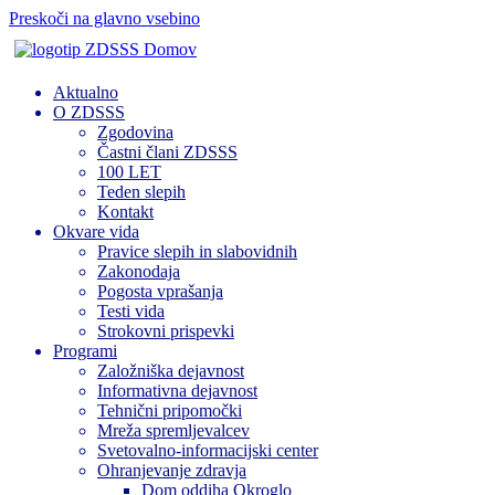
Preskoči na glavno vsebino
Domov
Aktualno
O ZDSSS
Zgodovina
Častni člani ZDSSS
100 LET
Teden slepih
Kontakt
Okvare vida
Pravice slepih in slabovidnih
Zakonodaja
Pogosta vprašanja
Testi vida
Strokovni prispevki
Programi
Založniška dejavnost
Informativna dejavnost
Tehnični pripomočki
Mreža spremljevalcev
Svetovalno-informacijski center
Ohranjevanje zdravja
Dom oddiha Okroglo