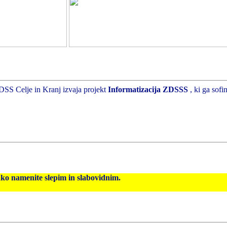
DSS Celje in Kranj izvaja projekt
Informatizacija ZDSSS
, ki ga sof
hko namenite slepim in slabovidnim.