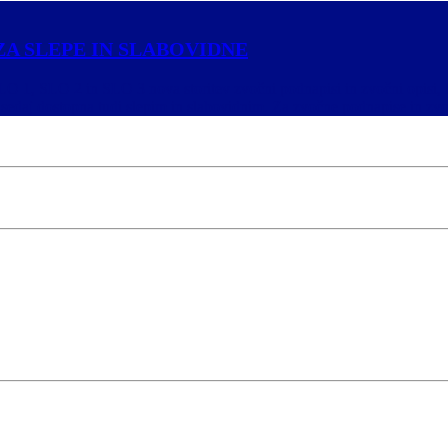
ZA SLEPE IN SLABOVIDNE
SLO 1, SLO 2 in SLO 3 nova storitev zvočni podnapisi in zvočni opisi, 
 sedaj dostopna tudi slepim in slabovidnim. Za zvočne podnapise in zvo