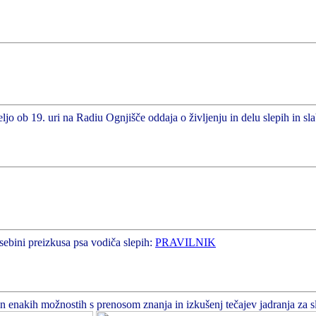
ljo ob 19. uri na Radiu Ognjišče oddaja o življenju in delu slepih in sl
sebini preizkusa psa vodiča slepih:
PRAVILNIK
enakih možnostih s prenosom znanja in izkušenj tečajev jadranja za slepe