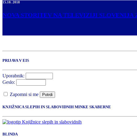
15.10. 2018
NOVA STORITEV NA TELEVIZIJI SLOVENIJA 
Od danes, 15.10.2018, naprej je na voljo na televizijskih programih 
vsebina v dnevnoinformativnih oddajah je s storitvijo govorne sinteze
PRIJAVA V EIS
Uporabnik:
Geslo:
Zapomni si me
Potrdi
KNJIŽNICA SLEPIH IN SLABOVIDNIH MINKE SKABERNE
BLINDA