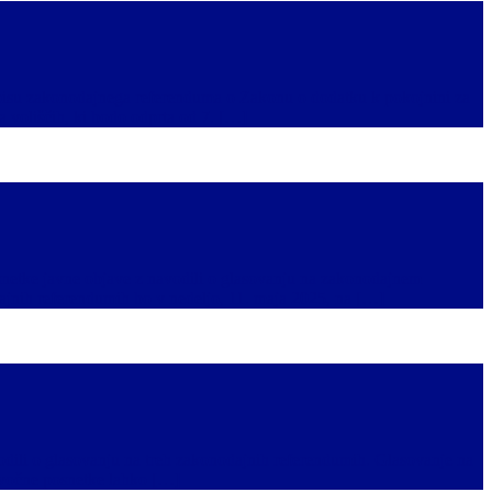
azpisu zakonodajnega referenduma o Zakonu o dodatku k pokojnini za
voliščih, ki bodo odprta od 7. […]
snetke javne objave z navodili o glasovanju na zakonodajnem
nih referendumih bo v nedeljo, 11. maja 2025, na […]
odili o glasovanju na treh zakonodajnih referendumih. Glasovanje na
 zvočne posnetke lahko […]