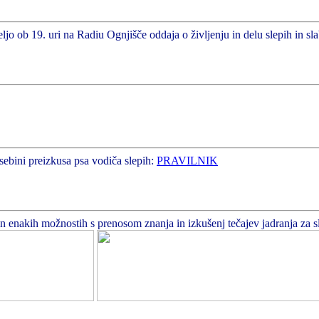
ljo ob 19. uri na Radiu Ognjišče oddaja o življenju in delu slepih in sl
sebini preizkusa psa vodiča slepih:
PRAVILNIK
enakih možnostih s prenosom znanja in izkušenj tečajev jadranja za slepe