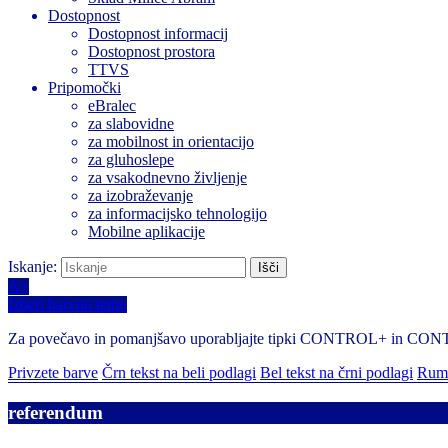
Dostopnost
Dostopnost informacij
Dostopnost prostora
TTVS
Pripomočki
eBralec
za slabovidne
za mobilnost in orientacijo
za gluhoslepe
za vsakodnevno življenje
za izobraževanje
za informacijsko tehnologijo
Mobilne aplikacije
Iskanje:
A+
Izberi barvno temo
Za povečavo in pomanjšavo uporabljajte tipki CONTROL+ in CO
Privzete barve
Črn tekst na beli podlagi
Bel tekst na črni podlagi
Rume
referendum