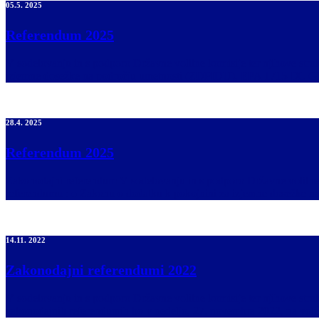
05.5. 2025
Referendum 2025
V sodelovanju in s podporo Državne volilne komisije ter njihove st
izjemne dosežke na področju umetnosti (ZDPIDU), EPA 1715-IX. Glaso
28.4. 2025
Referendum 2025
Zakonodajni referendum V sodelovanju in s podporo Državne volilne 
referendumu : o Zakonu o dodatku k pokojnini za izjemne dosežke n
14.11. 2022
Zakonodajni referendumi 2022
V sodelovanju in s podporo Državne volilne komisije ter njihove str
zakonodajnih referendumih bo v nedeljo, 27. novembra 2022, na voliš