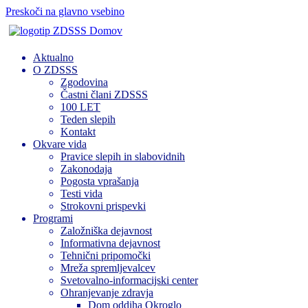
Preskoči na glavno vsebino
Domov
Aktualno
O ZDSSS
Zgodovina
Častni člani ZDSSS
100 LET
Teden slepih
Kontakt
Okvare vida
Pravice slepih in slabovidnih
Zakonodaja
Pogosta vprašanja
Testi vida
Strokovni prispevki
Programi
Založniška dejavnost
Informativna dejavnost
Tehnični pripomočki
Mreža spremljevalcev
Svetovalno-informacijski center
Ohranjevanje zdravja
Dom oddiha Okroglo