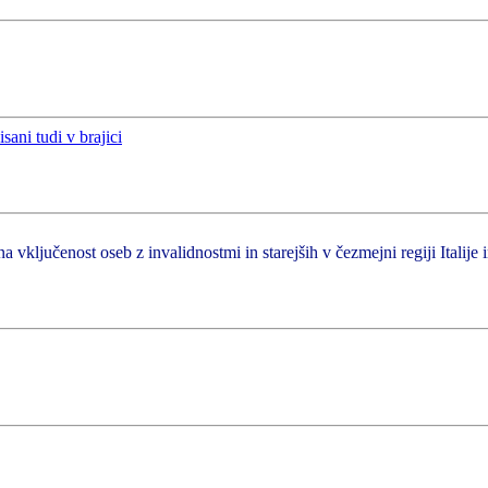
a vključenost oseb z invalidnostmi in starejših v čezmejni regiji Italije 