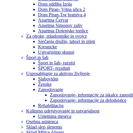
Dom oddiha Izola
Dom Piran- Vrtna ulica 2
Dom Piran-Trg bratstva 4
Apartma Červar
Apartma Simonov zaliv
Apartma Dolenjske toplice
Za otroke, mladostnike in svojce
Srečanja družin, tabori in izleti
Kresnicke
Ustvarjajmo skupaj
Šport in šah
Šport in šah- razpisi
ŠPORT- rezultati
Usposabljanje za aktivno življenje
Slabovidni
Ženske
Zaposlovanje
Zaposlovanje- informacije za iskalce zaposli
Zaposlovanje- informacije za delodajalce
Rehabilitacija
Kulturno udejstvovanje in ustvarjalnost
Umetnina meseca
Osebna asistenca
Sklad slep slepemu
Sklad Milice Abram