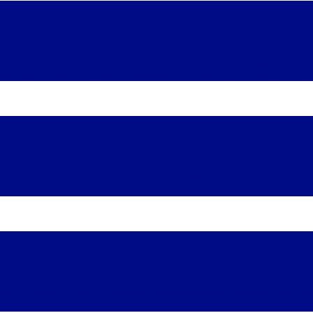
rokovne službe, je ZDSSS pripravila zvočne posnetke javne objave o r
vanje na zakonodajnih referendumih bo v nedeljo, 11. maja 2025, na 
komisije ter njihove strokovne službe, je ZDSSS pripravila zvočne po
a področju umetnosti (ZDPIDU), EPA 1715-IX Glasovanje na zakonodaj
okovne službe, je ZDSSS pripravila zvočne posnetke javne objave z nav
čih, ki bodo odprta od 7. do 19. ure. Več informacij o referendum ter