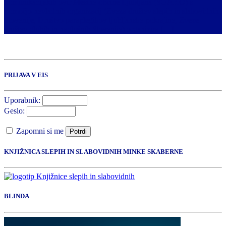
komunikacijskih ovir Mestne občine Ljubljana (SOAKO) s
pomočjo nevladnih organizacij (Zveza društev slepih in slabovidnih
Slovenije, Društvo paraplegikov ljubljanske pokrajine, Zveze
društev gluhih in naglušnih Slovenije) organizira […]
PRIJAVA V EIS
Uporabnik:
Geslo:
Zapomni si me
Potrdi
KNJIŽNICA SLEPIH IN SLABOVIDNIH MINKE SKABERNE
BLINDA