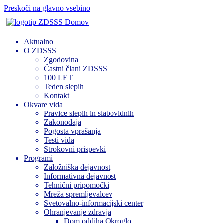
Preskoči na glavno vsebino
Domov
Aktualno
O ZDSSS
Zgodovina
Častni člani ZDSSS
100 LET
Teden slepih
Kontakt
Okvare vida
Pravice slepih in slabovidnih
Zakonodaja
Pogosta vprašanja
Testi vida
Strokovni prispevki
Programi
Založniška dejavnost
Informativna dejavnost
Tehnični pripomočki
Mreža spremljevalcev
Svetovalno-informacijski center
Ohranjevanje zdravja
Dom oddiha Okroglo