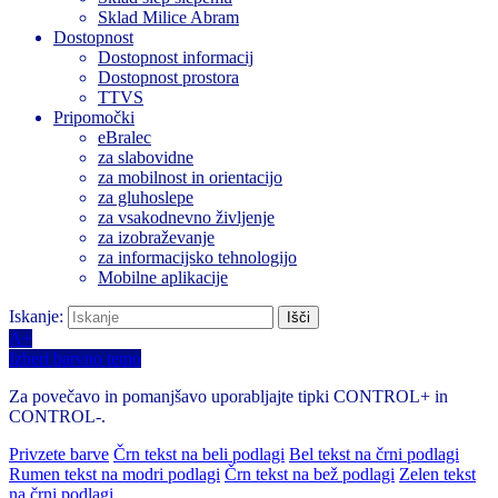
Sklad Milice Abram
Dostopnost
Dostopnost informacij
Dostopnost prostora
TTVS
Pripomočki
eBralec
za slabovidne
za mobilnost in orientacijo
za gluhoslepe
za vsakodnevno življenje
za izobraževanje
za informacijsko tehnologijo
Mobilne aplikacije
Iskanje:
A+
Izberi barvno temo
Za povečavo in pomanjšavo uporabljajte tipki CONTROL+ in
CONTROL-.
Privzete barve
Črn tekst na beli podlagi
Bel tekst na črni podlagi
Rumen tekst na modri podlagi
Črn tekst na bež podlagi
Zelen tekst
na črni podlagi