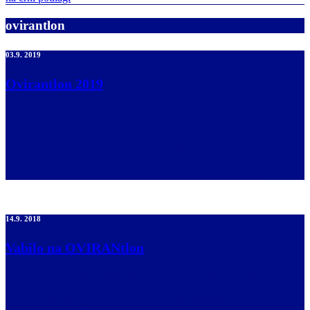
ovirantlon
03.9. 2019
Ovirantlon 2019
Vabimo vas, da se nam pridružite na OVIRANtlonu, ki se bo odvijal
19.9.2019 med 10.00 in 17.00 uro na Kongresnem trgu.
OVIRANtlon je triatlon z ovirami, s katerimi se osebe z oviranostmi
srečujejo v vsakdanjem življenju. Dogodek organizira Svet za
odpravljanje arhitekturnih in komunikacijskih ovir Mestne občine
Ljubljana (SOAKO) skupaj z Zvezo društev slepih in […]
14.9. 2018
Vabilo na OVIRANtlon
V okviru Evropskega tedna mobilnosti Vas vljudno vabimo na
OVIRANtlon v ponedeljek, 17. septembra 2018, od 10. do 17. ure,
na Kongresnem trgu. Svet za odpravljanje arhitekturnih in