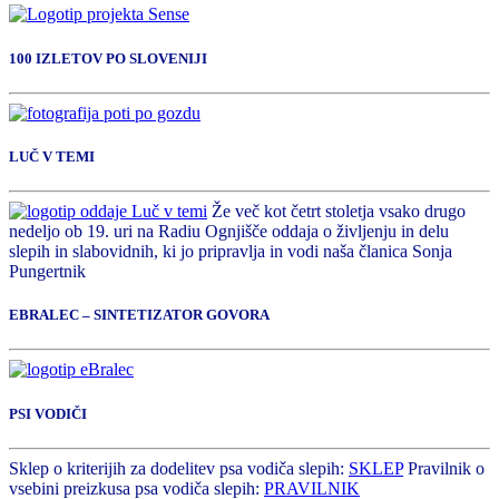
100 IZLETOV PO SLOVENIJI
LUČ V TEMI
Že več kot četrt stoletja vsako drugo
nedeljo ob 19. uri na Radiu Ognjišče oddaja o življenju in delu
slepih in slabovidnih, ki jo pripravlja in vodi naša članica Sonja
Pungertnik
EBRALEC – SINTETIZATOR GOVORA
PSI VODIČI
Sklep o kriterijih za dodelitev psa vodiča slepih:
SKLEP
Pravilnik o
vsebini preizkusa psa vodiča slepih:
PRAVILNIK