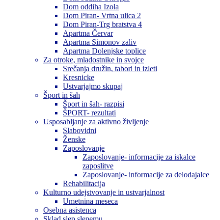
Dom oddiha Izola
Dom Piran- Vrtna ulica 2
Dom Piran-Trg bratstva 4
Apartma Červar
Apartma Simonov zaliv
Apartma Dolenjske toplice
Za otroke, mladostnike in svojce
Srečanja družin, tabori in izleti
Kresnicke
Ustvarjajmo skupaj
Šport in šah
Šport in šah- razpisi
ŠPORT- rezultati
Usposabljanje za aktivno življenje
Slabovidni
Ženske
Zaposlovanje
Zaposlovanje- informacije za iskalce
zaposlitve
Zaposlovanje- informacije za delodajalce
Rehabilitacija
Kulturno udejstvovanje in ustvarjalnost
Umetnina meseca
Osebna asistenca
Sklad slep slepemu