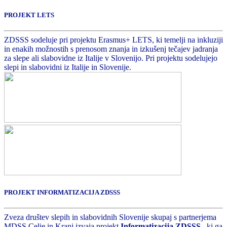
PROJEKT LETS
ZDSSS sodeluje pri projektu Erasmus+ LETS, ki temelji na inkluziji
in enakih možnostih s prenosom znanja in izkušenj tečajev jadranja
za slepe ali slabovidne iz Italije v Slovenijo. Pri projektu sodelujejo
slepi in slabovidni iz Italije in Slovenije.
PROJEKT INFORMATIZACIJA ZDSSS
Zveza društev slepih in slabovidnih Slovenije skupaj s partnerjema
MDSS Celje in Kranj izvaja projekt
Informatizacija ZDSSS
, ki ga