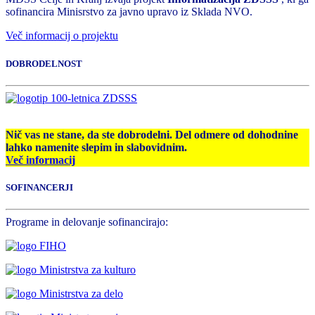
sofinancira Minisrstvo za javno upravo iz Sklada NVO.
Več informacij o projektu
DOBRODELNOST
Nič vas ne stane, da ste dobrodelni. Del odmere od dohodnine
lahko namenite slepim in slabovidnim.
Več informacij
SOFINANCERJI
Programe in delovanje sofinancirajo: