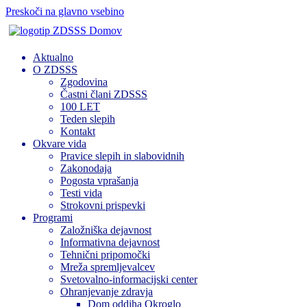
Preskoči na glavno vsebino
Domov
Aktualno
O ZDSSS
Zgodovina
Častni člani ZDSSS
100 LET
Teden slepih
Kontakt
Okvare vida
Pravice slepih in slabovidnih
Zakonodaja
Pogosta vprašanja
Testi vida
Strokovni prispevki
Programi
Založniška dejavnost
Informativna dejavnost
Tehnični pripomočki
Mreža spremljevalcev
Svetovalno-informacijski center
Ohranjevanje zdravja
Dom oddiha Okroglo