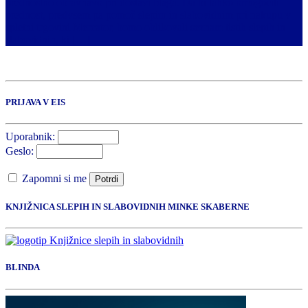
prednostno obravnavo pri dostavi blaga. Da bi lahko omogočili
prednost, predvsem pa pomoč slepim in slabovidnim pri nakupu v
spletni trgovini Mercator, bomo oblikovali seznam tistih slepih in
slabovidnih, ki […]
PRIJAVA V EIS
Uporabnik:
Geslo:
Zapomni si me
Potrdi
KNJIŽNICA SLEPIH IN SLABOVIDNIH MINKE SKABERNE
BLINDA