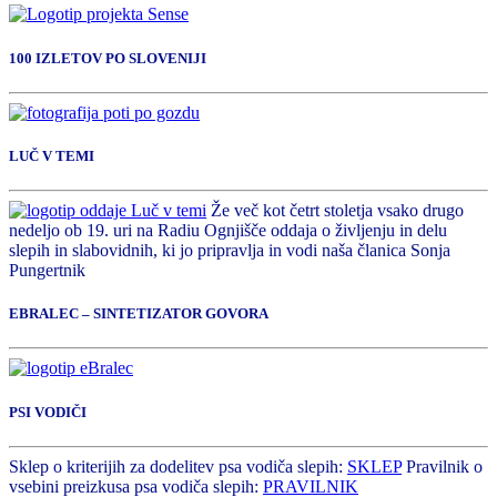
100 IZLETOV PO SLOVENIJI
LUČ V TEMI
Že več kot četrt stoletja vsako drugo
nedeljo ob 19. uri na Radiu Ognjišče oddaja o življenju in delu
slepih in slabovidnih, ki jo pripravlja in vodi naša članica Sonja
Pungertnik
EBRALEC – SINTETIZATOR GOVORA
PSI VODIČI
Sklep o kriterijih za dodelitev psa vodiča slepih:
SKLEP
Pravilnik o
vsebini preizkusa psa vodiča slepih:
PRAVILNIK