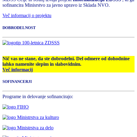
sofinancira Minisrstvo za javno upravo iz Sklada NVO.
Več informacij o projektu
DOBRODELNOST
Nič vas ne stane, da ste dobrodelni. Del odmere od dohodnine
lahko namenite slepim in slabovidnim.
Več informacij
SOFINANCERJI
Programe in delovanje sofinancirajo: