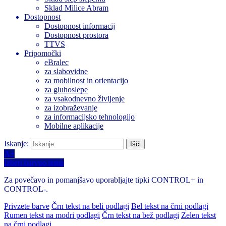
Sklad Milice Abram
Dostopnost
Dostopnost informacij
Dostopnost prostora
TTVS
Pripomočki
eBralec
za slabovidne
za mobilnost in orientacijo
za gluhoslepe
za vsakodnevno življenje
za izobraževanje
za informacijsko tehnologijo
Mobilne aplikacije
Iskanje:
A+
Izberi barvno temo
Za povečavo in pomanjšavo uporabljajte tipki CONTROL+ in
CONTROL-.
Privzete barve
Črn tekst na beli podlagi
Bel tekst na črni podlagi
Rumen tekst na modri podlagi
Črn tekst na bež podlagi
Zelen tekst
na črni podlagi