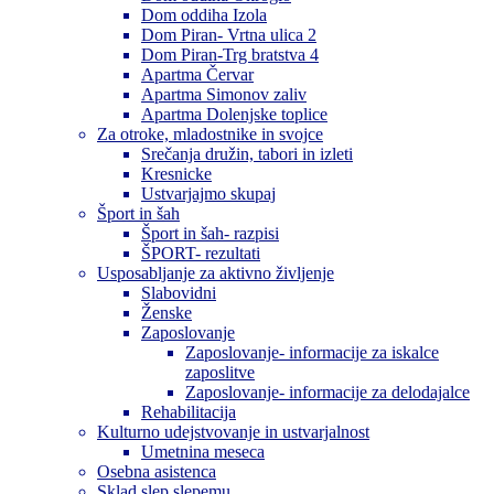
Dom oddiha Izola
Dom Piran- Vrtna ulica 2
Dom Piran-Trg bratstva 4
Apartma Červar
Apartma Simonov zaliv
Apartma Dolenjske toplice
Za otroke, mladostnike in svojce
Srečanja družin, tabori in izleti
Kresnicke
Ustvarjajmo skupaj
Šport in šah
Šport in šah- razpisi
ŠPORT- rezultati
Usposabljanje za aktivno življenje
Slabovidni
Ženske
Zaposlovanje
Zaposlovanje- informacije za iskalce
zaposlitve
Zaposlovanje- informacije za delodajalce
Rehabilitacija
Kulturno udejstvovanje in ustvarjalnost
Umetnina meseca
Osebna asistenca
Sklad slep slepemu