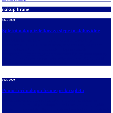
nakup hrane
18.5. 2020
Spletni nakup izdelkov za slepe in slabovidne
V preteklih tednih, ko so bili ukrepi zaradi zajezitve širjenja
koronavirusa COVID-19 na vrhuncu, se je izkazalo, da je eden
večjih izzivov s katerim so se soočali slepi in slabovidni
nakupovanje. Spletne trgovine z osnovnimi življenjskimi artikli so
bile zaradi preobremenjenosti zelo težko dostopne. Z željo, da bi
omogočili varno nakupovanje prek spleta tudi slepim […]
16.4. 2020
Pomoč pri nakupu hrane preko spleta
Največji slovenski trgovec Mercator je pripravljen slepim in
slabovidnim pomagati pri nakupu hrane in osnovnih življenjskih
potrebščin preko spleta. Slepim in slabovidnim bodo omogočili tudi