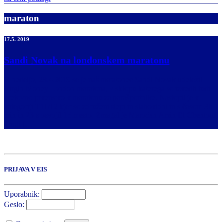
maraton
17.5. 2019
Sandi Novak na londonskem maratonu
V nedeljo, 28.4.2019 se je naš maratonec Sandi Novak udeležil
Virgin Money London maratona, v sklopu katerega so izvedli tudi
svetovno prvenstvo v maratonu za parašportnike. Nastopil je v
kategoriji T11/12 kjer so združeni slepi in slabovidni in s časom 3h 1
min in 23 s osvojil 15.mesto. Zmagal je Maročan Amin El Chentouf,
drugi […]
PRIJAVA V EIS
Uporabnik:
Geslo: