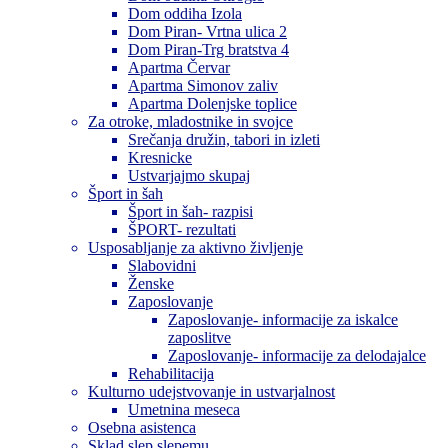
Dom oddiha Izola
Dom Piran- Vrtna ulica 2
Dom Piran-Trg bratstva 4
Apartma Červar
Apartma Simonov zaliv
Apartma Dolenjske toplice
Za otroke, mladostnike in svojce
Srečanja družin, tabori in izleti
Kresnicke
Ustvarjajmo skupaj
Šport in šah
Šport in šah- razpisi
ŠPORT- rezultati
Usposabljanje za aktivno življenje
Slabovidni
Ženske
Zaposlovanje
Zaposlovanje- informacije za iskalce
zaposlitve
Zaposlovanje- informacije za delodajalce
Rehabilitacija
Kulturno udejstvovanje in ustvarjalnost
Umetnina meseca
Osebna asistenca
Sklad slep slepemu