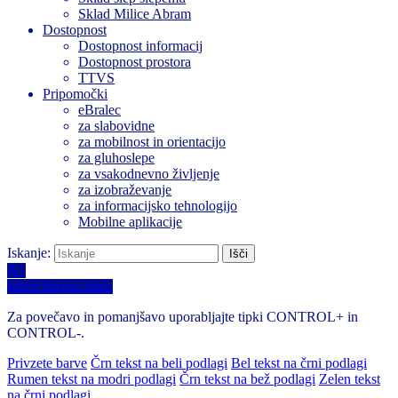
Sklad Milice Abram
Dostopnost
Dostopnost informacij
Dostopnost prostora
TTVS
Pripomočki
eBralec
za slabovidne
za mobilnost in orientacijo
za gluhoslepe
za vsakodnevno življenje
za izobraževanje
za informacijsko tehnologijo
Mobilne aplikacije
Iskanje:
A+
Izberi barvno temo
Za povečavo in pomanjšavo uporabljajte tipki CONTROL+ in
CONTROL-.
Privzete barve
Črn tekst na beli podlagi
Bel tekst na črni podlagi
Rumen tekst na modri podlagi
Črn tekst na bež podlagi
Zelen tekst
na črni podlagi