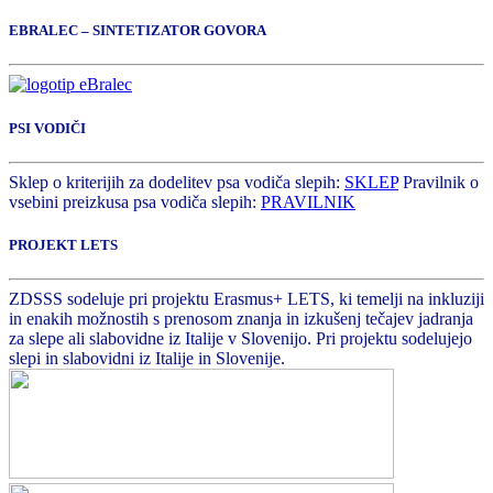
EBRALEC – SINTETIZATOR GOVORA
PSI VODIČI
Sklep o kriterijih za dodelitev psa vodiča slepih:
SKLEP
Pravilnik o
vsebini preizkusa psa vodiča slepih:
PRAVILNIK
PROJEKT LETS
ZDSSS sodeluje pri projektu Erasmus+ LETS, ki temelji na inkluziji
in enakih možnostih s prenosom znanja in izkušenj tečajev jadranja
za slepe ali slabovidne iz Italije v Slovenijo. Pri projektu sodelujejo
slepi in slabovidni iz Italije in Slovenije.