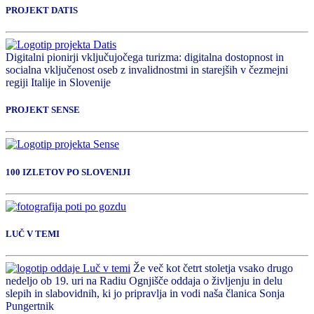
PROJEKT DATIS
Digitalni pionirji vključujočega turizma: digitalna dostopnost in
socialna vključenost oseb z invalidnostmi in starejših v čezmejni
regiji Italije in Slovenije
PROJEKT SENSE
100 IZLETOV PO SLOVENIJI
LUČ V TEMI
Že več kot četrt stoletja vsako drugo
nedeljo ob 19. uri na Radiu Ognjišče oddaja o življenju in delu
slepih in slabovidnih, ki jo pripravlja in vodi naša članica Sonja
Pungertnik