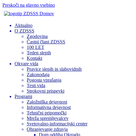
Preskoči na glavno vsebino
Domov
Aktualno
O ZDSSS
Zgodovina
Častni člani ZDSSS
100 LET
Teden slepih
Kontakt
Okvare vida
Pravice slepih in slabovidnih
Zakonodaja
Pogosta vprašanja
Testi vida
Strokovni prispevki
Programi
Založniška dejavnost
Informativna dejavnost
Tehnični pripomočki
Mreža spremljevalcev
Svetovalno-informacijski center
Ohranjevanje zdravja
Dom oddiha Okroglo