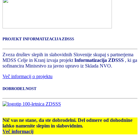
PROJEKT INFORMATIZACIJA ZDSSS
Zveza društev slepih in slabovidnih Slovenije skupaj s partnerjema
MDSS Celje in Kranj izvaja projekt
Informatizacija ZDSSS
, ki ga
sofinancira Minisrstvo za javno upravo iz Sklada NVO.
Več informacij o projektu
DOBRODELNOST
Nič vas ne stane, da ste dobrodelni. Del odmere od dohodnine
lahko namenite slepim in slabovidnim.
Več informacij