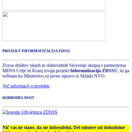
PROJEKT INFORMATIZACIJA ZDSSS
Zveza društev slepih in slabovidnih Slovenije skupaj s partnerjema
MDSS Celje in Kranj izvaja projekt
Informatizacija ZDSSS
, ki ga
sofinancira Minisrstvo za javno upravo iz Sklada NVO.
Več informacij o projektu
DOBRODELNOST
Nič vas ne stane, da ste dobrodelni. Del odmere od dohodnine