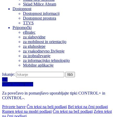
Sklad Milice Abram
Dostopnost
Dostopnost informacij
Dostopnost prostora
TTVS
Pripomočki
eBralec
za slabovidne
za mobilnost in orientacijo
za gluhoslepe
za vsakodnevno življenje
za izobraževanje
za informacijsko tehnologijo
Mobilne aplikacije
Iskanje:
A+
Izberi barvno temo
Za povečavo in pomanjšavo uporabljajte tipki CONTROL+ in
CONTROL-.
Privzete barve
Črn tekst na beli podlagi
Bel tekst na črni podlagi
Rumen tekst na modri podlagi
Črn tekst na bež podlagi
Zelen tekst
na črni podlagi