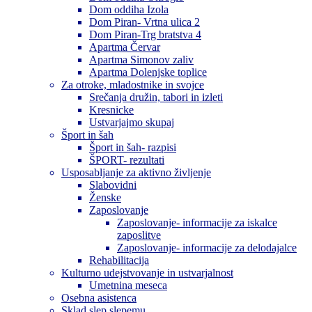
Dom oddiha Izola
Dom Piran- Vrtna ulica 2
Dom Piran-Trg bratstva 4
Apartma Červar
Apartma Simonov zaliv
Apartma Dolenjske toplice
Za otroke, mladostnike in svojce
Srečanja družin, tabori in izleti
Kresnicke
Ustvarjajmo skupaj
Šport in šah
Šport in šah- razpisi
ŠPORT- rezultati
Usposabljanje za aktivno življenje
Slabovidni
Ženske
Zaposlovanje
Zaposlovanje- informacije za iskalce
zaposlitve
Zaposlovanje- informacije za delodajalce
Rehabilitacija
Kulturno udejstvovanje in ustvarjalnost
Umetnina meseca
Osebna asistenca
Sklad slep slepemu