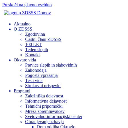
Preskoči na glavno vsebino
Domov
Aktualno
O ZDSSS
Zgodovina
Častni člani ZDSSS
100 LET
Teden slepih
Kontakt
Okvare vida
Pravice slepih in slabovidnih
Zakonodaja
Pogosta vprašanja
Testi vida
Strokovni prispevki
Programi
Založniška dejavnost
Informativna dejavnost
Tehnični pripomočki
Mreža spremljevalcev
Svetovalno-informacijski center
Ohranjevanje zdravja
Dom oddiha Okroglo