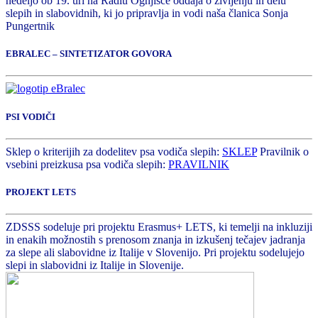
nedeljo ob 19. uri na Radiu Ognjišče oddaja o življenju in delu
slepih in slabovidnih, ki jo pripravlja in vodi naša članica Sonja
Pungertnik
EBRALEC – SINTETIZATOR GOVORA
PSI VODIČI
Sklep o kriterijih za dodelitev psa vodiča slepih:
SKLEP
Pravilnik o
vsebini preizkusa psa vodiča slepih:
PRAVILNIK
PROJEKT LETS
ZDSSS sodeluje pri projektu Erasmus+ LETS, ki temelji na inkluziji
in enakih možnostih s prenosom znanja in izkušenj tečajev jadranja
za slepe ali slabovidne iz Italije v Slovenijo. Pri projektu sodelujejo
slepi in slabovidni iz Italije in Slovenije.