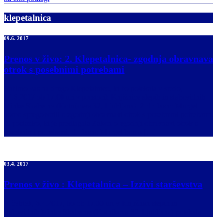
klepetalnica
09.6. 2017
Prenos v živo: 2. Klepetalnica- zgodnja obravnava
otrok s posebnimi potrebami
Vabimo vas na drugo Klepetalnico, ki bo potekala v sredo,
14.6.2017 ob 17.00 uri v prostorih Knjižnice slepih in slabovidnih
Minke Skaberne (Kotnikova 32, Ljubljana). Z dr. Jasno Murgel
bomo spregovorili o zgodnji obravnavi otrok s posebnimi potrebami.
S poslanko, ki je predlagala Zakon o zgodnji obravnavi otrok s
posebnimi potrebami, dr. Jasno Murgel bomo […]
03.4. 2017
Prenos v živo : Klepetalnica – Izzivi starševstva
V četrtek, 6.4.2017, bo ob 17.00 uri v Knjižnici slepih in
slabovidnih Minke Skaberne (Kotnikova 32, Ljubljana) potekala