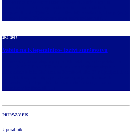
Klepetalnica z naslovom Izzivi starševstva. Starši slepih in
slabovidnih otrok ter slepi in slabovidni starši boste lahko
spregovorili z dr. Tjašo M. Kos o številnih vprašanjih, ki se pojavijo
pri vzgoji otrok. Na dogodku boste lahko sodelovali […]
29.3. 2017
Vabilo na Klepetalnico- Izzivi starševstva
Vabimo vas, da sodelujete pri prvi Klepetalnici, ki bo potekala v
četrtek, 6.4.2017, ob 17.00 uri v prostorih Knjižnice slepih in
slabovidnih Minke Skaberne na Kotnikovi ulici 32 v Ljubljani. Z dr.
Tjašo M. Kos, univ. dipl. psih. bomo spregovorili o izzivih
starševstva. Pri Klepetalnici lahko sodelujete tako, da se nam
pridružite v knjižnici ali […]
PRIJAVA V EIS
Uporabnik: