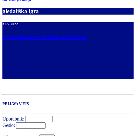
gledališka igra
31.5. 2022
Ne bojim se ne hudiča ne biriča!
Društvo Finžgarjeva galerija, Mestni muzej Idrija in Zveza društev
slepih in slabovidni Slovenije vabijo na gledališko predstavo Alenke
Bole Vrabec Ne bojim se ne hudiča ne biriča! Pregon tihotapke
Melhiorce Nastopa Metka Pavšič Dogodek bo pod paviljon Agape,
Kolezijska 1, Ljubljana Trnovo, v četrtek, 2. 6. 2022 ob 18. uri.
Vstop brezplačen!
PRIJAVA V EIS
Uporabnik:
Geslo: