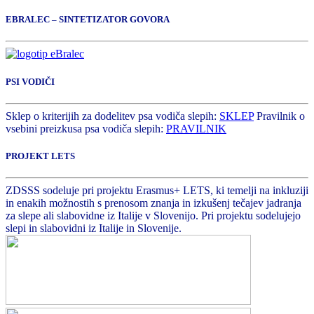
EBRALEC – SINTETIZATOR GOVORA
PSI VODIČI
Sklep o kriterijih za dodelitev psa vodiča slepih:
SKLEP
Pravilnik o
vsebini preizkusa psa vodiča slepih:
PRAVILNIK
PROJEKT LETS
ZDSSS sodeluje pri projektu Erasmus+ LETS, ki temelji na inkluziji
in enakih možnostih s prenosom znanja in izkušenj tečajev jadranja
za slepe ali slabovidne iz Italije v Slovenijo. Pri projektu sodelujejo
slepi in slabovidni iz Italije in Slovenije.