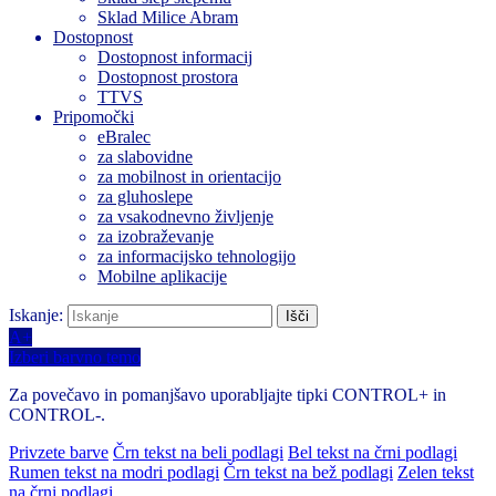
Sklad Milice Abram
Dostopnost
Dostopnost informacij
Dostopnost prostora
TTVS
Pripomočki
eBralec
za slabovidne
za mobilnost in orientacijo
za gluhoslepe
za vsakodnevno življenje
za izobraževanje
za informacijsko tehnologijo
Mobilne aplikacije
Iskanje:
A+
Izberi barvno temo
Za povečavo in pomanjšavo uporabljajte tipki CONTROL+ in
CONTROL-.
Privzete barve
Črn tekst na beli podlagi
Bel tekst na črni podlagi
Rumen tekst na modri podlagi
Črn tekst na bež podlagi
Zelen tekst
na črni podlagi