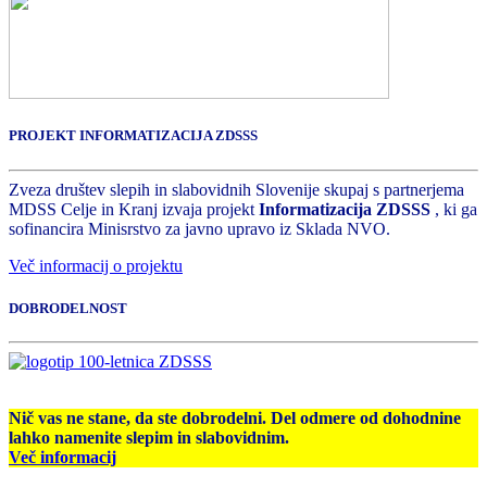
PROJEKT INFORMATIZACIJA ZDSSS
Zveza društev slepih in slabovidnih Slovenije skupaj s partnerjema
MDSS Celje in Kranj izvaja projekt
Informatizacija ZDSSS
, ki ga
sofinancira Minisrstvo za javno upravo iz Sklada NVO.
Več informacij o projektu
DOBRODELNOST
Nič vas ne stane, da ste dobrodelni. Del odmere od dohodnine
lahko namenite slepim in slabovidnim.
Več informacij