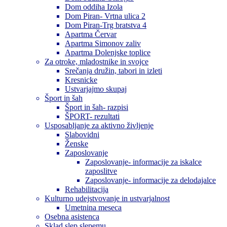
Dom oddiha Izola
Dom Piran- Vrtna ulica 2
Dom Piran-Trg bratstva 4
Apartma Červar
Apartma Simonov zaliv
Apartma Dolenjske toplice
Za otroke, mladostnike in svojce
Srečanja družin, tabori in izleti
Kresnicke
Ustvarjajmo skupaj
Šport in šah
Šport in šah- razpisi
ŠPORT- rezultati
Usposabljanje za aktivno življenje
Slabovidni
Ženske
Zaposlovanje
Zaposlovanje- informacije za iskalce
zaposlitve
Zaposlovanje- informacije za delodajalce
Rehabilitacija
Kulturno udejstvovanje in ustvarjalnost
Umetnina meseca
Osebna asistenca
Sklad slep slepemu