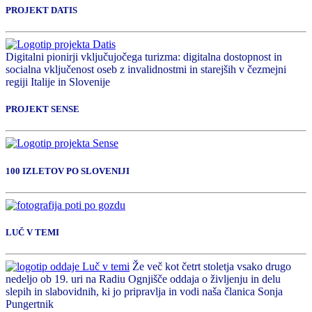
PROJEKT DATIS
Digitalni pionirji vključujočega turizma: digitalna dostopnost in
socialna vključenost oseb z invalidnostmi in starejših v čezmejni
regiji Italije in Slovenije
PROJEKT SENSE
100 IZLETOV PO SLOVENIJI
LUČ V TEMI
Že več kot četrt stoletja vsako drugo
nedeljo ob 19. uri na Radiu Ognjišče oddaja o življenju in delu
slepih in slabovidnih, ki jo pripravlja in vodi naša članica Sonja
Pungertnik