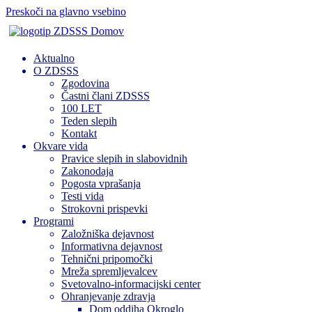
Preskoči na glavno vsebino
Domov
Aktualno
O ZDSSS
Zgodovina
Častni člani ZDSSS
100 LET
Teden slepih
Kontakt
Okvare vida
Pravice slepih in slabovidnih
Zakonodaja
Pogosta vprašanja
Testi vida
Strokovni prispevki
Programi
Založniška dejavnost
Informativna dejavnost
Tehnični pripomočki
Mreža spremljevalcev
Svetovalno-informacijski center
Ohranjevanje zdravja
Dom oddiha Okroglo