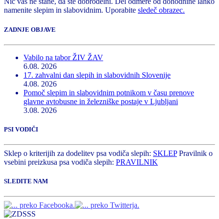
Nič vas ne stane, da ste dobrodelni. Del odmere od dohodnine lahko
namenite slepim in slabovidnim. Uporabite
sledeč obrazec.
ZADNJE OBJAVE
Vabilo na tabor ŽIV ŽAV
6.08. 2026
17. zahvalni dan slepih in slabovidnih Slovenije
4.08. 2026
Pomoč slepim in slabovidnim potnikom v času prenove
glavne avtobusne in železniške postaje v Ljubljani
3.08. 2026
PSI VODIČI
Sklep o kriterijih za dodelitev psa vodiča slepih:
SKLEP
Pravilnik o
vsebini preizkusa psa vodiča slepih:
PRAVILNIK
SLEDITE NAM