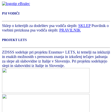
PSI VODIČI
Sklep o kriterijih za dodelitev psa vodiča slepih:
SKLEP
Pravilnik o
vsebini preizkusa psa vodiča slepih:
PRAVILNIK
PROJEKT LETS
ZDSSS sodeluje pri projektu Erasmus+ LETS, ki temelji na inkluziji
in enakih možnostih s prenosom znanja in izkušenj tečajev jadranja
za slepe ali slabovidne iz Italije v Slovenijo. Pri projektu sodelujejo
slepi in slabovidni iz Italije in Slovenije.