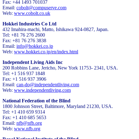
Fax: +44 1493 701037
Email:
cobolt@compuserve.com
Web:
www.cobolt.co.uk
Hokkei Industries Co Ltd
432 Imahira-machi, Matto, Ishikawa 924-0827, Japan.
Tel: +81 76 276 2600
Fax: +81 76 276 3838
Email:
info@hokkei.co.jp
Web:
www.hokkei.co.jp/en/index.html
Independent Living Aids Inc
200 Robbins Lane, Jericho, New York 11753- 2341, USA.
Tel: +1 516 937 1848
Fax: +1 516 937 3906
Email:
can-do@independentliving.com
Web:
www.independentliving.com
National Federation of the Blind
1800 Johnson Street, Baltimore, Maryland 21230, USA.
Tel: +1 410 659 9314
Fax: +1 410 685 5653
Email:
nfb@nfb.org
Web:
www.nfb.org