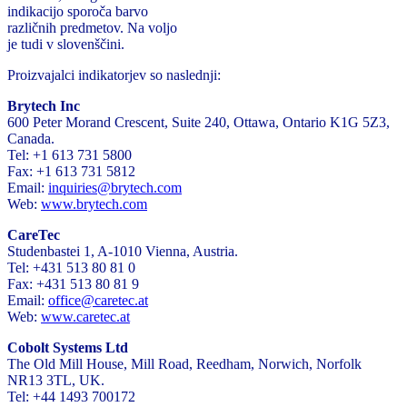
indikacijo sporoča barvo
različnih predmetov. Na voljo
je tudi v slovenščini.
Proizvajalci indikatorjev so naslednji:
Brytech Inc
600 Peter Morand Crescent, Suite 240, Ottawa, Ontario K1G 5Z3,
Canada.
Tel: +1 613 731 5800
Fax: +1 613 731 5812
Email:
inquiries@brytech.com
Web:
www.brytech.com
CareTec
Studenbastei 1, A-1010 Vienna, Austria.
Tel: +431 513 80 81 0
Fax: +431 513 80 81 9
Email:
office@caretec.at
Web:
www.caretec.at
Cobolt Systems Ltd
The Old Mill House, Mill Road, Reedham, Norwich, Norfolk
NR13 3TL, UK.
Tel: +44 1493 700172