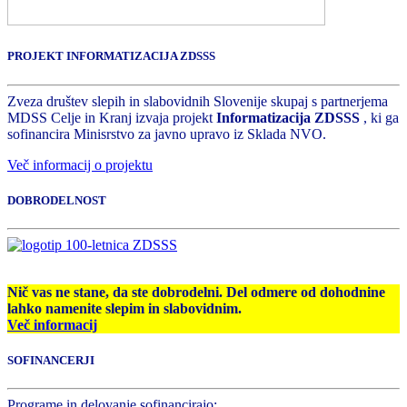
PROJEKT INFORMATIZACIJA ZDSSS
Zveza društev slepih in slabovidnih Slovenije skupaj s partnerjema
MDSS Celje in Kranj izvaja projekt
Informatizacija ZDSSS
, ki ga
sofinancira Minisrstvo za javno upravo iz Sklada NVO.
Več informacij o projektu
DOBRODELNOST
Nič vas ne stane, da ste dobrodelni. Del odmere od dohodnine
lahko namenite slepim in slabovidnim.
Več informacij
SOFINANCERJI
Programe in delovanje sofinancirajo: