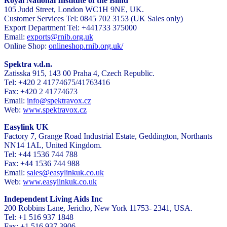
Royal National Institute of the Blind
105 Judd Street, London WC1H 9NE, UK.
Customer Services Tel: 0845 702 3153 (UK Sales only)
Export Department Tel: +441733 375000
Email:
exports@rnib.org.uk
Online Shop:
onlineshop.rnib.org.uk/
Spektra v.d.n.
Zatisska 915, 143 00 Praha 4, Czech Republic.
Tel: +420 2 41774675/41763416
Fax: +420 2 41774673
Email:
info@spektravox.cz
Web:
www.spektravox.cz
Easylink UK
Factory 7, Grange Road Industrial Estate, Geddington, Northants
NN14 1AL, United Kingdom.
Tel: +44 1536 744 788
Fax: +44 1536 744 988
Email:
sales@easylinkuk.co.uk
Web:
www.easylinkuk.co.uk
Independent Living Aids Inc
200 Robbins Lane, Jericho, New York 11753- 2341, USA.
Tel: +1 516 937 1848
Fax: +1 516 937 3906