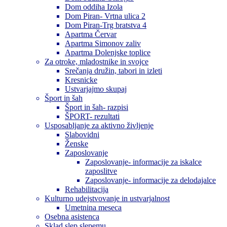
Dom oddiha Izola
Dom Piran- Vrtna ulica 2
Dom Piran-Trg bratstva 4
Apartma Červar
Apartma Simonov zaliv
Apartma Dolenjske toplice
Za otroke, mladostnike in svojce
Srečanja družin, tabori in izleti
Kresnicke
Ustvarjajmo skupaj
Šport in šah
Šport in šah- razpisi
ŠPORT- rezultati
Usposabljanje za aktivno življenje
Slabovidni
Ženske
Zaposlovanje
Zaposlovanje- informacije za iskalce
zaposlitve
Zaposlovanje- informacije za delodajalce
Rehabilitacija
Kulturno udejstvovanje in ustvarjalnost
Umetnina meseca
Osebna asistenca
Sklad slep slepemu