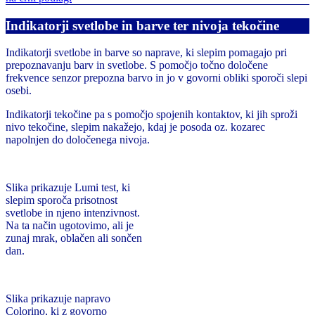
Indikatorji svetlobe in barve ter nivoja tekočine
Indikatorji svetlobe in barve so naprave, ki slepim pomagajo pri
prepoznavanju barv in svetlobe. S pomočjo točno določene
frekvence senzor prepozna barvo in jo v govorni obliki sporoči slepi
osebi.
Indikatorji tekočine pa s pomočjo spojenih kontaktov, ki jih sproži
nivo tekočine, slepim nakažejo, kdaj je posoda oz. kozarec
napolnjen do določenega nivoja.
Slika prikazuje Lumi test, ki
slepim sporoča prisotnost
svetlobe in njeno intenzivnost.
Na ta način ugotovimo, ali je
zunaj mrak, oblačen ali sončen
dan.
Slika prikazuje napravo
Colorino, ki z govorno