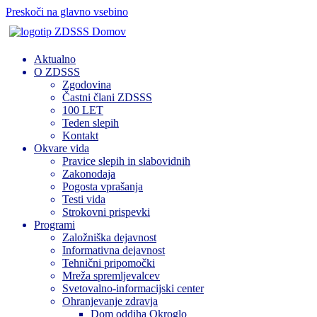
Preskoči na glavno vsebino
Domov
Aktualno
O ZDSSS
Zgodovina
Častni člani ZDSSS
100 LET
Teden slepih
Kontakt
Okvare vida
Pravice slepih in slabovidnih
Zakonodaja
Pogosta vprašanja
Testi vida
Strokovni prispevki
Programi
Založniška dejavnost
Informativna dejavnost
Tehnični pripomočki
Mreža spremljevalcev
Svetovalno-informacijski center
Ohranjevanje zdravja
Dom oddiha Okroglo