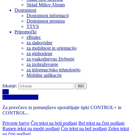
Sklad Milice Abram
Dostopnost
Dostopnost informacij
Dostopnost prostora
TTVS
Pripomočki
eBralec
za slabovidne
za mobilnost in orientacijo
za gluhoslepe
za vsakodnevno življenje
za izobraževanje
za informacijsko tehnologijo
Mobilne aplikacije
Iskanje:
A+
Izberi barvno temo
Za povečavo in pomanjšavo uporabljajte tipki CONTROL+ in
CONTROL-.
Privzete barve
Črn tekst na beli podlagi
Bel tekst na črni podlagi
Rumen tekst na modri podlagi
Črn tekst na bež podlagi
Zelen tekst
na črni podlagi