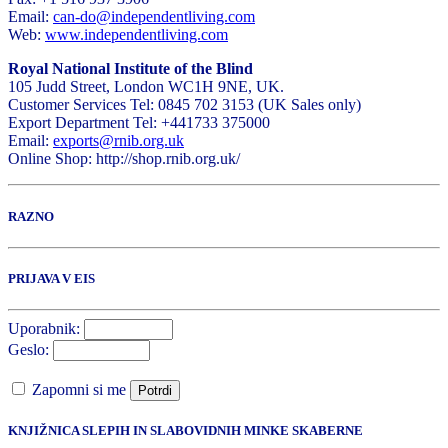
Email:
can-do@independentliving.com
Web:
www.independentliving.com
Royal National Institute of the Blind
105 Judd Street, London WC1H 9NE, UK.
Customer Services Tel: 0845 702 3153 (UK Sales only)
Export Department Tel: +441733 375000
Email:
exports@rnib.org.uk
Online Shop: http://shop.rnib.org.uk/
RAZNO
PRIJAVA V EIS
Uporabnik:
Geslo:
Zapomni si me
Potrdi
KNJIŽNICA SLEPIH IN SLABOVIDNIH MINKE SKABERNE