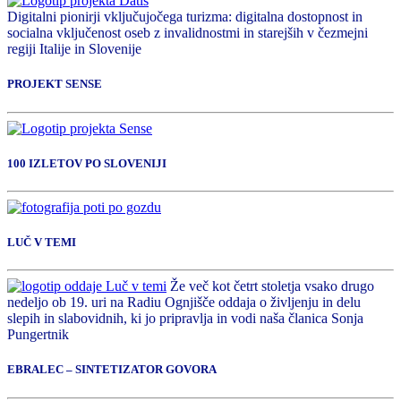
Digitalni pionirji vključujočega turizma: digitalna dostopnost in
socialna vključenost oseb z invalidnostmi in starejših v čezmejni
regiji Italije in Slovenije
PROJEKT SENSE
100 IZLETOV PO SLOVENIJI
LUČ V TEMI
Že več kot četrt stoletja vsako drugo
nedeljo ob 19. uri na Radiu Ognjišče oddaja o življenju in delu
slepih in slabovidnih, ki jo pripravlja in vodi naša članica Sonja
Pungertnik
EBRALEC – SINTETIZATOR GOVORA