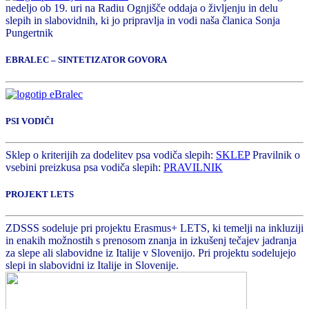
nedeljo ob 19. uri na Radiu Ognjišče oddaja o življenju in delu
slepih in slabovidnih, ki jo pripravlja in vodi naša članica Sonja
Pungertnik
EBRALEC – SINTETIZATOR GOVORA
PSI VODIČI
Sklep o kriterijih za dodelitev psa vodiča slepih:
SKLEP
Pravilnik o
vsebini preizkusa psa vodiča slepih:
PRAVILNIK
PROJEKT LETS
ZDSSS sodeluje pri projektu Erasmus+ LETS, ki temelji na inkluziji
in enakih možnostih s prenosom znanja in izkušenj tečajev jadranja
za slepe ali slabovidne iz Italije v Slovenijo. Pri projektu sodelujejo
slepi in slabovidni iz Italije in Slovenije.