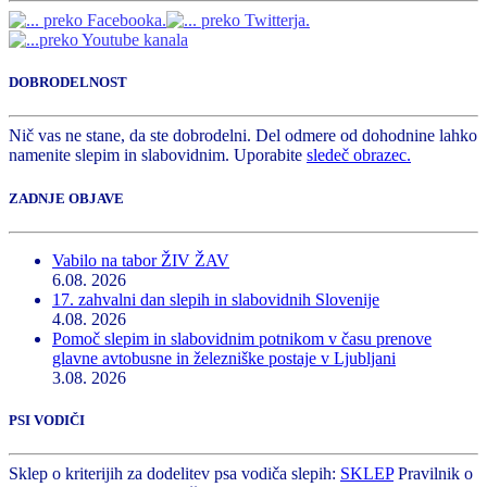
DOBRODELNOST
Nič vas ne stane, da ste dobrodelni. Del odmere od dohodnine lahko
namenite slepim in slabovidnim. Uporabite
sledeč obrazec.
ZADNJE OBJAVE
Vabilo na tabor ŽIV ŽAV
6.08. 2026
17. zahvalni dan slepih in slabovidnih Slovenije
4.08. 2026
Pomoč slepim in slabovidnim potnikom v času prenove
glavne avtobusne in železniške postaje v Ljubljani
3.08. 2026
PSI VODIČI
Sklep o kriterijih za dodelitev psa vodiča slepih:
SKLEP
Pravilnik o