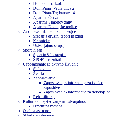
Dom oddiha Izola
Dom Piran- Vrtna ulica 2
Dom Piran-Trg bratstva 4
Apartma Červar
Apartma Simonov zaliv
Apartma Dolenjske toplice
Za otroke, mladostnike in svojce
Srečanja družin, tabori in izleti
Kresnicke
Ustvarjajmo skupaj
Šport in šah
Šport in šah- razpisi
ŠPORT- rezultati
Usposabljanje za aktivno življenje
Slabovidni
Ženske
Zaposlovanje
Zaposlovanje- informacije za iskalce
zaposlitve
Zaposlovanje- informacije za delodajalce
Rehabilitacija
Kulturno udejstvovanje in ustvarjalnost
Umetnina meseca
Osebna asistenca
Sklad slep slepemu