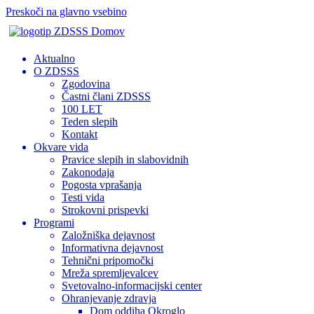
Preskoči na glavno vsebino
Domov
Aktualno
O ZDSSS
Zgodovina
Častni člani ZDSSS
100 LET
Teden slepih
Kontakt
Okvare vida
Pravice slepih in slabovidnih
Zakonodaja
Pogosta vprašanja
Testi vida
Strokovni prispevki
Programi
Založniška dejavnost
Informativna dejavnost
Tehnični pripomočki
Mreža spremljevalcev
Svetovalno-informacijski center
Ohranjevanje zdravja
Dom oddiha Okroglo