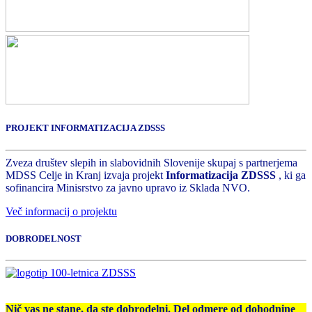
PROJEKT INFORMATIZACIJA ZDSSS
Zveza društev slepih in slabovidnih Slovenije skupaj s partnerjema
MDSS Celje in Kranj izvaja projekt
Informatizacija ZDSSS
, ki ga
sofinancira Minisrstvo za javno upravo iz Sklada NVO.
Več informacij o projektu
DOBRODELNOST
Nič vas ne stane, da ste dobrodelni. Del odmere od dohodnine