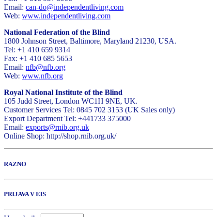
Email:
can-do@independentliving.com
Web:
www.independentliving.com
National Federation of the Blind
1800 Johnson Street, Baltimore, Maryland 21230, USA.
Tel: +1 410 659 9314
Fax: +1 410 685 5653
Email:
nfb@nfb.org
Web:
www.nfb.org
Royal National Institute of the Blind
105 Judd Street, London WC1H 9NE, UK.
Customer Services Tel: 0845 702 3153 (UK Sales only)
Export Department Tel: +441733 375000
Email:
exports@rnib.org.uk
Online Shop: http://shop.rnib.org.uk/
RAZNO
PRIJAVA V EIS