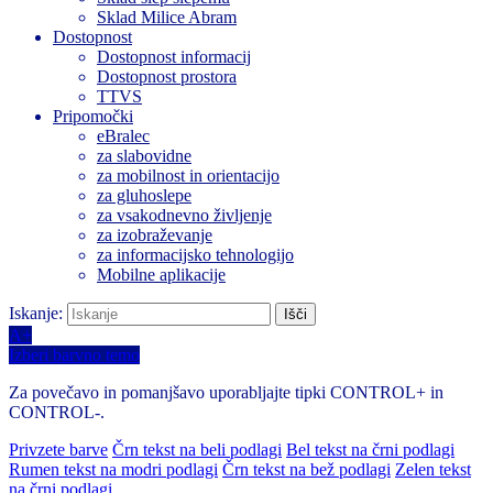
Sklad Milice Abram
Dostopnost
Dostopnost informacij
Dostopnost prostora
TTVS
Pripomočki
eBralec
za slabovidne
za mobilnost in orientacijo
za gluhoslepe
za vsakodnevno življenje
za izobraževanje
za informacijsko tehnologijo
Mobilne aplikacije
Iskanje:
A+
Izberi barvno temo
Za povečavo in pomanjšavo uporabljajte tipki CONTROL+ in
CONTROL-.
Privzete barve
Črn tekst na beli podlagi
Bel tekst na črni podlagi
Rumen tekst na modri podlagi
Črn tekst na bež podlagi
Zelen tekst
na črni podlagi