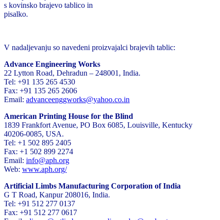
s kovinsko brajevo tablico in
pisalko.
V nadaljevanju so navedeni proizvajalci brajevih tablic:
Advance Engineering Works
22 Lytton Road, Dehradun – 248001, India.
Tel: +91 135 265 4530
Fax: +91 135 265 2606
Email:
advanceenggworks@yahoo.co.in
American Printing House for the Blind
1839 Frankfort Avenue, PO Box 6085, Louisville, Kentucky
40206-0085, USA.
Tel: +1 502 895 2405
Fax: +1 502 899 2274
Email:
info@aph.org
Web:
www.aph.org/
Artificial Limbs Manufacturing Corporation of India
G T Road, Kanpur 208016, India.
Tel: +91 512 277 0137
Fax: +91 512 277 0617