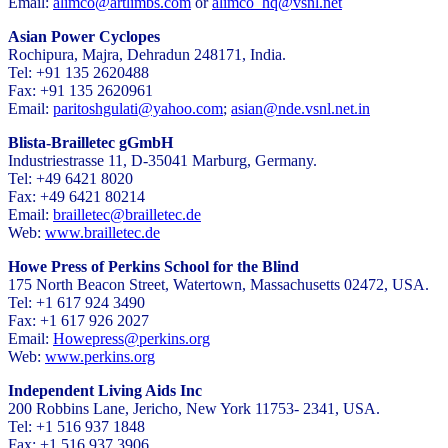
Email:
alimco@artlimbs.com
or
alimco_hq@vsnl.net
Asian Power Cyclopes
Rochipura, Majra, Dehradun 248171, India.
Tel: +91 135 2620488
Fax: +91 135 2620961
Email:
paritoshgulati@yahoo.com
;
asian@nde.vsnl.net.in
Blista-Brailletec gGmbH
Industriestrasse 11, D-35041 Marburg, Germany.
Tel: +49 6421 8020
Fax: +49 6421 80214
Email:
brailletec@brailletec.de
Web:
www.brailletec.de
Howe Press of Perkins School for the Blind
175 North Beacon Street, Watertown, Massachusetts 02472, USA.
Tel: +1 617 924 3490
Fax: +1 617 926 2027
Email:
Howepress@perkins.org
Web:
www.perkins.org
Independent Living Aids Inc
200 Robbins Lane, Jericho, New York 11753- 2341, USA.
Tel: +1 516 937 1848
Fax: +1 516 937 3906