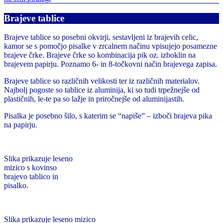
Brajeve tablice
Brajeve tablice so posebni okvirji, sestavljeni iz brajevih celic,
kamor se s pomočjo pisalke v zrcalnem načinu vpisujejo posamezne
brajeve črke. Brajeve črke so kombinacija pik oz. izboklin na
brajevem papirju. Poznamo 6- in 8-točkovni način brajevega zapisa.
Brajeve tablice so različnih velikosti ter iz različnih materialov.
Najbolj pogoste so tablice iz aluminija, ki so tudi trpežnejše od
plastičnih, le-te pa so lažje in priročnejše od aluminijastih.
Pisalka je posebno šilo, s katerim se “napiše” – izboči brajeva pika
na papirju.
Slika prikazuje leseno
mizico s kovinso
brajevo tablico in
pisalko.
Slika prikazuje leseno mizico