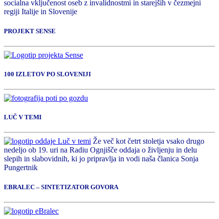
socialna vključenost oseb z invalidnostmi in starejših v čezmejni
regiji Italije in Slovenije
PROJEKT SENSE
100 IZLETOV PO SLOVENIJI
LUČ V TEMI
Že več kot četrt stoletja vsako drugo
nedeljo ob 19. uri na Radiu Ognjišče oddaja o življenju in delu
slepih in slabovidnih, ki jo pripravlja in vodi naša članica Sonja
Pungertnik
EBRALEC – SINTETIZATOR GOVORA