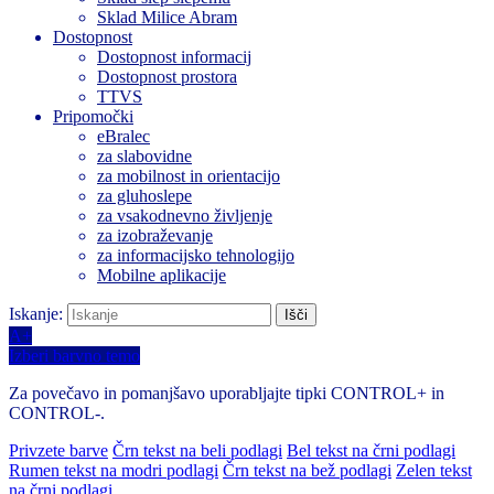
Sklad Milice Abram
Dostopnost
Dostopnost informacij
Dostopnost prostora
TTVS
Pripomočki
eBralec
za slabovidne
za mobilnost in orientacijo
za gluhoslepe
za vsakodnevno življenje
za izobraževanje
za informacijsko tehnologijo
Mobilne aplikacije
Iskanje:
A+
Izberi barvno temo
Za povečavo in pomanjšavo uporabljajte tipki CONTROL+ in
CONTROL-.
Privzete barve
Črn tekst na beli podlagi
Bel tekst na črni podlagi
Rumen tekst na modri podlagi
Črn tekst na bež podlagi
Zelen tekst
na črni podlagi