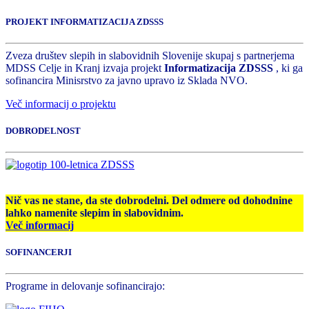
PROJEKT INFORMATIZACIJA ZDSSS
Zveza društev slepih in slabovidnih Slovenije skupaj s partnerjema
MDSS Celje in Kranj izvaja projekt
Informatizacija ZDSSS
, ki ga
sofinancira Minisrstvo za javno upravo iz Sklada NVO.
Več informacij o projektu
DOBRODELNOST
Nič vas ne stane, da ste dobrodelni. Del odmere od dohodnine
lahko namenite slepim in slabovidnim.
Več informacij
SOFINANCERJI
Programe in delovanje sofinancirajo: