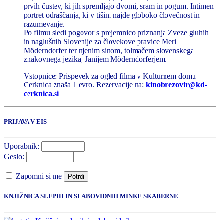
prvih čustev, ki jih spremljajo dvomi, sram in pogum. Intimen
portret odraščanja, ki v tišini najde globoko človečnost in
razumevanje.
Po filmu sledi pogovor s prejemnico priznanja Zveze gluhih
in naglušnih Slovenije za človekove pravice Meri
Möderndorfer ter njenim sinom, tolmačem slovenskega
znakovnega jezika, Janijem Möderndorferjem.
Vstopnice: Prispevek za ogled filma v Kulturnem domu
Cerknica znaša 1 evro. Rezervacije na:
kinobrezovir@kd-
cerknica.si
PRIJAVA V EIS
Uporabnik:
Geslo:
Zapomni si me
Potrdi
KNJIŽNICA SLEPIH IN SLABOVIDNIH MINKE SKABERNE