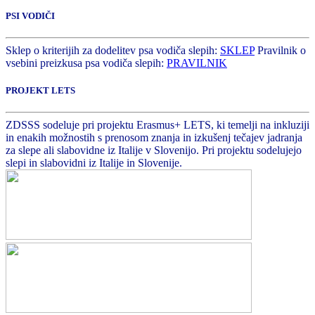
PSI VODIČI
Sklep o kriterijih za dodelitev psa vodiča slepih:
SKLEP
Pravilnik o
vsebini preizkusa psa vodiča slepih:
PRAVILNIK
PROJEKT LETS
ZDSSS sodeluje pri projektu Erasmus+ LETS, ki temelji na inkluziji
in enakih možnostih s prenosom znanja in izkušenj tečajev jadranja
za slepe ali slabovidne iz Italije v Slovenijo. Pri projektu sodelujejo
slepi in slabovidni iz Italije in Slovenije.