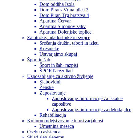
Dom oddiha Izola
Dom Piran- Vrtna ulica 2
Dom Piran-Trg bratstva 4
Apartma Červar
Apartma Simonov zaliv
Apartma Dolenjske toplice
Za otroke, mladostnike in svojce
Srečanja družin, tabori in izleti
Kresnicke
Ustvarjajmo skupaj
Šport in šah
Šport in šah- razpisi
ŠPORT- rezultati
Usposabljanje za aktivno življenje
Slabovidni
Ženske
Zaposlovanje
Zaposlovanje- informacije za iskalce
zaposlitve
Zaposlovanje- informacije za delodajalce
Rehabilitacija
Kulturno udejstvovanje in ustvarjalnost
Umetnina meseca
Osebna asistenca
Sklad slep slepemu