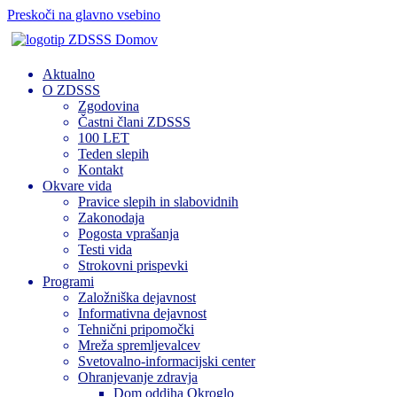
Preskoči na glavno vsebino
Domov
Aktualno
O ZDSSS
Zgodovina
Častni člani ZDSSS
100 LET
Teden slepih
Kontakt
Okvare vida
Pravice slepih in slabovidnih
Zakonodaja
Pogosta vprašanja
Testi vida
Strokovni prispevki
Programi
Založniška dejavnost
Informativna dejavnost
Tehnični pripomočki
Mreža spremljevalcev
Svetovalno-informacijski center
Ohranjevanje zdravja
Dom oddiha Okroglo