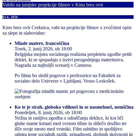
Vabilo na junijske projekcije filmov v Kinu brez ovir
01.6. 2026
Kino brez ovir Cerknica, vabi na projekcije filmov z zvočnimi opisi
za slepe in slabovidne:
Mlade matere, francoščina
Torek, 2. junij 2026, ob 18:00
Belgijska mojstra socialnega realizma prepleteta zgodbe petih
deklet, ki se spopadajo z izzivi prezgodnjega materinstva.
Nagrada za najboljši scenarij v Cannesu.
Po filmu bo sledil pogovor s profesorico na Fakulteti za
socialno delo Univerze v Ljubljani, Vesno Leskošek.
Ko te je strah, globoko vdihneš in se nasmehneš, nemščina
Ponedeljek, 8. junij 2026, ob 18:00
Nežna in ranljiva zgodba o odraščanju deklice, ki kot hči
gluhe mame krmari med svetom tišine in slišečo družbo ter
išče svoje mesto med vrstniki. Film subtilno in spoštljivo
odpira teme socialnih razlik, pripadnosti, drobnih skrivnosti in