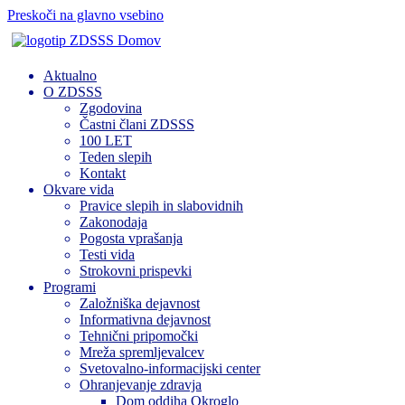
Preskoči na glavno vsebino
Domov
Aktualno
O ZDSSS
Zgodovina
Častni člani ZDSSS
100 LET
Teden slepih
Kontakt
Okvare vida
Pravice slepih in slabovidnih
Zakonodaja
Pogosta vprašanja
Testi vida
Strokovni prispevki
Programi
Založniška dejavnost
Informativna dejavnost
Tehnični pripomočki
Mreža spremljevalcev
Svetovalno-informacijski center
Ohranjevanje zdravja
Dom oddiha Okroglo