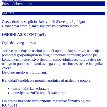
Prosto delovno mesto
04.6. 2026
Zveza društev slepih in slabovidnih Slovenije, Ljubljana,
Groharjeva cesta 2, razpisuje prosto delovno mesto
OSEBNI ASISTENT (m/ž)
Opis delovnega mesta:
storitve, namenjene osebni pomoči uporabniku; storitve, namenjene
pomoči v gospodinjstvu in drugih dnevnih opravilih; pomoč pri
komunikaciji; spremstvo slepih in slabovidnih oseb; druga dela po
nalogu in pooblastilu strokovnega vodje osebne asistence in tajnika
Zveze.
Delovno mesto je v Ljubljani.
Kandidati/kandidatke morajo izpolnjevati naslednje pogoje:
osnovnošolska izobrazba
opravljen vozniški izpit B-kategorije
Ob prijavi navedite šifro oziroma registrsko številko oglasa:
RC45041