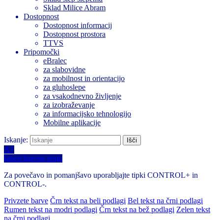
Sklad Milice Abram
Dostopnost
Dostopnost informacij
Dostopnost prostora
TTVS
Pripomočki
eBralec
za slabovidne
za mobilnost in orientacijo
za gluhoslepe
za vsakodnevno življenje
za izobraževanje
za informacijsko tehnologijo
Mobilne aplikacije
Iskanje:
A+
Izberi barvno temo
Za povečavo in pomanjšavo uporabljajte tipki CONTROL+ in
CONTROL-.
Privzete barve
Črn tekst na beli podlagi
Bel tekst na črni podlagi
Rumen tekst na modri podlagi
Črn tekst na bež podlagi
Zelen tekst
na črni podlagi