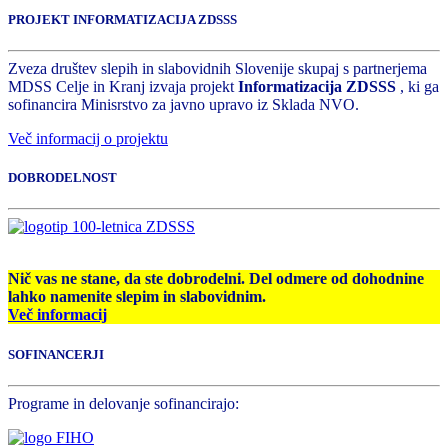
PROJEKT INFORMATIZACIJA ZDSSS
Zveza društev slepih in slabovidnih Slovenije skupaj s partnerjema
MDSS Celje in Kranj izvaja projekt
Informatizacija ZDSSS
, ki ga
sofinancira Minisrstvo za javno upravo iz Sklada NVO.
Več informacij o projektu
DOBRODELNOST
Nič vas ne stane, da ste dobrodelni. Del odmere od dohodnine
lahko namenite slepim in slabovidnim.
Več informacij
SOFINANCERJI
Programe in delovanje sofinancirajo: