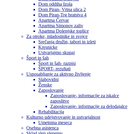
Dom oddiha Izola
Dom Piran- Vrtna ulica 2
Dom Piran-Trg bratstva 4
Apartma Červar
Apartma Simonov zaliv
Apartma Dolenjske toplice
Za otroke, mladostnike in svojce
Srečanja družin, tabori in izleti
Kresnicke
Ustvarjajmo skupaj
Šport in šah
Šport in šah- razpisi
ŠPORT- rezultati
Usposabljanje za aktivno življenje
Slabovidni
Ženske
Zaposlovanje
Zaposlovanje- informacije za iskalce
zaposlitve
Zaposlovanje- informacije za delodajalce
Rehabilitacija
Kulturno udejstvovanje in ustvarjalnost
Umetnina meseca
Osebna asistenca
Sklad slep slepemu