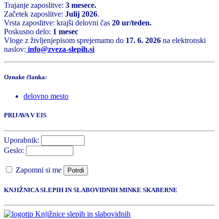
Trajanje zaposlitve:
3 mesece.
Začetek zaposlitve:
Julij 2026
.
Vrsta zaposlitve: krajši delovni čas
20 ur/teden.
Poskusno delo:
1 mesec
Vloge z življenjepisom sprejemamo do
17. 6. 2026
na elektronski
naslov:
info@zveza-slepih.si
Oznake članka:
delovno mesto
PRIJAVA V EIS
Uporabnik:
Geslo:
Zapomni si me
Potrdi
KNJIŽNICA SLEPIH IN SLABOVIDNIH MINKE SKABERNE