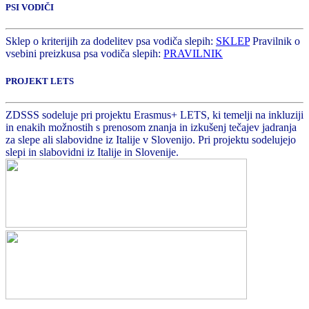
PSI VODIČI
Sklep o kriterijih za dodelitev psa vodiča slepih:
SKLEP
Pravilnik o
vsebini preizkusa psa vodiča slepih:
PRAVILNIK
PROJEKT LETS
ZDSSS sodeluje pri projektu Erasmus+ LETS, ki temelji na inkluziji
in enakih možnostih s prenosom znanja in izkušenj tečajev jadranja
za slepe ali slabovidne iz Italije v Slovenijo. Pri projektu sodelujejo
slepi in slabovidni iz Italije in Slovenije.