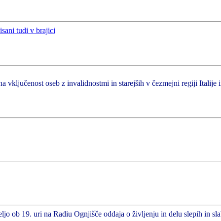
a vključenost oseb z invalidnostmi in starejših v čezmejni regiji Italije 
ljo ob 19. uri na Radiu Ognjišče oddaja o življenju in delu slepih in sl