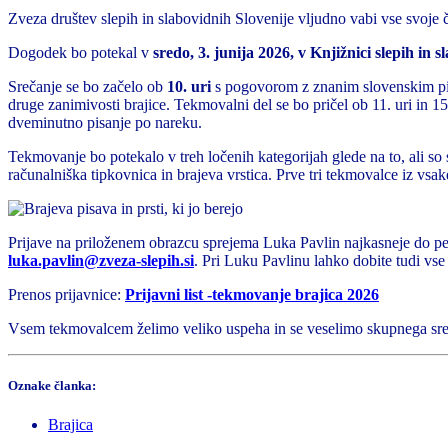
Zveza društev slepih in slabovidnih Slovenije vljudno vabi vse svoje
Dogodek bo potekal v
sredo, 3. junija 2026, v Knjižnici slepih in
Srečanje se bo začelo ob
10. uri
s pogovorom z znanim slovenskim p
druge zanimivosti brajice. Tekmovalni del se bo pričel ob 11. uri in 
dveminutno pisanje po nareku.
Tekmovanje bo potekalo v treh ločenih kategorijah glede na to, ali so se
računalniška tipkovnica in brajeva vrstica. Prve tri tekmovalce iz vsa
Prijave na priloženem obrazcu sprejema Luka Pavlin najkasneje do pe
luka.pavlin@zveza-slepih.si
. Pri Luku Pavlinu lahko dobite tudi vse
Prenos prijavnice:
Prijavni list -tekmovanje brajica 2026
Vsem tekmovalcem želimo veliko uspeha in se veselimo skupnega sre
Oznake članka:
Brajica