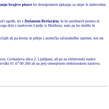
anju brajeve pisave
ter desetprstnem tipkanju za slepe in slabovidne.
oči zgodb, ter z
Dušanom Brešarjem
, ki bo predstavil pomen in
vega dela z naslovom Ljudje iz Maribora, nato pa bo sledilo še
tečajih ali pa berejo in pišejo s pomočjo računalniške opreme, kot sta
veze, Groharjeva ulica 2, Ljubljana, ali pa na elektronski naslov
 številki 01 47 00 260 ali na prej omenjenem elektronskem naslovu.