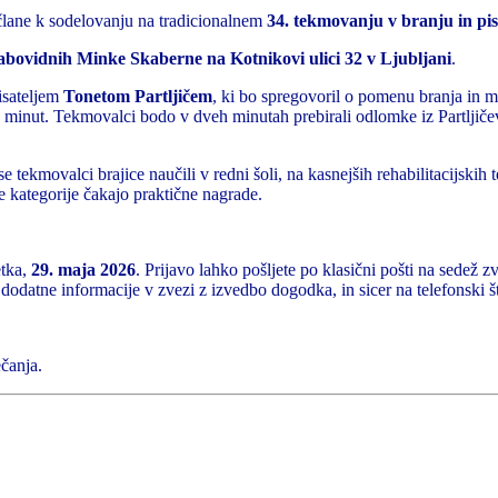
 člane k sodelovanju na tradicionalnem
34. tekmovanju v branju in pis
 slabovidnih Minke Skaberne na Kotnikovi ulici 32 v Ljubljani
.
isateljem
Tonetom Partljičem
, ki bo spregovoril o pomenu branja in m
15 minut. Tekmovalci bodo v dveh minutah prebirali odlomke iz Partljiče
 tekmovalci brajice naučili v redni šoli, na kasnejših rehabilitacijskih 
ke kategorije čakajo praktične nagrade.
tka,
29. maja 2026
. Prijavo lahko pošljete po klasični pošti na sedež z
 dodatne informacije v zvezi z izvedbo dogodka, in sicer na telefonski
čanja.