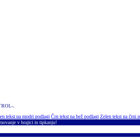
NTROL-.
n tekst na modri podlagi
Črn tekst na bež podlagi
Zelen tekst na črni 
movanje v brajici in tipkanju!