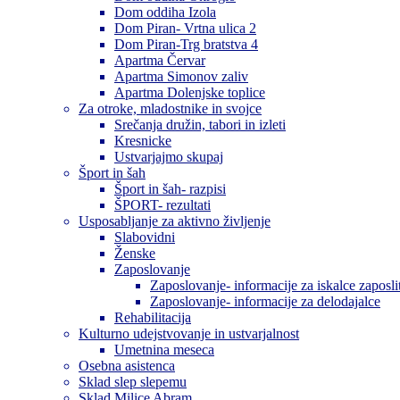
Dom oddiha Izola
Dom Piran- Vrtna ulica 2
Dom Piran-Trg bratstva 4
Apartma Červar
Apartma Simonov zaliv
Apartma Dolenjske toplice
Za otroke, mladostnike in svojce
Srečanja družin, tabori in izleti
Kresnicke
Ustvarjajmo skupaj
Šport in šah
Šport in šah- razpisi
ŠPORT- rezultati
Usposabljanje za aktivno življenje
Slabovidni
Ženske
Zaposlovanje
Zaposlovanje- informacije za iskalce zaposli
Zaposlovanje- informacije za delodajalce
Rehabilitacija
Kulturno udejstvovanje in ustvarjalnost
Umetnina meseca
Osebna asistenca
Sklad slep slepemu
Sklad Milice Abram