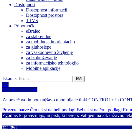
Dostopnost
Dostopnost informacij
Dostopnost prostora
TTVS
Pripomočki
eBralec
za slabovidne
za mobilnost in orientacijo
za gluhoslepe
za vsakodnevno življenje
za izobraževanje
za informacijsko tehnologijo
Mobilne aplikacije
Iskanje:
A+
Izberi barvno temo
Za povečavo in pomanjšavo uporabljajte tipki CONTROL+ in CO
Privzete barve
Črn tekst na beli podlagi
Bel tekst na črni podlagi
Rume
Zgodbe, ki povezujejo, in prsti, ki berejo: Vabljeni na 34. državno tek
22.5. 2026