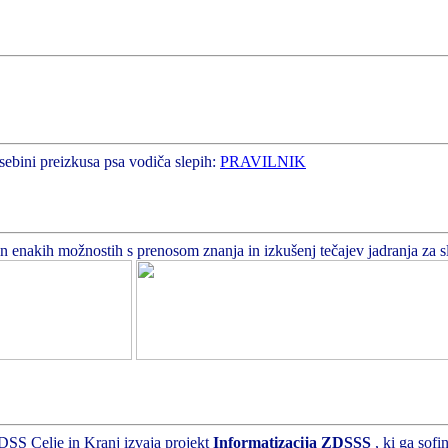
sebini preizkusa psa vodiča slepih:
PRAVILNIK
enakih možnostih s prenosom znanja in izkušenj tečajev jadranja za slepe
DSS Celje in Kranj izvaja projekt
Informatizacija ZDSSS
, ki ga sof