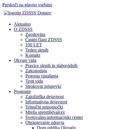
Preskoči na glavno vsebino
Domov
Aktualno
O ZDSSS
Zgodovina
Častni člani ZDSSS
100 LET
Teden slepih
Kontakt
Okvare vida
Pravice slepih in slabovidnih
Zakonodaja
Pogosta vprašanja
Testi vida
Strokovni prispevki
Programi
Založniška dejavnost
Informativna dejavnost
Tehnični pripomočki
Mreža spremljevalcev
Svetovalno-informacijski center
Ohranjevanje zdravja
Dom oddiha Okroglo