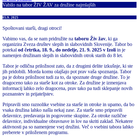
Vabilo na tabor ŽIV ŽAV za družine najmlajših
05.9. 2025
Spoštovani starši, dragi otroci!
Vabimo vas, da se nam pridružite na
taboru Živ žav
, ki ga
organizira Zveza društev slepih in slabovidnih Slovenije. Tabor bo
potekal
od četrtka, 18. 9., do nedelje, 21. 9. 2025 v Izoli
in je
namenjen družinam slepih in slabovidnih otrok starih do 8 let.
Tabor je odlična priložnost zato, da z drugimi delite izkušnje, ki ste
jih pridobili. Morda komu olajšajo pot prav vaša spoznanja. Tabor
pa je dobra priložnost tudi za to, da spoznate druge družine. To je
dragoceno tako za starše kot za otroke. Za družine je izmenjava
informacij lahko zelo dragocena, prav tako pa tudi sklepanje novih
poznanstev in prijateljstev.
Pripravili smo raznolike vsebine za starše in otroke in upamo, da bo
vsaka družina lahko našla nekaj zase. Za starše smo pripravili
delavnice, predavanja in pogovorne skupine. Za otroke različne
delavnice, individualne obravnave in lov na skriti zaklad. Nekatere
aktivnosti pa so namenjene vsej družini. Več o vsebini tabora lahko
preberete v priloženem programu.