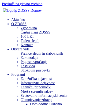
Preskoči na glavno vsebino
Domov
Aktualno
O ZDSSS
Zgodovina
Častni člani ZDSSS
100 LET
Teden slepih
Kontakt
Okvare vida
Pravice slepih in slabovidnih
Zakonodaja
Pogosta vprašanja
Testi vida
Strokovni prispevki
Programi
Založniška dejavnost
Informativna dejavnost
Tehnični pripomočki
Mreža spremljevalcev
Svetovalno-informacijski center
Ohranjevanje zdravja
Dom oddiha Okroglo