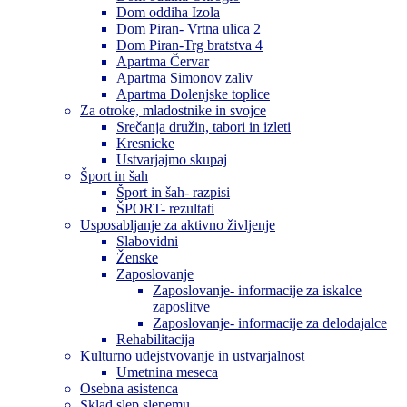
Dom oddiha Izola
Dom Piran- Vrtna ulica 2
Dom Piran-Trg bratstva 4
Apartma Červar
Apartma Simonov zaliv
Apartma Dolenjske toplice
Za otroke, mladostnike in svojce
Srečanja družin, tabori in izleti
Kresnicke
Ustvarjajmo skupaj
Šport in šah
Šport in šah- razpisi
ŠPORT- rezultati
Usposabljanje za aktivno življenje
Slabovidni
Ženske
Zaposlovanje
Zaposlovanje- informacije za iskalce
zaposlitve
Zaposlovanje- informacije za delodajalce
Rehabilitacija
Kulturno udejstvovanje in ustvarjalnost
Umetnina meseca
Osebna asistenca
Sklad slep slepemu