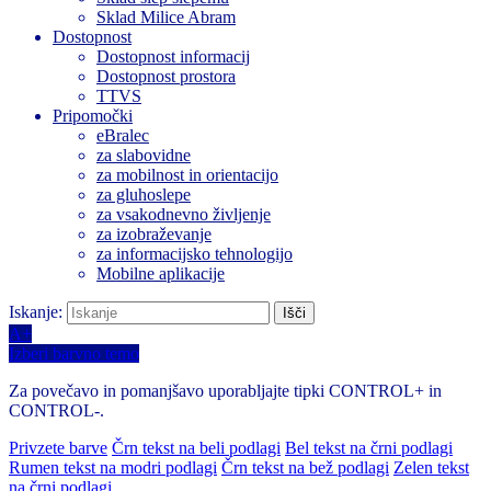
Sklad Milice Abram
Dostopnost
Dostopnost informacij
Dostopnost prostora
TTVS
Pripomočki
eBralec
za slabovidne
za mobilnost in orientacijo
za gluhoslepe
za vsakodnevno življenje
za izobraževanje
za informacijsko tehnologijo
Mobilne aplikacije
Iskanje:
A+
Izberi barvno temo
Za povečavo in pomanjšavo uporabljajte tipki CONTROL+ in
CONTROL-.
Privzete barve
Črn tekst na beli podlagi
Bel tekst na črni podlagi
Rumen tekst na modri podlagi
Črn tekst na bež podlagi
Zelen tekst
na črni podlagi