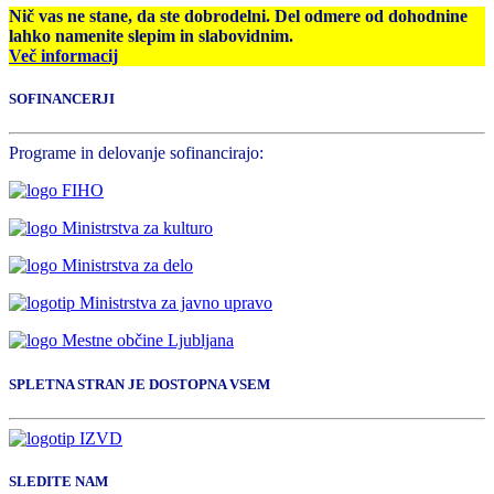
Nič vas ne stane, da ste dobrodelni. Del odmere od dohodnine
lahko namenite slepim in slabovidnim.
Več informacij
SOFINANCERJI
Programe in delovanje sofinancirajo:
SPLETNA STRAN JE DOSTOPNA VSEM
SLEDITE NAM