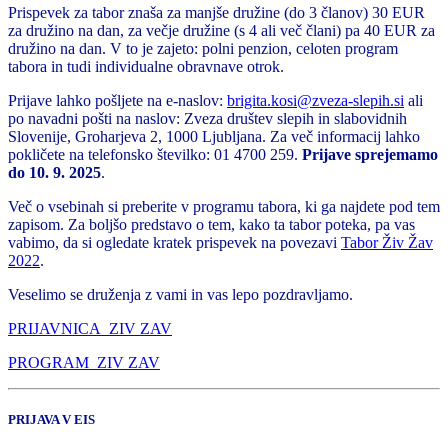
Prispevek za tabor znaša za manjše družine (do 3 članov) 30 EUR
za družino na dan, za večje družine (s 4 ali več člani) pa 40 EUR za
družino na dan. V to je zajeto: polni penzion, celoten program
tabora in tudi individualne obravnave otrok.
Prijave lahko pošljete na e-naslov:
brigita.kosi@zveza-slepih.si
ali
po navadni pošti na naslov: Zveza društev slepih in slabovidnih
Slovenije, Groharjeva 2, 1000 Ljubljana. Za več informacij lahko
pokličete na telefonsko številko: 01 4700 259.
Prijave sprejemamo
do 10. 9. 2025
.
Več o vsebinah si preberite v programu tabora, ki ga najdete pod tem
zapisom. Za boljšo predstavo o tem, kako ta tabor poteka, pa vas
vabimo, da si ogledate kratek prispevek na povezavi
Tabor Živ Žav
2022
.
Veselimo se druženja z vami in vas lepo pozdravljamo.
PRIJAVNICA_ZIV ZAV
PROGRAM_ZIV ZAV
PRIJAVA V EIS