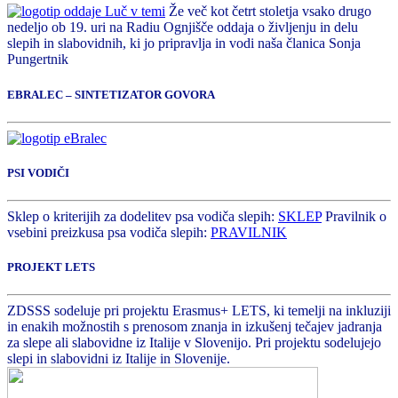
Že več kot četrt stoletja vsako drugo
nedeljo ob 19. uri na Radiu Ognjišče oddaja o življenju in delu
slepih in slabovidnih, ki jo pripravlja in vodi naša članica Sonja
Pungertnik
EBRALEC – SINTETIZATOR GOVORA
PSI VODIČI
Sklep o kriterijih za dodelitev psa vodiča slepih:
SKLEP
Pravilnik o
vsebini preizkusa psa vodiča slepih:
PRAVILNIK
PROJEKT LETS
ZDSSS sodeluje pri projektu Erasmus+ LETS, ki temelji na inkluziji
in enakih možnostih s prenosom znanja in izkušenj tečajev jadranja
za slepe ali slabovidne iz Italije v Slovenijo. Pri projektu sodelujejo
slepi in slabovidni iz Italije in Slovenije.