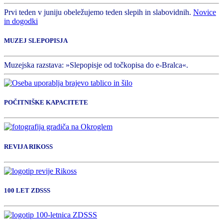
Prvi teden v juniju obeležujemo teden slepih in slabovidnih.
Novice
in dogodki
MUZEJ SLEPOPISJA
Muzejska razstava: »Slepopisje od točkopisa do e-Bralca«.
POČITNIŠKE KAPACITETE
REVIJA RIKOSS
100 LET ZDSSS