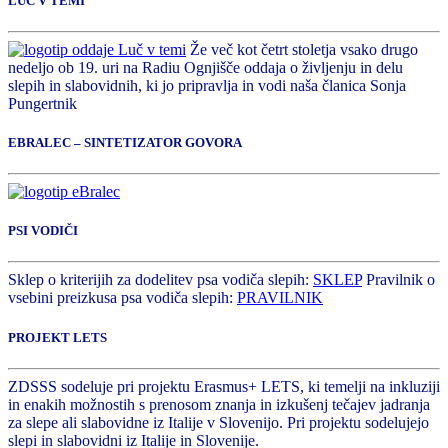
LUČ V TEMI
Že več kot četrt stoletja vsako drugo
nedeljo ob 19. uri na Radiu Ognjišče oddaja o življenju in delu
slepih in slabovidnih, ki jo pripravlja in vodi naša članica Sonja
Pungertnik
EBRALEC – SINTETIZATOR GOVORA
PSI VODIČI
Sklep o kriterijih za dodelitev psa vodiča slepih:
SKLEP
Pravilnik o
vsebini preizkusa psa vodiča slepih:
PRAVILNIK
PROJEKT LETS
ZDSSS sodeluje pri projektu Erasmus+ LETS, ki temelji na inkluziji
in enakih možnostih s prenosom znanja in izkušenj tečajev jadranja
za slepe ali slabovidne iz Italije v Slovenijo. Pri projektu sodelujejo
slepi in slabovidni iz Italije in Slovenije.