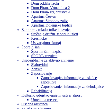
Dom oddiha Izola
Dom Piran- Vrtna ulica 2
Dom Piran-Trg bratstva 4
Apartma Červar
Apartma Simonov zaliv
Apartma Dolenjske toplice
Za otroke, mladostnike in svojce
Srečanja družin, tabori in izleti
Kresnicke
Ustvarjajmo skupaj
Šport in šah
Šport in šah- razpisi
ŠPORT- rezultati
Usposabljanje za aktivno življenje
Slabovidni
Ženske
Zaposlovanje
Zaposlovanje- informacije za iskalce
zaposlitve
Zaposlovanje- informacije za delodajalce
Rehabilitacija
Kulturno udejstvovanje in ustvarjalnost
Umetnina meseca
Osebna asistenca
Sklad slep slepemu