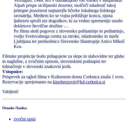
Vermiglio, 1944. Ko v odmaknjeno vas visoko v italijanskih
Alpah prispe sicilijanski dezerter, molčeči mladenič takoj
pritegne pozornost najstarejše hčerke lokalnega šolskega
ravnatelja. Medtem ko se vojna približuje koncu, njuna
ljubezen sproži niz dogodkov, ki za vedno spremenijo usodo
dekletove številčne družine …
Po filmu sledi pogovor z slovensko psihiatrinjo in pediatrinjo,
vodjo Svetovalnega centra za otroke, mladostnike in starše
Ljubljana ter predsednico Slovenske filantropije Anico Mikuš
Kos.
Filmske projekcije bodo prilagojene za slepe in slabovidne ter gluhe
in naglušne, z zvočnim opisom, slovenskimi podnapisi ter
tolmačenje v slovenski znakovni jezik.
Vstopnice:
Prispevek za ogled filma v Kulturnem domu Cerknica znaša 1 evro.
Rezervacije sprejemamo na
kinobrezovir@kd-cerknica.si
Vabljeni!
Oznake članka:
zvočni opisi