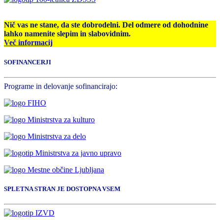
Nič vas ne stane, da ste dobrodelni. Del odmere od dohodnine
lahko namenite slepim in slabovidnim.
Več informacij
SOFINANCERJI
Programe in delovanje sofinancirajo:
SPLETNA STRAN JE DOSTOPNA VSEM