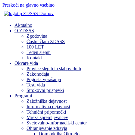
Preskoči na glavno vsebino
Domov
Aktualno
O ZDSSS
Zgodovina
Častni člani ZDSSS
100 LET
Teden slepih
Kontakt
Okvare vida
Pravice slepih in slabovidnih
Zakonodaja
Pogosta vprašanja
Testi vida
Strokovni prispevki
Programi
Založniška dejavnost
Informativna dejavnost
Tehnični pripomočki
Mreža spremljevalcev
Svetovalno-informacijski center
Ohranjevanje zdravja
Dom oddiha Okroglo