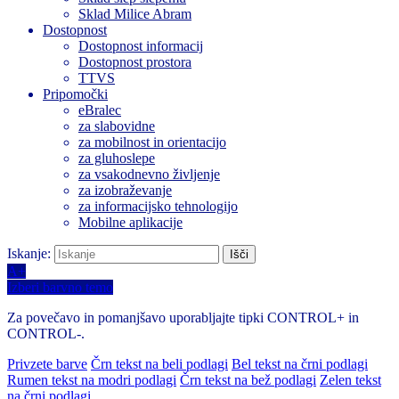
Sklad Milice Abram
Dostopnost
Dostopnost informacij
Dostopnost prostora
TTVS
Pripomočki
eBralec
za slabovidne
za mobilnost in orientacijo
za gluhoslepe
za vsakodnevno življenje
za izobraževanje
za informacijsko tehnologijo
Mobilne aplikacije
Iskanje:
A+
Izberi barvno temo
Za povečavo in pomanjšavo uporabljajte tipki CONTROL+ in
CONTROL-.
Privzete barve
Črn tekst na beli podlagi
Bel tekst na črni podlagi
Rumen tekst na modri podlagi
Črn tekst na bež podlagi
Zelen tekst
na črni podlagi