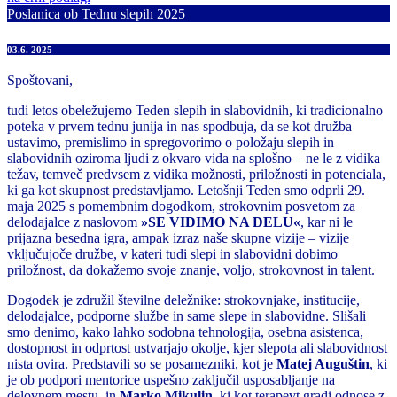
Poslanica ob Tednu slepih 2025
03.6. 2025
Spoštovani,
tudi letos obeležujemo Teden slepih in slabovidnih, ki tradicionalno
poteka v prvem tednu junija in nas spodbuja, da se kot družba
ustavimo, premislimo in spregovorimo o položaju slepih in
slabovidnih oziroma ljudi z okvaro vida na splošno – ne le z vidika
težav, temveč predvsem z vidika možnosti, priložnosti in potenciala,
ki ga kot skupnost predstavljamo. Letošnji Teden smo odprli 29.
maja 2025 s pomembnim dogodkom, strokovnim posvetom za
delodajalce z naslovom
»SE VIDIMO NA DELU«
, kar ni le
prijazna besedna igra, ampak izraz naše skupne vizije – vizije
vključujoče družbe, v kateri tudi slepi in slabovidni dobimo
priložnost, da dokažemo svoje znanje, voljo, strokovnost in talent.
Dogodek je združil številne deležnike: strokovnjake, institucije,
delodajalce, podporne službe in same slepe in slabovidne. Slišali
smo denimo, kako lahko sodobna tehnologija, osebna asistenca,
dostopnost in odprtost ustvarjajo okolje, kjer slepota ali slabovidnost
nista ovira. Predstavili so se posamezniki, kot je
Matej Auguštin
, ki
je ob podpori mentorice uspešno zaključil usposabljanje na
delovnem mestu, in
Marko Mikulin
, ki kot terapevt gradi odnose z