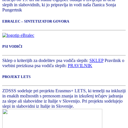
slepih in slabovidnih, ki jo pripravlja in vodi naša članica Sonja
Pungertnik
EBRALEC – SINTETIZATOR GOVORA
PSI VODIČI
Sklep o kriterijih za dodelitev psa vodiča slepih:
SKLEP
Pravilnik o
vsebini preizkusa psa vodiča slepih:
PRAVILNIK
PROJEKT LETS
ZDSSS sodeluje pri projektu Erasmus+ LETS, ki temelji na inkluziji
in enakih možnostih s prenosom znanja in izkušenj tečajev jadranja
za slepe ali slabovidne iz Italije v Slovenijo. Pri projektu sodelujejo
slepi in slabovidni iz Italije in Slovenije.