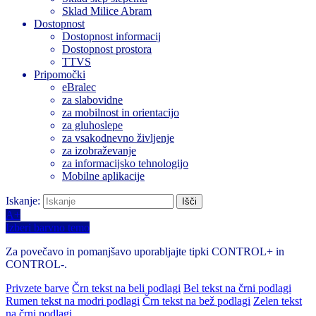
Sklad Milice Abram
Dostopnost
Dostopnost informacij
Dostopnost prostora
TTVS
Pripomočki
eBralec
za slabovidne
za mobilnost in orientacijo
za gluhoslepe
za vsakodnevno življenje
za izobraževanje
za informacijsko tehnologijo
Mobilne aplikacije
Iskanje:
A+
Izberi barvno temo
Za povečavo in pomanjšavo uporabljajte tipki CONTROL+ in
CONTROL-.
Privzete barve
Črn tekst na beli podlagi
Bel tekst na črni podlagi
Rumen tekst na modri podlagi
Črn tekst na bež podlagi
Zelen tekst
na črni podlagi