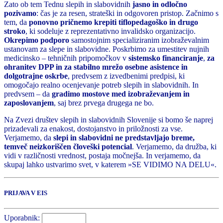
Zato ob tem Tednu slepih in slabovidnih
jasno in odločno
pozivamo
: čas je za resen, strateški in odgovoren pristop. Začnimo s
tem, da
ponovno pričnemo krepiti tiflopedagoško in drugo
stroko
, ki sodeluje z reprezentativno invalidsko organizacijo.
Okrepimo podporo
samostojnim specializiranim izobraževalnim
ustanovam za slepe in slabovidne. Poskrbimo za umestitev nujnih
medicinsko – tehničnih pripomočkov v
sistemsko financiranje
,
za
ohranitev DPP in za stabilno mrežo osebne asistence in
dolgotrajne oskrbe
, predvsem z izvedbenimi predpisi, ki
omogočajo realno ocenjevanje potreb slepih in slabovidnih. In
predvsem – da
gradimo mostove med izobraževanjem in
zaposlovanjem
, saj brez prvega drugega ne bo.
Na Zvezi društev slepih in slabovidnih Slovenije si bomo še naprej
prizadevali za enakost, dostojanstvo in priložnosti za vse.
Verjamemo, da
slepi in slabovidni ne predstavljajo breme,
temveč neizkoriščen človeški potencial
. Verjamemo, da družba, ki
vidi v različnosti vrednost, postaja močnejša. In verjamemo, da
skupaj lahko ustvarimo svet, v katerem »SE VIDIMO NA DELU«.
PRIJAVA V EIS
Uporabnik: