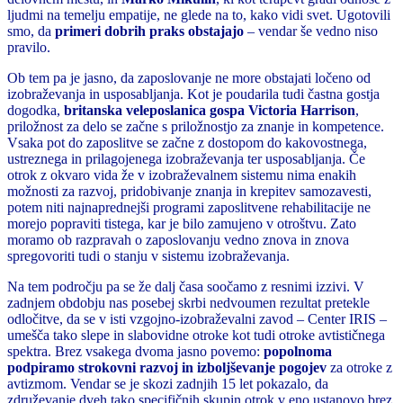
ljudmi na temelju empatije, ne glede na to, kako vidi svet. Ugotovili
smo, da
primeri dobrih praks obstajajo
– vendar še vedno niso
pravilo.
Ob tem pa je jasno, da zaposlovanje ne more obstajati ločeno od
izobraževanja in usposabljanja. Kot je poudarila tudi častna gostja
dogodka,
britanska veleposlanica gospa Victoria Harrison
,
priložnost za delo se začne s priložnostjo za znanje in kompetence.
Vsaka pot do zaposlitve se začne z dostopom do kakovostnega,
ustreznega in prilagojenega izobraževanja ter usposabljanja. Če
otrok z okvaro vida že v izobraževalnem sistemu nima enakih
možnosti za razvoj, pridobivanje znanja in krepitev samozavesti,
potem niti najnaprednejši programi zaposlitvene rehabilitacije ne
morejo popraviti tistega, kar je bilo zamujeno v otroštvu. Zato
moramo ob razpravah o zaposlovanju vedno znova in znova
spregovoriti tudi o stanju v sistemu izobraževanja.
Na tem področju pa se že dalj časa soočamo z resnimi izzivi. V
zadnjem obdobju nas posebej skrbi nedvoumen rezultat pretekle
odločitve, da se v isti vzgojno-izobraževalni zavod – Center IRIS –
umešča tako slepe in slabovidne otroke kot tudi otroke avtističnega
spektra. Brez vsakega dvoma jasno povemo:
popolnoma
podpiramo strokovni razvoj in izboljševanje pogojev
za otroke z
avtizmom. Vendar se je skozi zadnjih 15 let pokazalo, da
združevanje dveh tako specifičnih skupin otrok v eno ustanovo brez