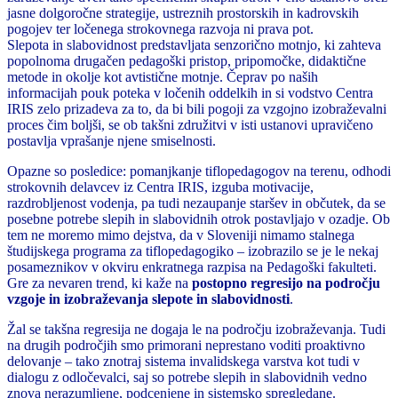
jasne dolgoročne strategije, ustreznih prostorskih in kadrovskih
pogojev ter ločenega strokovnega razvoja ni prava pot.
Slepota in slabovidnost predstavljata senzorično motnjo, ki zahteva
popolnoma drugačen pedagoški pristop, pripomočke, didaktične
metode in okolje kot avtistične motnje. Čeprav po naših
informacijah pouk poteka v ločenih oddelkih in si vodstvo Centra
IRIS zelo prizadeva za to, da bi bili pogoji za vzgojno izobraževalni
proces čim boljši, se ob takšni združitvi v isti ustanovi upravičeno
postavlja vprašanje njene smiselnosti.
Opazne so posledice: pomanjkanje tiflopedagogov na terenu, odhodi
strokovnih delavcev iz Centra IRIS, izguba motivacije,
razdrobljenost vodenja, pa tudi nezaupanje staršev in občutek, da se
posebne potrebe slepih in slabovidnih otrok postavljajo v ozadje. Ob
tem ne moremo mimo dejstva, da v Sloveniji nimamo stalnega
študijskega programa za tiflopedagogiko – izobrazilo se je le nekaj
posameznikov v okviru enkratnega razpisa na Pedagoški fakulteti.
Gre za nevaren trend, ki kaže na
postopno regresijo na področju
vzgoje in izobraževanja slepote in slabovidnosti
.
Žal se takšna regresija ne dogaja le na področju izobraževanja. Tudi
na drugih področjih smo primorani neprestano voditi proaktivno
delovanje – tako znotraj sistema invalidskega varstva kot tudi v
dialogu z odločevalci, saj so potrebe slepih in slabovidnih vedno
znova nerazumljene, podcenjene in sistemsko spregledane.