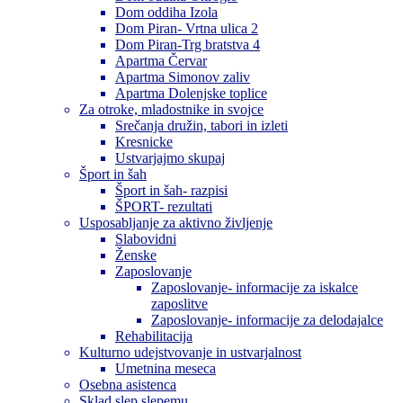
Dom oddiha Izola
Dom Piran- Vrtna ulica 2
Dom Piran-Trg bratstva 4
Apartma Červar
Apartma Simonov zaliv
Apartma Dolenjske toplice
Za otroke, mladostnike in svojce
Srečanja družin, tabori in izleti
Kresnicke
Ustvarjajmo skupaj
Šport in šah
Šport in šah- razpisi
ŠPORT- rezultati
Usposabljanje za aktivno življenje
Slabovidni
Ženske
Zaposlovanje
Zaposlovanje- informacije za iskalce
zaposlitve
Zaposlovanje- informacije za delodajalce
Rehabilitacija
Kulturno udejstvovanje in ustvarjalnost
Umetnina meseca
Osebna asistenca
Sklad slep slepemu