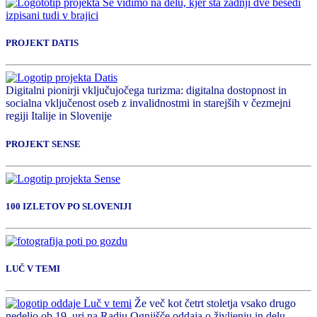
PROJEKT DATIS
Digitalni pionirji vključujočega turizma: digitalna dostopnost in
socialna vključenost oseb z invalidnostmi in starejših v čezmejni
regiji Italije in Slovenije
PROJEKT SENSE
100 IZLETOV PO SLOVENIJI
LUČ V TEMI
Že več kot četrt stoletja vsako drugo
nedeljo ob 19. uri na Radiu Ognjišče oddaja o življenju in delu