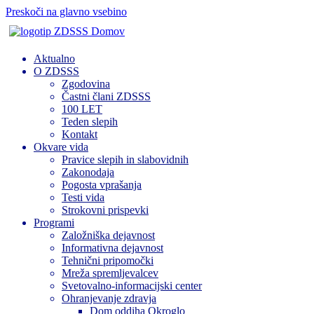
Preskoči na glavno vsebino
Domov
Aktualno
O ZDSSS
Zgodovina
Častni člani ZDSSS
100 LET
Teden slepih
Kontakt
Okvare vida
Pravice slepih in slabovidnih
Zakonodaja
Pogosta vprašanja
Testi vida
Strokovni prispevki
Programi
Založniška dejavnost
Informativna dejavnost
Tehnični pripomočki
Mreža spremljevalcev
Svetovalno-informacijski center
Ohranjevanje zdravja
Dom oddiha Okroglo