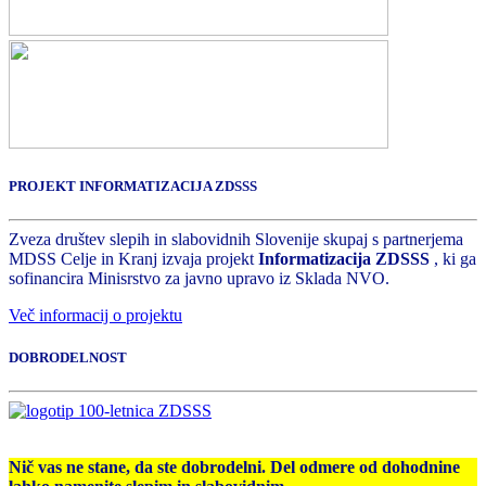
PROJEKT INFORMATIZACIJA ZDSSS
Zveza društev slepih in slabovidnih Slovenije skupaj s partnerjema
MDSS Celje in Kranj izvaja projekt
Informatizacija ZDSSS
, ki ga
sofinancira Minisrstvo za javno upravo iz Sklada NVO.
Več informacij o projektu
DOBRODELNOST
Nič vas ne stane, da ste dobrodelni. Del odmere od dohodnine