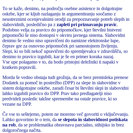
To se kaže, denimo, na področju osebne asistence in dolgotrajne
oskrbe, kjer se kljub razlaganju in argumentiranju soočamo z
neustreznimi ocenjevalnimi orodji za prepoznavanje potreb slepih in
slabovidnih, posledično pa z
zapleti pri priznavanju pravic
.
Podobno velja za pravico do pripomočkov, kjer številni bistveni
pripomočki še niso dostopni v okviru javnega sistema. Slabovidni
denimo še vedno niso upravičeni do namizne elektronske lupe,
čeprav gre za osnovno pripomoček pri samostojnem življenju.
Slepi, ki so bili nekoč upravičeni do spremljevalca v zdravilišču, so
denimo to pravico izgubili, kar je še en primer koraka nazaj.
Vse upe polagamo v to, da bodo pristojni deležniki ti napaki v
kratkem popravili.
Morda še vedno obstaja tudi grožnja, da se brez premisleka prenese
Dodatek za pomoč in postrežbo (DPP) za slepe in slabovidne v
sistem dolgotrajne oskrbe, zaradi česar bi številni slepi in slabovidni
lahko izgubili pravico do DPP. Prav tako predlagatelji niso
predvideli posledic takšne spremembe na ostale pravice, ki so
vezane na DPP.
Če vse to seštejemo, potem ne moremo več govoriti o vključevanju.
Lahko govorimo le o tem, da
se slepota in slabovidnost potiskata
na rob
, da se problematika obravnava parcialno, stihijsko in brez
dolgoročnega načrta.