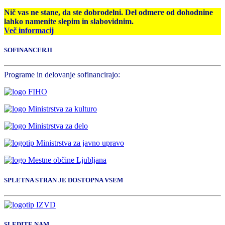
Nič vas ne stane, da ste dobrodelni. Del odmere od dohodnine
lahko namenite slepim in slabovidnim.
Več informacij
SOFINANCERJI
Programe in delovanje sofinancirajo:
SPLETNA STRAN JE DOSTOPNA VSEM
SLEDITE NAM