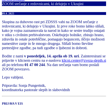
ZOOM srečanje z redovnicami, ki delujejo v Ukrajini
09.4. 2025
Skupina za duhovno rast pri ZDSSS vabi na ZOOM srečanje z
redovnicami, ki delujejo v Ukrajini. Iz prve roke bomo lahko slišali,
kako je vojna zaznamovala ta narod in kako se sestre trudijo ostajati
v stiku s civilnim prebivalstvom. Oskrbujejo bolnike, zbirajo hrano,
zdravila in ostale potrebščine, pomagajo beguncem, iščejo možnosti
namestitve zanje in še mnogo drugega. Slišali bomo številne
pretresljive zgodbe, pa tudi zgodbe o ljubezni in dobroti.
Bodite z nami
v ponedeljek, 14. aprila ob 19. uri
. Zainteresirani se
prijavite v klicnem centru na e-naslovu
klicni.center@zveza-slepih.si
ali po telefonu
01 47 00 244
. Na dan srečanja vam bomo poslali
ZOOM povezavo.
Lepo vabljeni.
Pripravila: Sonja Pungertnik,
koordinatorka pastorale slepih in slabovidnih
PRIJAVA V EIS