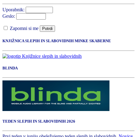
Uporabnik:
Geslo:
Zapomni si me
Potrdi
KNJIŽNICA SLEPIH IN SLABOVIDNIH MINKE SKABERNE
BLINDA
TEDEN SLEPIH IN SLABOVIDNIH 2026
Prvi teden v juniju obeležujemo teden slepih in slabovidnih.
Novice