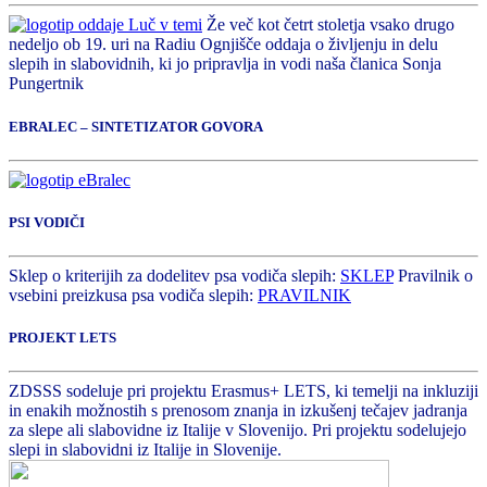
Že več kot četrt stoletja vsako drugo
nedeljo ob 19. uri na Radiu Ognjišče oddaja o življenju in delu
slepih in slabovidnih, ki jo pripravlja in vodi naša članica Sonja
Pungertnik
EBRALEC – SINTETIZATOR GOVORA
PSI VODIČI
Sklep o kriterijih za dodelitev psa vodiča slepih:
SKLEP
Pravilnik o
vsebini preizkusa psa vodiča slepih:
PRAVILNIK
PROJEKT LETS
ZDSSS sodeluje pri projektu Erasmus+ LETS, ki temelji na inkluziji
in enakih možnostih s prenosom znanja in izkušenj tečajev jadranja
za slepe ali slabovidne iz Italije v Slovenijo. Pri projektu sodelujejo
slepi in slabovidni iz Italije in Slovenije.