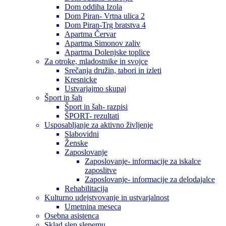
Dom oddiha Izola
Dom Piran- Vrtna ulica 2
Dom Piran-Trg bratstva 4
Apartma Červar
Apartma Simonov zaliv
Apartma Dolenjske toplice
Za otroke, mladostnike in svojce
Srečanja družin, tabori in izleti
Kresnicke
Ustvarjajmo skupaj
Šport in šah
Šport in šah- razpisi
ŠPORT- rezultati
Usposabljanje za aktivno življenje
Slabovidni
Ženske
Zaposlovanje
Zaposlovanje- informacije za iskalce
zaposlitve
Zaposlovanje- informacije za delodajalce
Rehabilitacija
Kulturno udejstvovanje in ustvarjalnost
Umetnina meseca
Osebna asistenca
Sklad slep slepemu