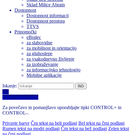
Sklad Milice Abram
Dostopnost
Dostopnost informacij
Dostopnost prostora
TTVS
Pripomočki
eBralec
za slabovidne
za mobilnost in orientacijo
za gluhoslepe
za vsakodnevno življenje
za izobraževanje
za informacijsko tehnologijo
Mobilne aplikacije
Iskanje:
A+
Izberi barvno temo
Za povečavo in pomanjšavo uporabljajte tipki CONTROL+ in
CONTROL-.
Privzete barve
Črn tekst na beli podlagi
Bel tekst na črni podlagi
Rumen tekst na modri podlagi
Črn tekst na bež podlagi
Zelen tekst
na črni podlagi