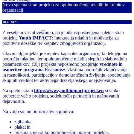
Nova spletna stran projekta za opolnomočenje mladih in krepitev
organizacij
18.4. 2025
Z veseljem vas obveščamo, da je bila vzpostavljena spletna stran
projekta
Youth IMPACT
: Integracija mladih in motivacija za
pozitivne dosežke ter krepitev zmogljivosti organizacij.
Glavni cilj projekta je krepitev kapacitet organizacij, ki delujejo na
področju mladine, ter opolnomočenje mladih slepih in slabovidnih
posameznikov. Cilji projekta neposredno podpirajo
vrednote in
usmeritve programa Erasmus+
, zlasti na področjih vključevanja
in raznolikosti, participacije v demokratičnem življenju, spodbujanja
skupnih vrednot ter aktivnega državljanskega udejstvovanja.
Na spletni strani
http://www.youthimpactproject.eu
si lahko
preberete več o projektu, sodelujočih partnerjih in načrtovanih
dejavnostih.
Na voljo so tudi informativna gradiva:
zgibanka,
plakat in
brošura z nekoliko podrobnejšim opisom projekta.