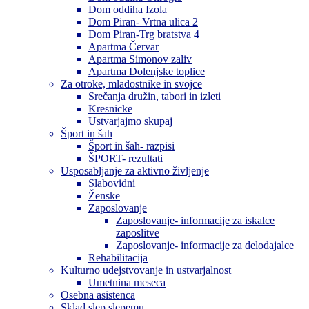
Dom oddiha Izola
Dom Piran- Vrtna ulica 2
Dom Piran-Trg bratstva 4
Apartma Červar
Apartma Simonov zaliv
Apartma Dolenjske toplice
Za otroke, mladostnike in svojce
Srečanja družin, tabori in izleti
Kresnicke
Ustvarjajmo skupaj
Šport in šah
Šport in šah- razpisi
ŠPORT- rezultati
Usposabljanje za aktivno življenje
Slabovidni
Ženske
Zaposlovanje
Zaposlovanje- informacije za iskalce
zaposlitve
Zaposlovanje- informacije za delodajalce
Rehabilitacija
Kulturno udejstvovanje in ustvarjalnost
Umetnina meseca
Osebna asistenca
Sklad slep slepemu