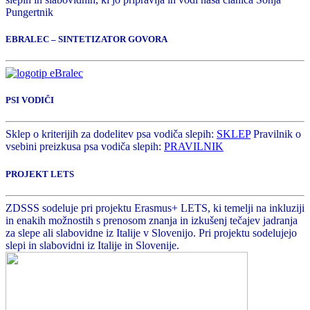
Pungertnik
EBRALEC – SINTETIZATOR GOVORA
PSI VODIČI
Sklep o kriterijih za dodelitev psa vodiča slepih:
SKLEP
Pravilnik o
vsebini preizkusa psa vodiča slepih:
PRAVILNIK
PROJEKT LETS
ZDSSS sodeluje pri projektu Erasmus+ LETS, ki temelji na inkluziji
in enakih možnostih s prenosom znanja in izkušenj tečajev jadranja
za slepe ali slabovidne iz Italije v Slovenijo. Pri projektu sodelujejo
slepi in slabovidni iz Italije in Slovenije.