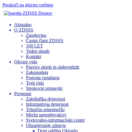
Preskoči na glavno vsebino
Domov
Aktualno
O ZDSSS
Zgodovina
Častni člani ZDSSS
100 LET
Teden slepih
Kontakt
Okvare vida
Pravice slepih in slabovidnih
Zakonodaja
Pogosta vprašanja
Testi vida
Strokovni prispevki
Programi
Založniška dejavnost
Informativna dejavnost
Tehnični pripomočki
Mreža spremljevalcev
Svetovalno-informacijski center
Ohranjevanje zdravja
Dom oddiha Okroglo