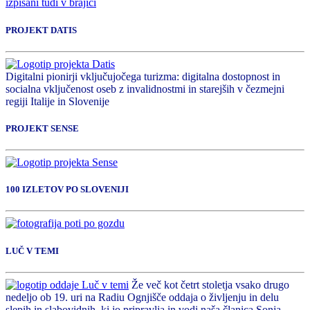
PROJEKT DATIS
Digitalni pionirji vključujočega turizma: digitalna dostopnost in
socialna vključenost oseb z invalidnostmi in starejših v čezmejni
regiji Italije in Slovenije
PROJEKT SENSE
100 IZLETOV PO SLOVENIJI
LUČ V TEMI
Že več kot četrt stoletja vsako drugo
nedeljo ob 19. uri na Radiu Ognjišče oddaja o življenju in delu
slepih in slabovidnih, ki jo pripravlja in vodi naša članica Sonja