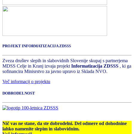
PROJEKT INFORMATIZACIJA ZDSSS
Zveza društev slepih in slabovidnih Slovenije skupaj s partnerjema
MDSS Celje in Kranj izvaja projekt
Informatizacija ZDSSS
, ki ga
sofinancira Minisrstvo za javno upravo iz Sklada NVO.
Več informacij o projektu
DOBRODELNOST
Nič vas ne stane, da ste dobrodelni. Del odmere od dohodnine
lahko namenite slepim in slabovidnim.