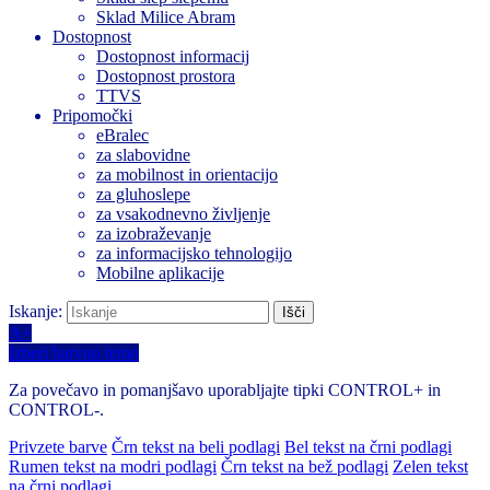
Sklad Milice Abram
Dostopnost
Dostopnost informacij
Dostopnost prostora
TTVS
Pripomočki
eBralec
za slabovidne
za mobilnost in orientacijo
za gluhoslepe
za vsakodnevno življenje
za izobraževanje
za informacijsko tehnologijo
Mobilne aplikacije
Iskanje:
A+
Izberi barvno temo
Za povečavo in pomanjšavo uporabljajte tipki CONTROL+ in
CONTROL-.
Privzete barve
Črn tekst na beli podlagi
Bel tekst na črni podlagi
Rumen tekst na modri podlagi
Črn tekst na bež podlagi
Zelen tekst
na črni podlagi