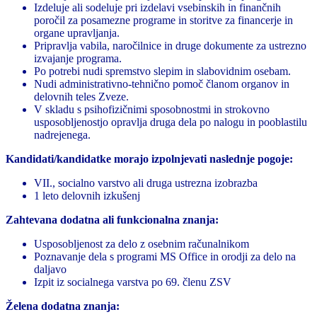
Izdeluje ali sodeluje pri izdelavi vsebinskih in finančnih
poročil za posamezne programe in storitve za financerje in
organe upravljanja.
Pripravlja vabila, naročilnice in druge dokumente za ustrezno
izvajanje programa.
Po potrebi nudi spremstvo slepim in slabovidnim osebam.
Nudi administrativno-tehnično pomoč članom organov in
delovnih teles Zveze.
V skladu s psihofizičnimi sposobnostmi in strokovno
usposobljenostjo opravlja druga dela po nalogu in pooblastilu
nadrejenega.
Kandidati/kandidatke morajo izpolnjevati naslednje pogoje:
VII., socialno varstvo ali druga ustrezna izobrazba
1 leto delovnih izkušenj
Zahtevana dodatna ali funkcionalna znanja:
Usposobljenost za delo z osebnim računalnikom
Poznavanje dela s programi MS Office in orodji za delo na
daljavo
Izpit iz socialnega varstva po 69. členu ZSV
Želena dodatna znanja: