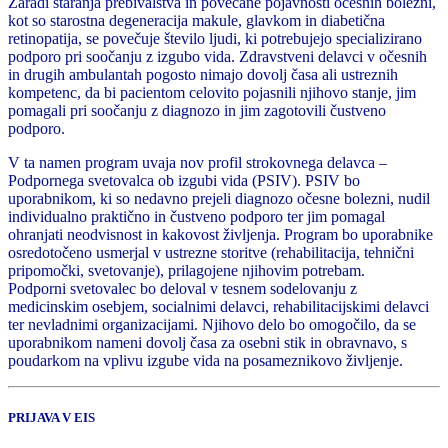
Zaradi staranja prebivalstva in povečane pojavnosti očesnih bolezni,
kot so starostna degeneracija makule, glavkom in diabetična
retinopatija, se povečuje število ljudi, ki potrebujejo specializirano
podporo pri soočanju z izgubo vida. Zdravstveni delavci v očesnih
in drugih ambulantah pogosto nimajo dovolj časa ali ustreznih
kompetenc, da bi pacientom celovito pojasnili njihovo stanje, jim
pomagali pri soočanju z diagnozo in jim zagotovili čustveno
podporo.
V ta namen program uvaja nov profil strokovnega delavca –
Podpornega svetovalca ob izgubi vida (PSIV). PSIV bo
uporabnikom, ki so nedavno prejeli diagnozo očesne bolezni, nudil
individualno praktično in čustveno podporo ter jim pomagal
ohranjati neodvisnost in kakovost življenja. Program bo uporabnike
osredotočeno usmerjal v ustrezne storitve (rehabilitacija, tehnični
pripomočki, svetovanje), prilagojene njihovim potrebam.
Podporni svetovalec bo deloval v tesnem sodelovanju z
medicinskim osebjem, socialnimi delavci, rehabilitacijskimi delavci
ter nevladnimi organizacijami. Njihovo delo bo omogočilo, da se
uporabnikom nameni dovolj časa za osebni stik in obravnavo, s
poudarkom na vplivu izgube vida na posameznikovo življenje.
PRIJAVA V EIS