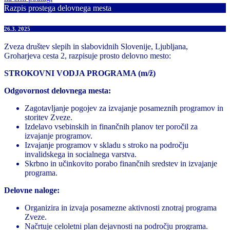
Razpis prostega delovnega mesta
26.3. 2025
Zveza društev slepih in slabovidnih Slovenije, Ljubljana,
Groharjeva cesta 2, razpisuje prosto delovno mesto:
STROKOVNI VODJA PROGRAMA (m/ž)
Odgovornost delovnega mesta:
Zagotavljanje pogojev za izvajanje posameznih programov in
storitev Zveze.
Izdelavo vsebinskih in finančnih planov ter poročil za
izvajanje programov.
Izvajanje programov v skladu s stroko na področju
invalidskega in socialnega varstva.
Skrbno in učinkovito porabo finančnih sredstev in izvajanje
programa.
Delovne naloge:
Organizira in izvaja posamezne aktivnosti znotraj programa
Zveze.
Načrtuje celoletni plan dejavnosti na področju programa.