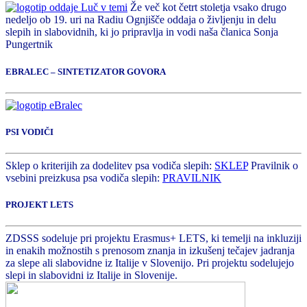
Že več kot četrt stoletja vsako drugo
nedeljo ob 19. uri na Radiu Ognjišče oddaja o življenju in delu
slepih in slabovidnih, ki jo pripravlja in vodi naša članica Sonja
Pungertnik
EBRALEC – SINTETIZATOR GOVORA
PSI VODIČI
Sklep o kriterijih za dodelitev psa vodiča slepih:
SKLEP
Pravilnik o
vsebini preizkusa psa vodiča slepih:
PRAVILNIK
PROJEKT LETS
ZDSSS sodeluje pri projektu Erasmus+ LETS, ki temelji na inkluziji
in enakih možnostih s prenosom znanja in izkušenj tečajev jadranja
za slepe ali slabovidne iz Italije v Slovenijo. Pri projektu sodelujejo
slepi in slabovidni iz Italije in Slovenije.