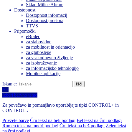
Sklad Milice Abram
Dostopnost
Dostopnost informacij
Dostopnost prostora
TTVS
Pripomočki
eBralec
za slabovidne
za mobilnost in orientacijo
za gluhoslepe
za vsakodnevno življenje
za izobraževanje
za informacijsko tehnologijo
Mobilne aplikacije
Iskanje:
A+
Izberi barvno temo
Za povečavo in pomanjšavo uporabljajte tipki CONTROL+ in
CONTROL-.
Privzete barve
Črn tekst na beli podlagi
Bel tekst na črni podlagi
Rumen tekst na modri podlagi
Črn tekst na bež podlagi
Zelen tekst
na črni podlagi