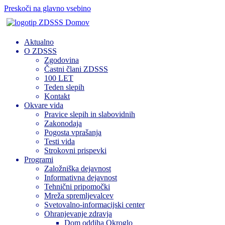
Preskoči na glavno vsebino
Domov
Aktualno
O ZDSSS
Zgodovina
Častni člani ZDSSS
100 LET
Teden slepih
Kontakt
Okvare vida
Pravice slepih in slabovidnih
Zakonodaja
Pogosta vprašanja
Testi vida
Strokovni prispevki
Programi
Založniška dejavnost
Informativna dejavnost
Tehnični pripomočki
Mreža spremljevalcev
Svetovalno-informacijski center
Ohranjevanje zdravja
Dom oddiha Okroglo