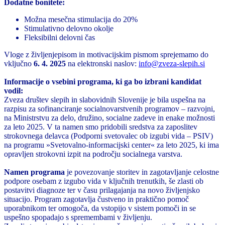
Dodatne bonitete:
Možna mesečna stimulacija do 20%
Stimulativno delovno okolje
Fleksibilni delovni čas
Vloge z življenjepisom in motivacijskim pismom sprejemamo do
vključno
6. 4. 2025
na elektronski naslov:
info@zveza-slepih.si
Informacije o vsebini programa, ki ga bo izbrani kandidat
vodil:
Zveza društev slepih in slabovidnih Slovenije je bila uspešna na
razpisu za sofinanciranje socialnovarstvenih programov – razvojni,
na Ministrstvu za delo, družino, socialne zadeve in enake možnosti
za leto 2025. V ta namen smo pridobili sredstva za zaposlitev
strokovnega delavca (Podporni svetovalec ob izgubi vida – PSIV)
na programu »Svetovalno-informacijski center« za leto 2025, ki ima
opravljen strokovni izpit na področju socialnega varstva.
Namen programa
je povezovanje storitev in zagotavljanje celostne
podpore osebam z izgubo vida v ključnih trenutkih, še zlasti ob
postavitvi diagnoze ter v času prilagajanja na novo življenjsko
situacijo. Program zagotavlja čustveno in praktično pomoč
uporabnikom ter omogoča, da vstopijo v sistem pomoči in se
uspešno spopadajo s spremembami v življenju.