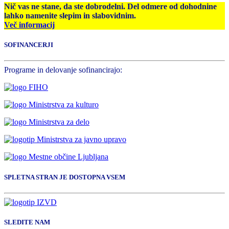
Nič vas ne stane, da ste dobrodelni. Del odmere od dohodnine
lahko namenite slepim in slabovidnim.
Več informacij
SOFINANCERJI
Programe in delovanje sofinancirajo:
SPLETNA STRAN JE DOSTOPNA VSEM
SLEDITE NAM