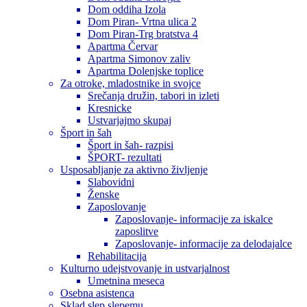
Dom oddiha Izola
Dom Piran- Vrtna ulica 2
Dom Piran-Trg bratstva 4
Apartma Červar
Apartma Simonov zaliv
Apartma Dolenjske toplice
Za otroke, mladostnike in svojce
Srečanja družin, tabori in izleti
Kresnicke
Ustvarjajmo skupaj
Šport in šah
Šport in šah- razpisi
ŠPORT- rezultati
Usposabljanje za aktivno življenje
Slabovidni
Ženske
Zaposlovanje
Zaposlovanje- informacije za iskalce
zaposlitve
Zaposlovanje- informacije za delodajalce
Rehabilitacija
Kulturno udejstvovanje in ustvarjalnost
Umetnina meseca
Osebna asistenca
Sklad slep slepemu