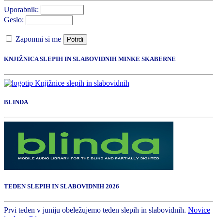
Uporabnik:
Geslo:
Zapomni si me
Potrdi
KNJIŽNICA SLEPIH IN SLABOVIDNIH MINKE SKABERNE
BLINDA
TEDEN SLEPIH IN SLABOVIDNIH 2026
Prvi teden v juniju obeležujemo teden slepih in slabovidnih.
Novice