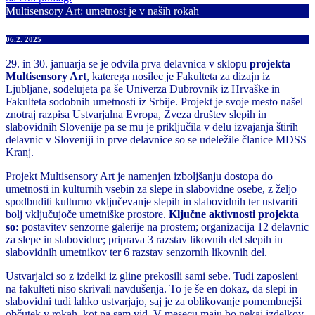
Multisensory Art: umetnost je v naših rokah
06.2. 2025
29. in 30. januarja se je odvila prva delavnica v sklopu
projekta
Multisensory Art
, katerega nosilec je Fakulteta za dizajn iz
Ljubljane, sodelujeta pa še Univerza Dubrovnik iz Hrvaške in
Fakulteta sodobnih umetnosti iz Srbije. Projekt je svoje mesto našel
znotraj razpisa Ustvarjalna Evropa, Zveza društev slepih in
slabovidnih Slovenije pa se mu je priključila v delu izvajanja štirih
delavnic v Sloveniji in prve delavnice so se udeležile članice MDSS
Kranj.
Projekt Multisensory Art je namenjen izboljšanju dostopa do
umetnosti in kulturnih vsebin za slepe in slabovidne osebe, z željo
spodbuditi kulturno vključevanje slepih in slabovidnih ter ustvariti
bolj vključujoče umetniške prostore.
Ključne aktivnosti projekta
so:
postavitev senzorne galerije na prostem; organizacija 12 delavnic
za slepe in slabovidne; priprava 3 razstav likovnih del slepih in
slabovidnih umetnikov ter 6 razstav senzornih likovnih del.
Ustvarjalci so z izdelki iz gline prekosili sami sebe. Tudi zaposleni
na fakulteti niso skrivali navdušenja. To je še en dokaz, da slepi in
slabovidni tudi lahko ustvarjajo, saj je za oblikovanje pomembnejši
občutek v rokah, kot pa sam vid. V mesecu maju bo nekaj izdelkov