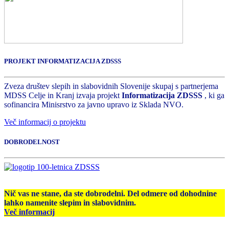
PROJEKT INFORMATIZACIJA ZDSSS
Zveza društev slepih in slabovidnih Slovenije skupaj s partnerjema
MDSS Celje in Kranj izvaja projekt
Informatizacija ZDSSS
, ki ga
sofinancira Minisrstvo za javno upravo iz Sklada NVO.
Več informacij o projektu
DOBRODELNOST
Nič vas ne stane, da ste dobrodelni. Del odmere od dohodnine
lahko namenite slepim in slabovidnim.
Več informacij