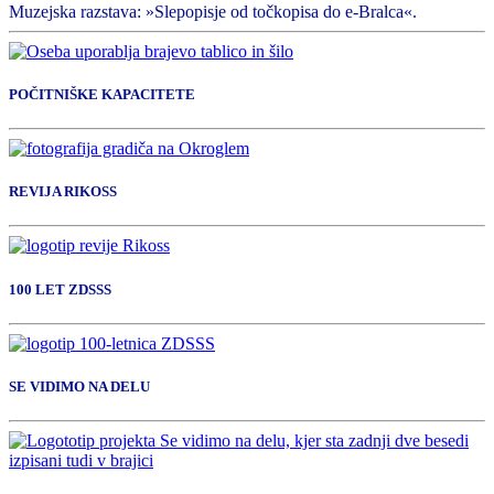
Muzejska razstava: »Slepopisje od točkopisa do e-Bralca«.
POČITNIŠKE KAPACITETE
REVIJA RIKOSS
100 LET ZDSSS
SE VIDIMO NA DELU