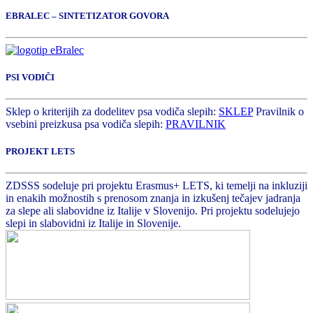
EBRALEC – SINTETIZATOR GOVORA
PSI VODIČI
Sklep o kriterijih za dodelitev psa vodiča slepih:
SKLEP
Pravilnik o
vsebini preizkusa psa vodiča slepih:
PRAVILNIK
PROJEKT LETS
ZDSSS sodeluje pri projektu Erasmus+ LETS, ki temelji na inkluziji
in enakih možnostih s prenosom znanja in izkušenj tečajev jadranja
za slepe ali slabovidne iz Italije v Slovenijo. Pri projektu sodelujejo
slepi in slabovidni iz Italije in Slovenije.