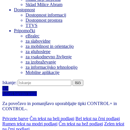
Sklad Milice Abram
Dostopnost
Dostopnost informacij
Dostopnost prostora
TTVS
Pripomočki
eBralec
za slabovidne
za mobilnost in orientacijo
za gluhoslepe
za vsakodnevno življenje
za izobraževanje
za informacijsko tehnologijo
Mobilne aplikacije
Iskanje:
A+
Izberi barvno temo
Za povečavo in pomanjšavo uporabljajte tipki CONTROL+ in
CONTROL-.
Privzete barve
Črn tekst na beli podlagi
Bel tekst na črni podlagi
Rumen tekst na modri podlagi
Črn tekst na bež podlagi
Zelen tekst
na črni podlagi