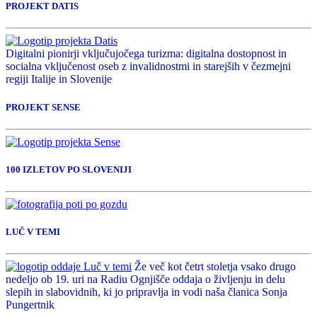
PROJEKT DATIS
Digitalni pionirji vključujočega turizma: digitalna dostopnost in
socialna vključenost oseb z invalidnostmi in starejših v čezmejni
regiji Italije in Slovenije
PROJEKT SENSE
100 IZLETOV PO SLOVENIJI
LUČ V TEMI
Že več kot četrt stoletja vsako drugo
nedeljo ob 19. uri na Radiu Ognjišče oddaja o življenju in delu
slepih in slabovidnih, ki jo pripravlja in vodi naša članica Sonja
Pungertnik