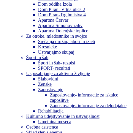
Dom oddiha Izola
Dom Piran- Vrtna ulica 2
Dom Piran-Trg bratstva 4
Apartma Červar
Apartma Simonov zaliv
Apartma Dolenjske toplice
Za otroke, mladostnike in svojce
Srečanja družin, tabori in izleti
Kresnicke
Ustvarjajmo skupaj
Šport in šah
Šport in šah- razpisi
ŠPORT- rezultati
Usposabljanje za aktivno življenje
Slabovidni
Ženske
Zaposlovanje
Zaposlovanje- informacije za iskalce
zaposlitve
Zaposlovanje- informacije za delodajalce
Rehabilitacija
Kulturno udejstvovanje in ustvarjalnost
Umetnina meseca
Osebna asistenca
Sklad slep slepemu