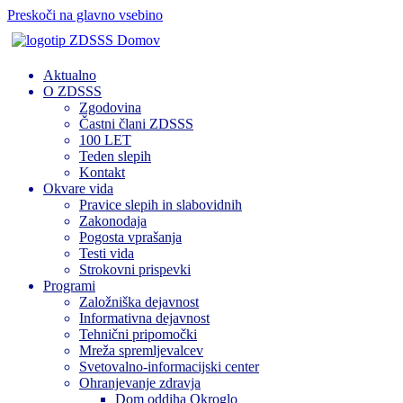
Preskoči na glavno vsebino
Domov
Aktualno
O ZDSSS
Zgodovina
Častni člani ZDSSS
100 LET
Teden slepih
Kontakt
Okvare vida
Pravice slepih in slabovidnih
Zakonodaja
Pogosta vprašanja
Testi vida
Strokovni prispevki
Programi
Založniška dejavnost
Informativna dejavnost
Tehnični pripomočki
Mreža spremljevalcev
Svetovalno-informacijski center
Ohranjevanje zdravja
Dom oddiha Okroglo