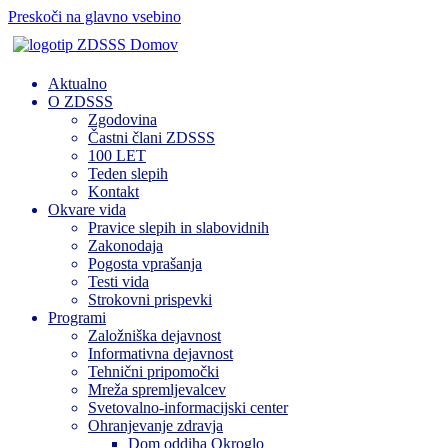
Preskoči na glavno vsebino
Domov
Aktualno
O ZDSSS
Zgodovina
Častni člani ZDSSS
100 LET
Teden slepih
Kontakt
Okvare vida
Pravice slepih in slabovidnih
Zakonodaja
Pogosta vprašanja
Testi vida
Strokovni prispevki
Programi
Založniška dejavnost
Informativna dejavnost
Tehnični pripomočki
Mreža spremljevalcev
Svetovalno-informacijski center
Ohranjevanje zdravja
Dom oddiha Okroglo