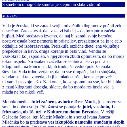
S smehom omogočite smučanje slepim in slabovidnim!
31.1. 2025
Vida je ženska, ki se zaradi svojih odvečnih kilogramov počuti zelo
nesrečno. Zato si vsak dan zastavi isti cilj – da bo »jutri« začela
hujšati. Med predstavo izvemo, da naj bi zaradi svoje baročne
postave ostala brez partnerja in prijateljev, prezajetnost pa jo je celo
oddaljila od izobraževanja. Preizkuša različne diete: ena vključuje
prepečence in kavo, druga korenje in belo vino. Vendar se
vsakokrat, ko ji spodleti, v njej znova zbudi optimizem, da bo morda
tokrat uspelo. Na vsakem začetku se tehtnica ustavi pri 125
kilogramih, na koncu pa, kljub trudu, še vedno pokaže enako
številko. Vida trdno verjame, da bo vse drugače, ko bo shujšala,
vendar se hkrati zaveda, da ji je mladost ušla, ker se je preveč
ukvarjala s svojo težo. Na koncu, ko se spomni na vse, kar bi lahko
z manj kilogrami dosegla, sklene, da bo morda res imela vse, a
mlada ne bo nikoli več.
Monokomedija
Jutri začnem, avtorice Dese Muck
, je jamstvo za
smeh in dobro voljo. Priložnost se ponuja
že jutri, v soboto, 1.
februarja, ob 18. uri
,
v Kulturnem domu Breznica
. V režiji
Gašperja Stojca, igri Mateje Mlačnik in s songi Ivana Janeza
Mlačnika bo ta predstava
ves izkupiček namenila smučanju slepih