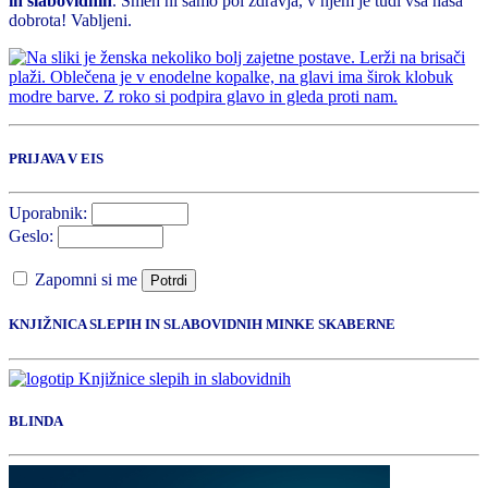
in slabovidnih
. Smeh ni samo pol zdravja, v njem je tudi vsa naša
dobrota! Vabljeni.
PRIJAVA V EIS
Uporabnik:
Geslo:
Zapomni si me
Potrdi
KNJIŽNICA SLEPIH IN SLABOVIDNIH MINKE SKABERNE
BLINDA