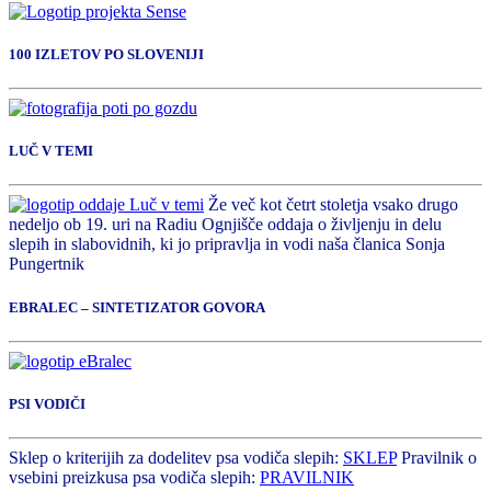
100 IZLETOV PO SLOVENIJI
LUČ V TEMI
Že več kot četrt stoletja vsako drugo
nedeljo ob 19. uri na Radiu Ognjišče oddaja o življenju in delu
slepih in slabovidnih, ki jo pripravlja in vodi naša članica Sonja
Pungertnik
EBRALEC – SINTETIZATOR GOVORA
PSI VODIČI
Sklep o kriterijih za dodelitev psa vodiča slepih:
SKLEP
Pravilnik o
vsebini preizkusa psa vodiča slepih:
PRAVILNIK