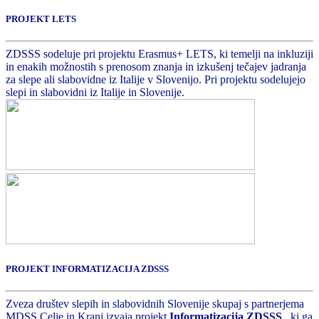
PROJEKT LETS
ZDSSS sodeluje pri projektu Erasmus+ LETS, ki temelji na inkluziji
in enakih možnostih s prenosom znanja in izkušenj tečajev jadranja
za slepe ali slabovidne iz Italije v Slovenijo. Pri projektu sodelujejo
slepi in slabovidni iz Italije in Slovenije.
PROJEKT INFORMATIZACIJA ZDSSS
Zveza društev slepih in slabovidnih Slovenije skupaj s partnerjema
MDSS Celje in Kranj izvaja projekt
Informatizacija ZDSSS
, ki ga