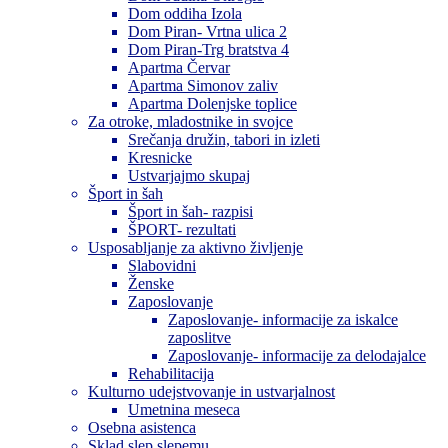
Dom oddiha Izola
Dom Piran- Vrtna ulica 2
Dom Piran-Trg bratstva 4
Apartma Červar
Apartma Simonov zaliv
Apartma Dolenjske toplice
Za otroke, mladostnike in svojce
Srečanja družin, tabori in izleti
Kresnicke
Ustvarjajmo skupaj
Šport in šah
Šport in šah- razpisi
ŠPORT- rezultati
Usposabljanje za aktivno življenje
Slabovidni
Ženske
Zaposlovanje
Zaposlovanje- informacije za iskalce
zaposlitve
Zaposlovanje- informacije za delodajalce
Rehabilitacija
Kulturno udejstvovanje in ustvarjalnost
Umetnina meseca
Osebna asistenca
Sklad slep slepemu