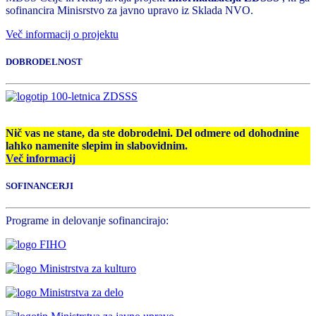
sofinancira Minisrstvo za javno upravo iz Sklada NVO.
Več informacij o projektu
DOBRODELNOST
Nič vas ne stane, da ste dobrodelni. Del odmere od dohodnine
lahko namenite slepim in slabovidnim.
Več informacij
SOFINANCERJI
Programe in delovanje sofinancirajo: