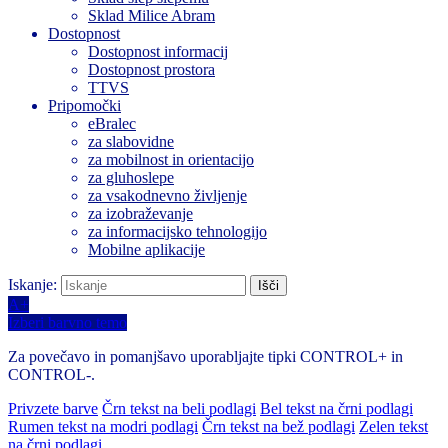
Sklad Milice Abram
Dostopnost
Dostopnost informacij
Dostopnost prostora
TTVS
Pripomočki
eBralec
za slabovidne
za mobilnost in orientacijo
za gluhoslepe
za vsakodnevno življenje
za izobraževanje
za informacijsko tehnologijo
Mobilne aplikacije
Iskanje:
A+
Izberi barvno temo
Za povečavo in pomanjšavo uporabljajte tipki CONTROL+ in
CONTROL-.
Privzete barve
Črn tekst na beli podlagi
Bel tekst na črni podlagi
Rumen tekst na modri podlagi
Črn tekst na bež podlagi
Zelen tekst
na črni podlagi