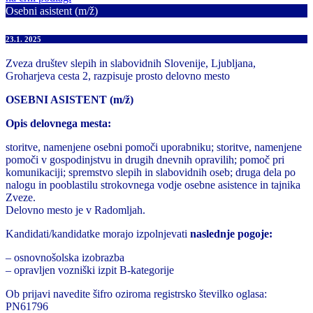
Osebni asistent (m/ž)
23.1. 2025
Zveza društev slepih in slabovidnih Slovenije, Ljubljana,
Groharjeva cesta 2, razpisuje prosto delovno mesto
OSEBNI ASISTENT (m/ž)
Opis
delovnega mesta:
storitve, namenjene osebni pomoči uporabniku; storitve, namenjene
pomoči v gospodinjstvu in drugih dnevnih opravilih; pomoč pri
komunikaciji; spremstvo slepih in slabovidnih oseb; druga dela po
nalogu in pooblastilu strokovnega vodje osebne asistence in tajnika
Zveze.
Delovno mesto je v Radomljah.
Kandidati/kandidatke morajo izpolnjevati
naslednje pogoje:
– osnovnošolska izobrazba
– opravljen vozniški izpit B-kategorije
Ob prijavi navedite šifro oziroma registrsko številko oglasa:
PN61796