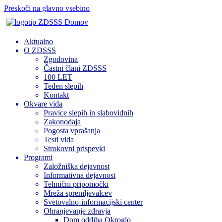
Preskoči na glavno vsebino
Domov
Aktualno
O ZDSSS
Zgodovina
Častni člani ZDSSS
100 LET
Teden slepih
Kontakt
Okvare vida
Pravice slepih in slabovidnih
Zakonodaja
Pogosta vprašanja
Testi vida
Strokovni prispevki
Programi
Založniška dejavnost
Informativna dejavnost
Tehnični pripomočki
Mreža spremljevalcev
Svetovalno-informacijski center
Ohranjevanje zdravja
Dom oddiha Okroglo