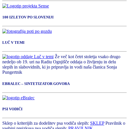
100 IZLETOV PO SLOVENIJI
LUČ V TEMI
Že več kot četrt stoletja vsako drugo
nedeljo ob 19. uri na Radiu Ognjišče oddaja o življenju in delu
slepih in slabovidnih, ki jo pripravlja in vodi naša članica Sonja
Pungertnik
EBRALEC – SINTETIZATOR GOVORA
PSI VODIČI
Sklep o kriterijih za dodelitev psa vodiča slepih:
SKLEP
Pravilnik o
vsebini preizkusa psa vodiča slepih:
PRAVILNIK