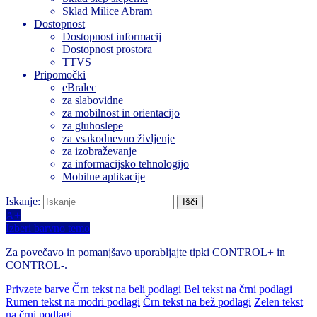
Sklad Milice Abram
Dostopnost
Dostopnost informacij
Dostopnost prostora
TTVS
Pripomočki
eBralec
za slabovidne
za mobilnost in orientacijo
za gluhoslepe
za vsakodnevno življenje
za izobraževanje
za informacijsko tehnologijo
Mobilne aplikacije
Iskanje:
A+
Izberi barvno temo
Za povečavo in pomanjšavo uporabljajte tipki CONTROL+ in
CONTROL-.
Privzete barve
Črn tekst na beli podlagi
Bel tekst na črni podlagi
Rumen tekst na modri podlagi
Črn tekst na bež podlagi
Zelen tekst
na črni podlagi