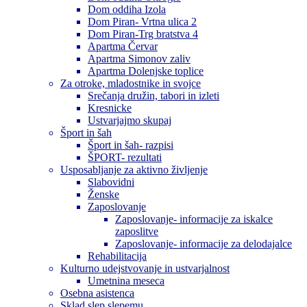
Dom oddiha Izola
Dom Piran- Vrtna ulica 2
Dom Piran-Trg bratstva 4
Apartma Červar
Apartma Simonov zaliv
Apartma Dolenjske toplice
Za otroke, mladostnike in svojce
Srečanja družin, tabori in izleti
Kresnicke
Ustvarjajmo skupaj
Šport in šah
Šport in šah- razpisi
ŠPORT- rezultati
Usposabljanje za aktivno življenje
Slabovidni
Ženske
Zaposlovanje
Zaposlovanje- informacije za iskalce
zaposlitve
Zaposlovanje- informacije za delodajalce
Rehabilitacija
Kulturno udejstvovanje in ustvarjalnost
Umetnina meseca
Osebna asistenca
Sklad slep slepemu