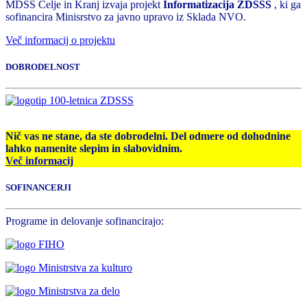
MDSS Celje in Kranj izvaja projekt
Informatizacija ZDSSS
, ki ga
sofinancira Minisrstvo za javno upravo iz Sklada NVO.
Več informacij o projektu
DOBRODELNOST
Nič vas ne stane, da ste dobrodelni. Del odmere od dohodnine
lahko namenite slepim in slabovidnim.
Več informacij
SOFINANCERJI
Programe in delovanje sofinancirajo: