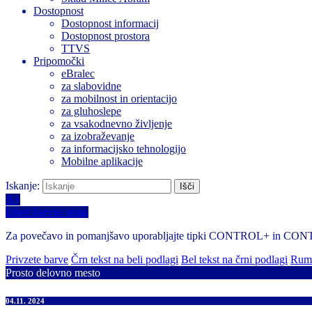
Dostopnost
Dostopnost informacij
Dostopnost prostora
TTVS
Pripomočki
eBralec
za slabovidne
za mobilnost in orientacijo
za gluhoslepe
za vsakodnevno življenje
za izobraževanje
za informacijsko tehnologijo
Mobilne aplikacije
Iskanje:
A+
Izberi barvno temo
Za povečavo in pomanjšavo uporabljajte tipki CONTROL+ in CO
Privzete barve
Črn tekst na beli podlagi
Bel tekst na črni podlagi
Rume
Prosto delovno mesto
04.11. 2024