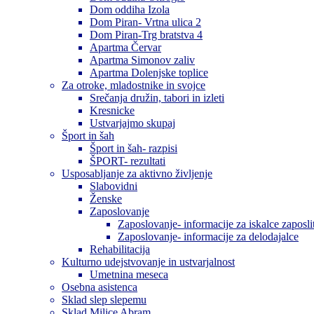
Dom oddiha Izola
Dom Piran- Vrtna ulica 2
Dom Piran-Trg bratstva 4
Apartma Červar
Apartma Simonov zaliv
Apartma Dolenjske toplice
Za otroke, mladostnike in svojce
Srečanja družin, tabori in izleti
Kresnicke
Ustvarjajmo skupaj
Šport in šah
Šport in šah- razpisi
ŠPORT- rezultati
Usposabljanje za aktivno življenje
Slabovidni
Ženske
Zaposlovanje
Zaposlovanje- informacije za iskalce zaposli
Zaposlovanje- informacije za delodajalce
Rehabilitacija
Kulturno udejstvovanje in ustvarjalnost
Umetnina meseca
Osebna asistenca
Sklad slep slepemu
Sklad Milice Abram