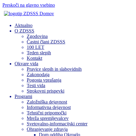
Preskoči na glavno vsebino
Domov
Aktualno
O ZDSSS
Zgodovina
Častni člani ZDSSS
100 LET
Teden slepih
Kontakt
Okvare vida
Pravice slepih in slabovidnih
Zakonodaja
Pogosta vprašanja
Testi vida
Strokovni prispevki
Programi
Založniška dejavnost
Informativna dejavnost
Tehnični pripomočki
Mreža spremljevalcev
Svetovalno-informacijski center
Ohranjevanje zdravja
Dom oddiha Okroglo