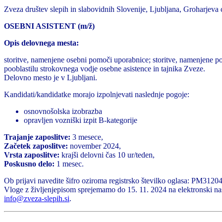
Zveza društev slepih in slabovidnih Slovenije, Ljubljana, Groharjeva 
OSEBNI ASISTENT (m/ž)
Opis delovnega mesta:
storitve, namenjene osebni pomoči uporabnice; storitve, namenjene po
pooblastilu strokovnega vodje osebne asistence in tajnika Zveze.
Delovno mesto je v Ljubljani.
Kandidati/kandidatke morajo izpolnjevati naslednje pogoje:
osnovnošolska izobrazba
opravljen vozniški izpit B-kategorije
Trajanje zaposlitve:
3 mesece,
Začetek zaposlitve:
november 2024,
Vrsta zaposlitve:
krajši delovni čas 10 ur/teden,
Poskusno delo:
1 mesec.
Ob prijavi navedite šifro oziroma registrsko številko oglasa: PM3120
Vloge z življenjepisom sprejemamo do 15. 11. 2024 na elektronski na
info@zveza-slepih.si
.