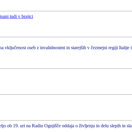
a vključenost oseb z invalidnostmi in starejših v čezmejni regiji Italije 
ljo ob 19. uri na Radiu Ognjišče oddaja o življenju in delu slepih in sl