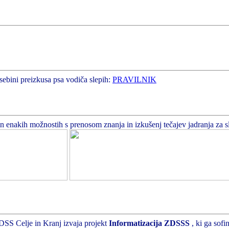
sebini preizkusa psa vodiča slepih:
PRAVILNIK
enakih možnostih s prenosom znanja in izkušenj tečajev jadranja za slepe
DSS Celje in Kranj izvaja projekt
Informatizacija ZDSSS
, ki ga sof