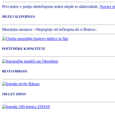
Prvi teden v juniju obeležujemo teden slepih in slabovidnih.
Novice i
MUZEJ SLEPOPISJA
Muzejska razstava: »Slepopisje od točkopisa do e-Bralca«.
POČITNIŠKE KAPACITETE
REVIJA RIKOSS
100 LET ZDSSS