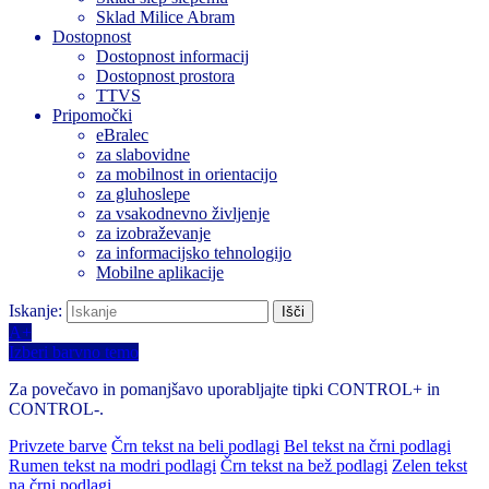
Sklad Milice Abram
Dostopnost
Dostopnost informacij
Dostopnost prostora
TTVS
Pripomočki
eBralec
za slabovidne
za mobilnost in orientacijo
za gluhoslepe
za vsakodnevno življenje
za izobraževanje
za informacijsko tehnologijo
Mobilne aplikacije
Iskanje:
A+
Izberi barvno temo
Za povečavo in pomanjšavo uporabljajte tipki CONTROL+ in
CONTROL-.
Privzete barve
Črn tekst na beli podlagi
Bel tekst na črni podlagi
Rumen tekst na modri podlagi
Črn tekst na bež podlagi
Zelen tekst
na črni podlagi