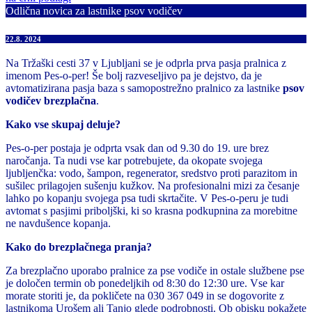
Odlična novica za lastnike psov vodičev
22.8. 2024
Na Tržaški cesti 37 v Ljubljani se je odprla prva pasja pralnica z
imenom Pes-o-per! Še bolj razveseljivo pa je dejstvo, da je
avtomatizirana pasja baza s samopostrežno pralnico za lastnike
psov
vodičev brezplačna
.
Kako vse skupaj deluje?
Pes-o-per postaja je odprta vsak dan od 9.30 do 19. ure brez
naročanja. Ta nudi vse kar potrebujete, da okopate svojega
ljubljenčka: vodo, šampon, regenerator, sredstvo proti parazitom in
sušilec prilagojen sušenju kužkov. Na profesionalni mizi za česanje
lahko po kopanju svojega psa tudi skrtačite. V Pes-o-peru je tudi
avtomat s pasjimi priboljški, ki so krasna podkupnina za morebitne
ne navdušence kopanja.
Kako do brezplačnega pranja?
Za brezplačno uporabo pralnice za pse vodiče in ostale službene pse
je določen termin ob ponedeljkih od 8:30 do 12:30 ure. Vse kar
morate storiti je, da pokličete na 030 367 049 in se dogovorite z
lastnikoma Urošem ali Tanjo glede podrobnosti. Ob obisku pokažete