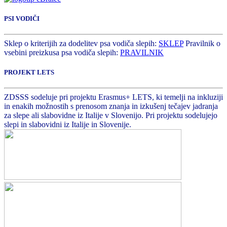
PSI VODIČI
Sklep o kriterijih za dodelitev psa vodiča slepih:
SKLEP
Pravilnik o
vsebini preizkusa psa vodiča slepih:
PRAVILNIK
PROJEKT LETS
ZDSSS sodeluje pri projektu Erasmus+ LETS, ki temelji na inkluziji
in enakih možnostih s prenosom znanja in izkušenj tečajev jadranja
za slepe ali slabovidne iz Italije v Slovenijo. Pri projektu sodelujejo
slepi in slabovidni iz Italije in Slovenije.