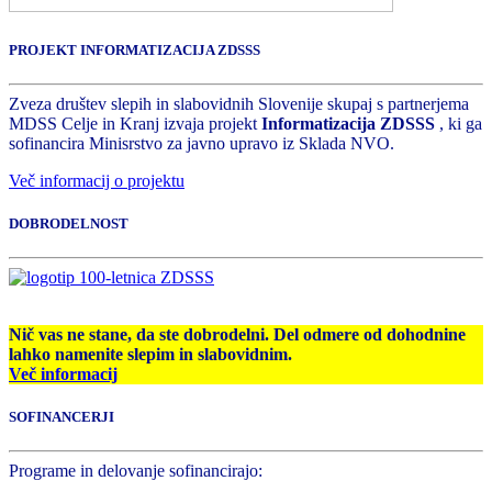
PROJEKT INFORMATIZACIJA ZDSSS
Zveza društev slepih in slabovidnih Slovenije skupaj s partnerjema
MDSS Celje in Kranj izvaja projekt
Informatizacija ZDSSS
, ki ga
sofinancira Minisrstvo za javno upravo iz Sklada NVO.
Več informacij o projektu
DOBRODELNOST
Nič vas ne stane, da ste dobrodelni. Del odmere od dohodnine
lahko namenite slepim in slabovidnim.
Več informacij
SOFINANCERJI
Programe in delovanje sofinancirajo: