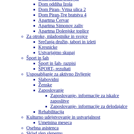
Dom oddiha Izola
Dom Piran- Vrtna ulica 2
Dom Piran-Trg bratstva 4
Apartma Červar
Apartma Simonov zaliv
Apartma Dolenjske toplice
Za otroke, mladostnike in svojce
Srečanja družin, tabori in izleti
Kresnicke
Ustvarjajmo skupaj
Šport in šah
Šport in šah- razpisi
ŠPORT- rezultati
Usposabljanje za aktivno življenje
Slabovidni
Ženske
Zaposlovanje
Zaposlovanje- informacije za iskalce
zaposlitve
Zaposlovanje- informacije za delodajalce
Rehabilitacija
Kulturno udejstvovanje in ustvarjalnost
Umetnina meseca
Osebna asistenca
Sklad slep slepemu