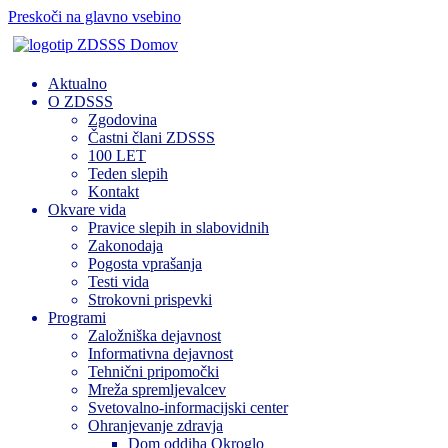
Preskoči na glavno vsebino
Domov
Aktualno
O ZDSSS
Zgodovina
Častni člani ZDSSS
100 LET
Teden slepih
Kontakt
Okvare vida
Pravice slepih in slabovidnih
Zakonodaja
Pogosta vprašanja
Testi vida
Strokovni prispevki
Programi
Založniška dejavnost
Informativna dejavnost
Tehnični pripomočki
Mreža spremljevalcev
Svetovalno-informacijski center
Ohranjevanje zdravja
Dom oddiha Okroglo