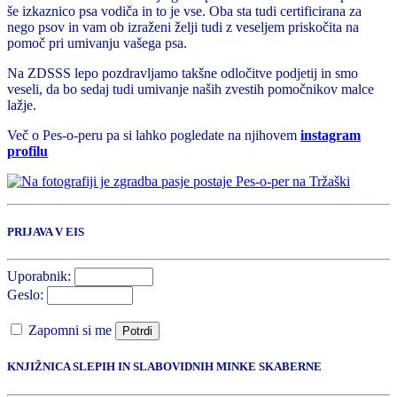
še izkaznico psa vodiča in to je vse. Oba sta tudi certificirana za
nego psov in vam ob izraženi želji tudi z veseljem priskočita na
pomoč pri umivanju vašega psa.
Na ZDSSS lepo pozdravljamo takšne odločitve podjetij in smo
veseli, da bo sedaj tudi umivanje naših zvestih pomočnikov malce
lažje.
Več o Pes-o-peru pa si lahko pogledate na njihovem
instagram
profilu
PRIJAVA V EIS
Uporabnik:
Geslo:
Zapomni si me
Potrdi
KNJIŽNICA SLEPIH IN SLABOVIDNIH MINKE SKABERNE