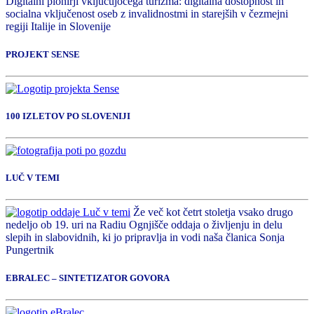
Digitalni pionirji vključujočega turizma: digitalna dostopnost in
socialna vključenost oseb z invalidnostmi in starejših v čezmejni
regiji Italije in Slovenije
PROJEKT SENSE
100 IZLETOV PO SLOVENIJI
LUČ V TEMI
Že več kot četrt stoletja vsako drugo
nedeljo ob 19. uri na Radiu Ognjišče oddaja o življenju in delu
slepih in slabovidnih, ki jo pripravlja in vodi naša članica Sonja
Pungertnik
EBRALEC – SINTETIZATOR GOVORA